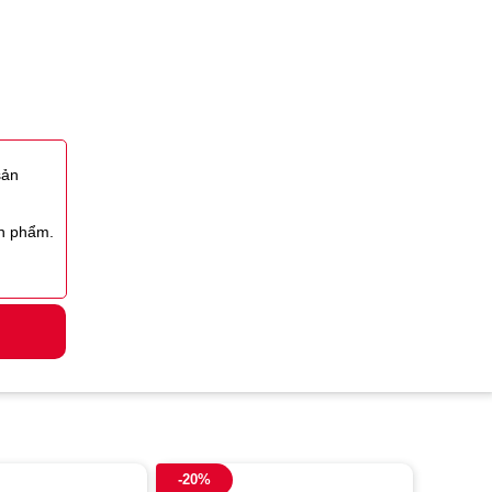
sản
ản phẩm.
-20%