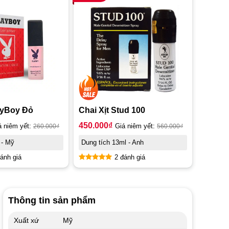
layBoy Đỏ
Chai Xịt Stud 100
450.000
₫
á niêm yết:
260.000
₫
Giá niêm yết:
560.000
₫
 - Mỹ
Dung tích 13ml - Anh
ánh giá
2 đánh giá
Được xếp
hạng
5.00
5 sao
Thông tin sản phẩm
Xuất xứ
Mỹ