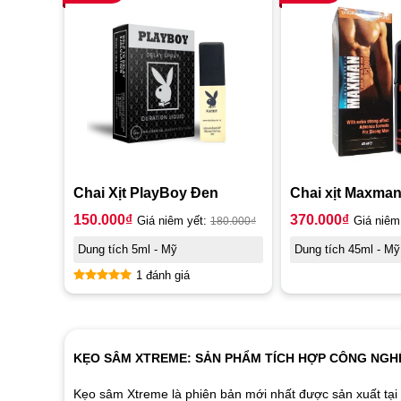
Chai Xịt PlayBoy Đen
Chai xịt Maxma
150.000
₫
370.000
₫
Giá niêm yết:
180.000
₫
Giá niêm
Dung tích 5ml - Mỹ
Dung tích 45ml - Mỹ
1 đánh giá
Được xếp
hạng
5.00
5 sao
KẸO SÂM XTREME: SẢN PHẨM TÍCH HỢP CÔNG NGH
Kẹo sâm Xtreme là phiên bản mới nhất được sản xuất tại