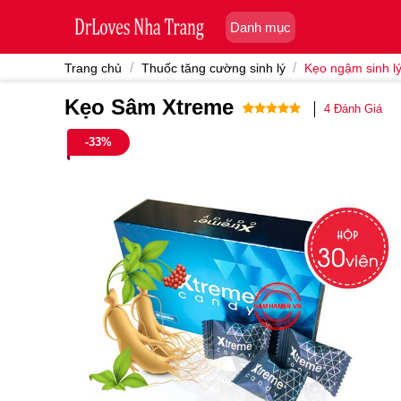
Skip
Danh mục
to
content
/
/
Trang chủ
Thuốc tăng cường sinh lý
Kẹo ngậm sinh l
Kẹo Sâm Xtreme
4
Đánh Giá
5.00
4
trên 5
-33%
dựa trên
đánh giá