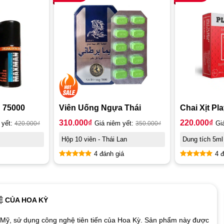
n 75000
Viên Uống Ngựa Thái
Chai Xịt P
310.000
₫
220.000
₫
 yết:
420.000
₫
Giá niêm yết:
350.000
₫
Gi
Hộp 10 viên - Thái Lan
Dung tích 5ml
4 đánh giá
4 đ
Được xếp
Được xếp
hạng
4.75
hạng
5.00
5 sao
5 sao
Ệ CỦA HOA KỲ
 Mỹ, sử dụng công nghệ tiên tiến của Hoa Kỳ. Sản phẩm này được