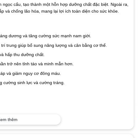
ngọc cẩu, tạo thành một hỗn hợp dưỡng chất đặc biệt. Ngoài ra,
 và chống lão hóa, mang lại lợi ích toàn diện cho sức khỏe.
tráng dương và tăng cường sức mạnh nam giới.
trí trung giúp bổ sung năng lượng và cân bằng cơ thể.
và hấp thu dưỡng chất.
thần trở nên tỉnh táo và minh mẫn hơn.
t áp và giảm nguy cơ đông máu.
 cường sinh lực và cường tráng.
hiến đấu”
em thêm
số đường huyết.
hỗ đứng chuyện ấy.