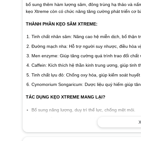
bổ sung thêm hàm lượng sâm, đông trùng hạ thảo và nấm 
kẹo Xtreme còn có chức năng tăng cường phát triển cơ bắp
THÀNH PHẦN KẸO SÂM XTREME:
Tinh chất nhân sâm: Nâng cao hệ miễn dịch, bổ thận 
Đường mạch nha: Hỗ trợ người suy nhược, điều hòa vị 
Men enzyme: Giúp tăng cường quá trình trao đổi chất 
Caffein: Kích thích hệ thần kinh trung ương, giúp tinh 
Tinh chất lựu đỏ: Chống oxy hóa, giúp kiểm soát huyế
Cynomorium Songaricum: Dược liệu quý hiếm giúp tăng
TÁC DỤNG KẸO XTREME MANG LẠI?
Bổ sung năng lượng, duy trì thể lực, chống mệt mỏi.
Lấy lại chỗ đứng trong lòng cô ấy, kéo dài thời gian “c
X
Nhân sâm quý giúp ổn định huyết áp và kiểm soát chỉ 
Khắc phục tình trạng xuất sớm, rối loạn cậu cả, mất c