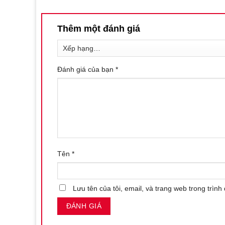
Người có các vấn đề về sức khỏe nên tham khảo ý kiế
Bảo quản sản phẩm ở nơi khô ráo và tránh xa tầm tay
Thêm một đánh giá
Một số câu hỏi liên quan đến sản phẩm Kẹo sâm Xtr
Kẹo sâm Xtreme Candy hỗ trợ tăng cường sinh lý
Đánh giá của bạn
*
Kẹo sâm Xtreme Candy được chiết xuất từ các thành phần 
người dùng có thể tin tưởng vào tính an toàn và lành tín
Cách sử dụng kẹo sâm Xtreme Candy hỗ trợ tăng 
Để sử dụng hiệu quả, người dùng nên uống 1 viên mỗi n
khuyến khích trên bao bì sản phẩm. Trong quá trình sử 
Tên
*
hiệu quả của sản phẩm.
Cách bảo quản kẹo sâm Xtreme Candy sao cho đ
Lưu tên của tôi, email, và trang web trong trình 
Người dùng nên bảo quản sản phẩm ở nhiệt độ dưới 30 độ
mặt trời trực tiếp. Đồng thời, cần đặt sản phẩm ở nơi khô