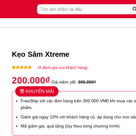
Tìm
kiếm:
ý
Kẹo Sâm Xtreme
(
4
đánh giá của khách hàng)
5.00
4
trên 5
200.000
₫
dựa trên
Giá niêm yết:
300.000
₫
đánh giá
KHUYẾN MÃI
FreeShip với các đơn hàng trên 300.000 VNĐ khi mua các 
phẩm.
Giảm giá ngay 10% với khách hàng cũ, áp dụng cho mọi s
Mã giảm giá, quà tặng (tùy theo từng chương trình).