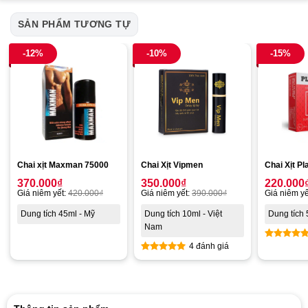
SẢN PHẨM TƯƠNG TỰ
-12%
-10%
-15%
Chai xịt Maxman 75000
Chai Xịt Vipmen
Chai Xịt P
370.000
₫
350.000
₫
220.000
Giá niêm yết:
420.000
₫
Giá niêm yết:
390.000
₫
Giá niêm yế
Dung tích 45ml - Mỹ
Dung tích 10ml - Việt
Dung tích 
Nam
4 đánh giá
Được xế
hạng
5.0
Được xếp
5 sao
hạng
5.00
5 sao