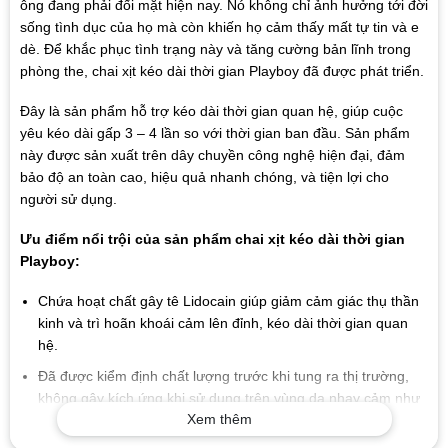
ông đang phải đối mặt hiện nay. Nó không chỉ ảnh hưởng tới đời
sống tình dục của họ mà còn khiến họ cảm thấy mất tự tin và e
dè. Để khắc phục tình trạng này và tăng cường bản lĩnh trong
phòng the, chai xịt kéo dài thời gian Playboy đã được phát triển.
Đây là sản phẩm hỗ trợ kéo dài thời gian quan hệ, giúp cuộc
yêu kéo dài gấp 3 – 4 lần so với thời gian ban đầu. Sản phẩm
này được sản xuất trên dây chuyền công nghệ hiện đại, đảm
bảo độ an toàn cao, hiệu quả nhanh chóng, và tiện lợi cho
người sử dụng.
Ưu điểm nổi trội của sản phẩm chai xịt kéo dài thời gian
Playboy:
Chứa hoạt chất gây tê Lidocain giúp giảm cảm giác thụ thần
kinh và trì hoãn khoái cảm lên đỉnh, kéo dài thời gian quan
hệ.
Đã được kiểm định chất lượng trước khi tung ra thị trường,
không gây kích ứng khi sử dụng trên vùng da nhạy cảm như
Xem thêm
“cậu bé”.