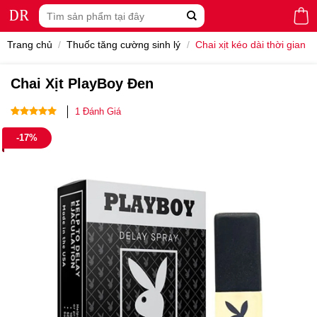
Skip
Tìm
to
kiếm:
content
Trang chủ
/
Thuốc tăng cường sinh lý
/
Chai xịt kéo dài thời gian
Chai Xịt PlayBoy Đen
1
Đánh Giá
5.00
1
trên 5
-17%
dựa trên
đánh giá