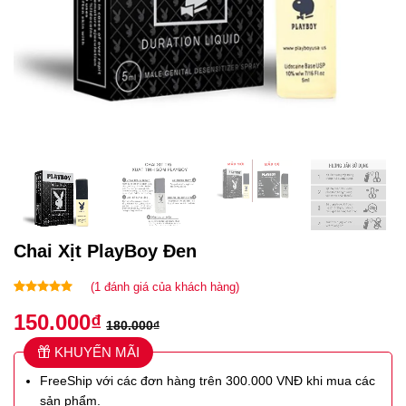
Chai Xịt PlayBoy Đen
(
1
đánh giá của khách hàng)
5.00
1
trên 5
150.000
₫
dựa trên
180.000
₫
đánh giá
KHUYẾN MÃI
FreeShip với các đơn hàng trên 300.000 VNĐ khi mua các
sản phẩm.