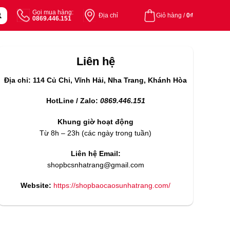
Gọi mua hàng:
Địa chỉ
Giỏ hàng /
0
₫
0869.446.151
Liên hệ
Địa chỉ: 114 Củ Chi, Vĩnh Hải, Nha Trang, Khánh Hòa
HotLine / Zalo:
0869.446.151
Khung giờ hoạt động
Từ 8h – 23h (các ngày trong tuần)
Liên hệ Email:
shopbcsnhatrang@gmail.com
Website:
https://shopbaocaosunhatrang.com/