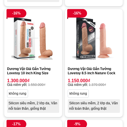
-16%
-16%
Dương Vật Giả Gắn Tường
Dương Vật Giả Gắn Tường
Lovetoy 10 inch King Size
Lovetoy 8.5 inch Nature Cock
1.300.000
₫
1.150.000
₫
Giá niêm yết:
1.550.000
₫
Giá niêm yết:
1.370.000
₫
không rung
không rung
Silicon siêu mềm, 2 lớp da, Vân
Silicon siêu mềm, 2 lớp da, Vân
nổi toàn thân, giống thật
nổi toàn thân, giống thật
-17%
-9%