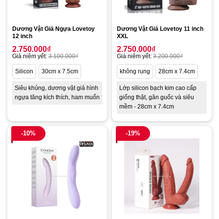
Dương Vật Giả Ngựa Lovetoy
Dương Vật Giả Lovetoy 11 inch
12 inch
XXL
2.750.000
₫
2.750.000
₫
Giá niêm yết:
3.100.000
₫
Giá niêm yết:
3.200.000
₫
Silicon
30cm x 7.5cm
không rung
28cm x 7.4cm
Siêu khủng, dương vật giả hình
Lớp silicon bạch kim cao cấp
ngựa tăng kích thích, ham muốn
giống thật, gân guốc và siêu
mềm - 28cm x 7.4cm
-10%
-19%