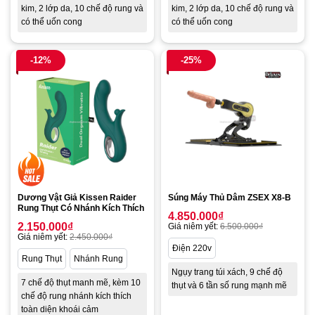
kim, 2 lớp da, 10 chế độ rung và
kim, 2 lớp da, 10 chế độ rung và
có thể uốn cong
có thể uốn cong
-12%
-25%
Dương Vật Giả Kissen Raider
Súng Máy Thủ Dâm ZSEX X8-B
Rung Thụt Có Nhánh Kích Thích
4.850.000
₫
2.150.000
₫
Giá niêm yết:
6.500.000
₫
Giá niêm yết:
2.450.000
₫
Điện 220v
Rung Thụt
Nhánh Rung
Ngụy trang túi xách, 9 chế độ
7 chế độ thụt manh mẽ, kèm 10
thụt và 6 tần số rung mạnh mẽ
chế độ rung nhánh kích thích
toàn diện khoái cảm