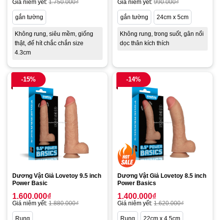
Giá niêm yết:
1.750.000
₫
Giá niêm yết:
990.000
₫
gắn tường
gắn tường
24cm x 5cm
Không rung, siêu mềm, giống
Không rung, trong suốt, gân nổi
thật, đế hít chắc chắn size
dọc thân kích thích
4.3cm
-15%
-14%
Dương Vật Giả Lovetoy 9.5 inch
Dương Vật Giả Lovetoy 8.5 inch
Power Basic
Power Basics
1.600.000
₫
1.400.000
₫
Giá niêm yết:
1.880.000
₫
Giá niêm yết:
1.620.000
₫
Rung
Rung
22cm x 4.5cm