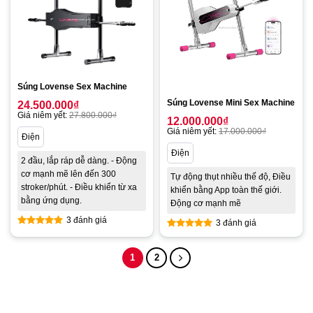
Súng Lovense Sex Machine
Súng Lovense Mini Sex Machine
24.500.000
₫
Giá niêm yết:
27.800.000
₫
12.000.000
₫
Giá niêm yết:
17.000.000
₫
Điện
Điện
2 đầu, lắp ráp dễ dàng. - Động
cơ mạnh mẽ lên đến 300
Tự động thụt nhiều thế độ, Điều
stroker/phút. - Điều khiển từ xa
khiển bằng App toàn thế giới.
bằng ứng dụng.
Động cơ mạnh mẽ
3 đánh giá
3 đánh giá
Được xếp
Được xếp
hạng
5.00
hạng
5.00
1
2
5 sao
5 sao