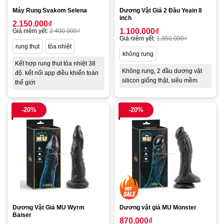
Máy Rung Svakom Selena
Dương Vật Giả 2 Đầu Yeain 8
inch
2.150.000
₫
1.100.000
₫
Giá niêm yết:
2.400.000
₫
Giá niêm yết:
1.350.000
₫
rung thụt
tỏa nhiệt
không rung
Kết hợp rung thụt tỏa nhiệt 38
Không rung, 2 đầu dương vật
độ. kết nối app điều khiển toàn
silicon giống thật, siêu mềm
thế giới
-20%
-20%
Dương Vật Giả MU Wyrm
Dương vật giả MU Monster
Baiser
870.000
₫