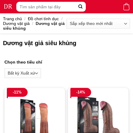
Skip
Tìm
to
kiếm:
content
Trang chủ
/
Đồ chơi tình dục
/
Dương vật giả
/
Dương vật giả
siêu khủng
Dương vật giả siêu khủng
Chọn theo tiêu chí
-11%
-14%