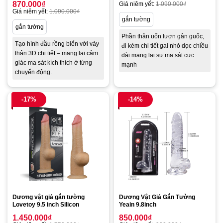
870.000
₫
Giá niêm yết:
1.090.000
₫
Giá niêm yết:
1.090.000
₫
gắn tường
gắn tường
Phần thân uốn lượn gân guốc,
Tạo hình đầu rồng biển với vảy
đi kèm chi tiết gai nhỏ dọc chiều
thân 3D chi tiết – mang lại cảm
dài mang lại sự ma sát cực
giác ma sát kích thích ở từng
mạnh
chuyển động.
-17%
-14%
Dương vật giả gắn tường
Dương Vật Giả Gắn Tường
Lovetoy 9.5 inch Silicon
Yeain 9.8inch
1.450.000
₫
850.000
₫