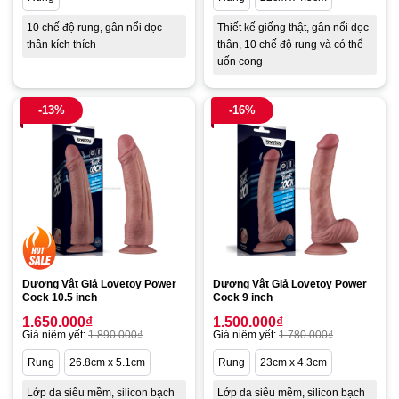
10 chế độ rung, gân nổi dọc
Thiết kế giống thật, gân nổi dọc
thân kích thích
thân, 10 chế độ rung và có thể
uốn cong
-13%
-16%
Dương Vật Giả Lovetoy Power
Dương Vật Giả Lovetoy Power
Cock 10.5 inch
Cock 9 inch
1.650.000
₫
1.500.000
₫
Giá niêm yết:
1.890.000
₫
Giá niêm yết:
1.780.000
₫
Rung
26.8cm x 5.1cm
Rung
23cm x 4.3cm
Lớp da siêu mềm, silicon bạch
Lớp da siêu mềm, silicon bạch