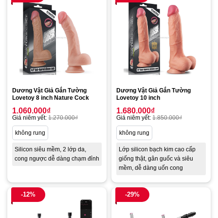
Dương Vật Giả Gắn Tường
Dương Vật Giả Gắn Tường
Lovetoy 8 inch Nature Cock
Lovetoy 10 inch
1.060.000
₫
1.680.000
₫
Giá niêm yết:
1.270.000
₫
Giá niêm yết:
1.850.000
₫
không rung
không rung
Silicon siêu mềm, 2 lớp da,
Lớp silicon bạch kim cao cấp
cong ngược dễ dàng chạm đỉnh
giống thật, gân guốc và siêu
mềm, dễ dàng uốn cong
-12%
-29%