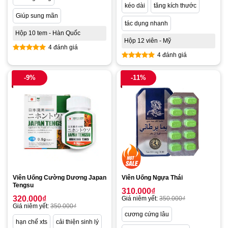
kéo dài
tăng kích thước
Giúp sung mãn
tác dụng nhanh
Hộp 10 tem - Hàn Quốc
Hộp 12 viên - Mỹ
4 đánh giá
4 đánh giá
Được xếp
Được xếp
hạng
5.00
hạng
5.00
5 sao
-9%
-11%
5 sao
Viên Uống Cường Dương Japan
Viên Uống Ngựa Thái
Tengsu
310.000
₫
320.000
₫
Giá niêm yết:
350.000
₫
Giá niêm yết:
350.000
₫
cương cứng lâu
hạn chế xts
cải thiện sinh lý