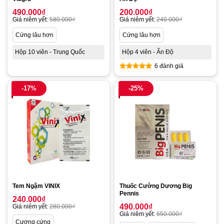
490.000
₫
200.000
₫
Giá niêm yết:
580.000
₫
Giá niêm yết:
240.000
₫
Cứng lâu hơn
Cứng lâu hơn
Hộp 10 viên - Trung Quốc
Hộp 4 viên - Ấn Độ
6 đánh giá
Được xếp
hạng
4.83
-17%
-25%
5 sao
Tem Ngậm VINIX
Thuốc Cường Dương Big
Pennis
240.000
₫
490.000
₫
Giá niêm yết:
280.000
₫
Giá niêm yết:
650.000
₫
Cương cứng