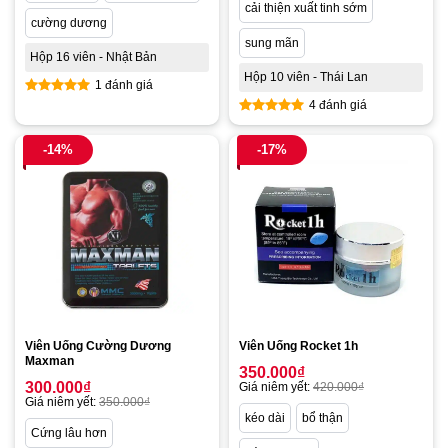
cải thiện xuất tinh sớm
cường dương
sung mãn
Hộp 16 viên - Nhật Bản
Hộp 10 viên - Thái Lan
1 đánh giá
4 đánh giá
Được xếp
hạng
5.00
Được xếp
5 sao
hạng
4.75
-14%
-17%
5 sao
Viên Uống Cường Dương
Viên Uống Rocket 1h
Maxman
350.000
₫
300.000
₫
Giá niêm yết:
420.000
₫
Giá niêm yết:
350.000
₫
kéo dài
bổ thận
Cứng lâu hơn