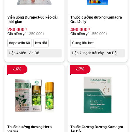
Viên uống Duraject-60 kéo dài
Thuốc cường dương Kamagra
thời gian
Oral Jelly
280.000
₫
490.000
₫
Giá niêm yết:
350.000
₫
Giá niêm yết:
550.000
₫
dapoxetin 60
kéo dài
Cứng lâu hơn
Hộp 4 viên - Ấn Độ
Hộp 7 thạch trái cây - Ấn Độ
-16%
-17%
Thuốc cường dương Herb
Thuốc Cường Dương Kamagra
Viagra
Ấn Độ