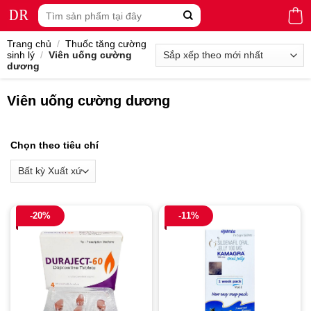
Skip
Tìm
to
kiếm:
content
Trang chủ
/
Thuốc tăng cường
sinh lý
/
Viên uống cường
dương
Viên uống cường dương
Chọn theo tiêu chí
-20%
-11%