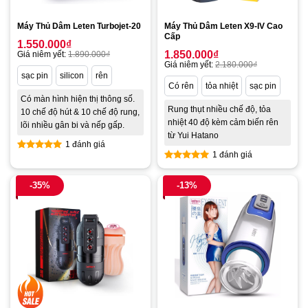
Máy Thủ Dâm Leten Turbojet-20
Máy Thủ Dâm Leten X9-IV Cao
Cấp
1.550.000
₫
1.850.000
₫
Giá niêm yết:
1.890.000
₫
Giá niêm yết:
2.180.000
₫
sạc pin
silicon
rên
Có rên
tỏa nhiệt
sạc pin
Có màn hình hiện thị thông số.
Rung thụt nhiều chế độ, tỏa
10 chế độ hút & 10 chế độ rung,
nhiệt 40 độ kèm cảm biến rên
lõi nhiều gân bi và nếp gấp.
từ Yui Hatano
1 đánh giá
1 đánh giá
Được xếp
Được xếp
hạng
5.00
hạng
5.00
5 sao
-35%
-13%
5 sao