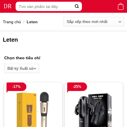
Skip
Tìm
to
kiếm:
content
Trang chủ
/
Leten
Leten
Chọn theo tiêu chí
-17%
-25%