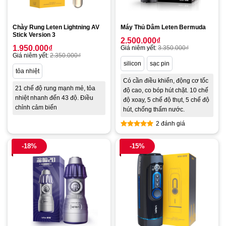
Chày Rung Leten Lightning AV
Máy Thủ Dâm Leten Bermuda
Stick Version 3
2.500.000
₫
1.950.000
₫
Giá niêm yết:
3.350.000
₫
Giá niêm yết:
2.350.000
₫
silicon
sạc pin
tỏa nhiệt
Có cần điều khiển, động cơ tốc
21 chế độ rung mạnh mẻ, tỏa
độ cao, co bóp hút chặt. 10 chế
nhiệt nhanh đến 43 độ. Điều
độ xoay, 5 chế độ thụt, 5 chế độ
chỉnh cảm biến
hút, chống thấm nước.
2 đánh giá
Được xếp
hạng
4.50
-18%
-15%
5 sao