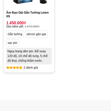
Âm Đạo Giả Gắn Tường Leten
X9
1.450.000
₫
Giá niêm yết:
1.570.000
₫
Gắn tường
silicon gân gai
sạc pin
Ngụy trang đèn pin. Đế xoay
120 độ, 10 chế độ rung, 5 chế
độ thụt, chống thấm nước.
2 đánh giá
Được xếp
hạng
5.00
5 sao