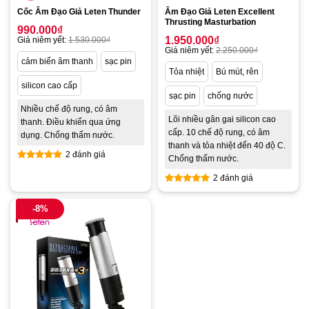
Cốc Âm Đạo Giả Leten Thunder
Âm Đạo Giả Leten Excellent
Thrusting Masturbation
990.000
₫
1.950.000
₫
Giá niêm yết:
1.530.000
₫
Giá niêm yết:
2.250.000
₫
cảm biến âm thanh
sạc pin
Tỏa nhiệt
Bú mút, rên
silicon cao cấp
sạc pin
chống nước
Nhiều chế độ rung, có âm
Lõi nhiều gân gai silicon cao
thanh. Điều khiển qua ứng
cấp. 10 chế độ rung, có âm
dụng. Chống thấm nước.
thanh và tỏa nhiệt đến 40 độ C.
2 đánh giá
Chống thấm nước.
Được xếp
2 đánh giá
hạng
5.00
5 sao
Được xếp
hạng
4.50
-8%
5 sao