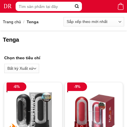
Skip
Tìm
to
kiếm:
content
Trang chủ
/
Tenga
Tenga
Chọn theo tiêu chí
-6%
-9%