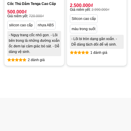
Cốc Thủ Dâm Tenga Cao Cấp
2.500.000
₫
Giá niêm yết:
2.990.000
₫
500.000
₫
Giá niêm yết:
720.000
₫
Silicon cao cấp
silicon cao cấp
nhựa ABS
màu trong suốt
- Ngụy trang cốc nhỏ gọn. - Lõi
- Lõi bi tròn dạng gân xoắn. -
bên trong là những đường xoắn
Dễ dàng tách đôi để vệ sinh.
ốc đem lại cảm giác bó sát. - Dễ
dàng vệ sinh.
1 đánh giá
Được xếp
2 đánh giá
hạng
5.00
Được xếp
5 sao
hạng
5.00
5 sao