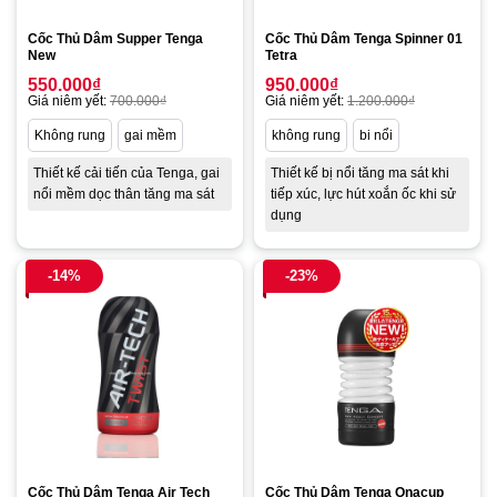
Cốc Thủ Dâm Supper Tenga
Cốc Thủ Dâm Tenga Spinner 01
New
Tetra
550.000
₫
950.000
₫
Giá niêm yết:
700.000
₫
Giá niêm yết:
1.200.000
₫
Không rung
gai mềm
không rung
bi nổi
Thiết kế cải tiến của Tenga, gai
Thiết kế bị nổi tăng ma sát khi
nổi mềm dọc thân tăng ma sát
tiếp xúc, lực hút xoắn ốc khi sử
dụng
-14%
-23%
Cốc Thủ Dâm Tenga Air Tech
Cốc Thủ Dâm Tenga Onacup