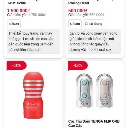
Twist Tickle
Rolling Head
1.500.000
₫
500.000
₫
Giá niêm yết:
1.750.000
₫
Giá niêm yết:
650.000
₫
silicon
silicon
tái sử dụng
Thiết kế ngụy trang, cầm tay
gân, bi và vòng xoáy bên trong
nhỏ gọn. Lớp silicon cao cấp
giúp kích thích toàn diện. mô
gân guốc bên trong đem đến
phỏng động tác quay đầu
trải nghiệm thật nhất
dương vật như khi oral sex
-31%
-16%
Cốc Thủ Dâm TENGA FLIP ORB
Cao Cấp