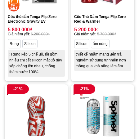
Cốc thủ dân Tenga Flip Zero
Cốc Thủ Dâm Tenga Flip Zero
Electronic Gravity EV
Red & Warmer
5.800.000
₫
5.200.000
₫
Giá niêm yết:
6.200.000
₫
Giá niêm yết:
5.700.000
₫
Rung
Silicon
Silicon
ấm nóng
: Rung kép 5 chế độ, lõi gồm
thiết kế nhằm mang đến trải
nhiều chi tiết silicon mật độ dày
nghiệm sử dụng tự nhiên hơn
xếp chồng lên nhau, chống
thông qua khả năng làm ấm
thấm nước 100%
-21%
-21%