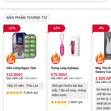
SẢN PHẨM TƯƠNG TỰ
-11%
-14%
-9%
Viên Uống Ngựa Thái
Trứng rung Aphojoy
Máy Thủ D
Galaxy Ca
310.000
₫
570.000
₫
1.920.0
Giá niêm yết:
350.000
₫
Giá niêm yết:
660.000
₫
Giá niêm yế
Hộp 10 viên - Thái Lan
Nhỏ gọn thuôn dài đẹp
bú mụt tự 
mắt, 7 tần số rung, chống
4 đánh giá
chế độ ru
thấm nước.
Được xếp
cơ êm ái, 
2 đánh giá
hạng
4.75
nhiệt độ 
5 sao
Được xếp
như nhiệt 