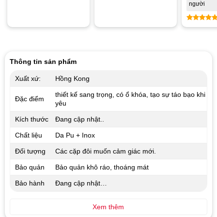
hạng
5.00
người
5 sao
Được xế
hạng
5.0
5 sao
Thông tin sản phẩm
Xuất xứ:
Hồng Kong
thiết kế sang trọng, có ổ khóa, tạo sự táo bạo khi
Đặc điểm
yêu
Kích thước
Đang cập nhật..
Chất liệu
Da Pu + Inox
Đối tượng
Các cặp đôi muốn cảm giác mới.
Bảo quản
Bảo quản khô ráo, thoáng mát
Bảo hành
Đang cập nhật…
Xem thêm