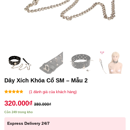
Dây Xích Khóa Cổ SM – Mẫu 2
(
1
đánh giá của khách hàng)
5.00
1
trên 5
320.000
₫
dựa trên
380.000
₫
đánh giá
Còn 249 trong kho
Express Delivery 24/7