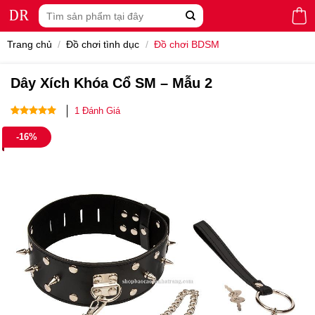
Skip
Tìm
to
kiếm:
content
Trang chủ
/
Đồ chơi tình dục
/
Đồ chơi BDSM
Dây Xích Khóa Cổ SM – Mẫu 2
1
Đánh Giá
5.00
1
trên 5
-16%
dựa trên
đánh giá