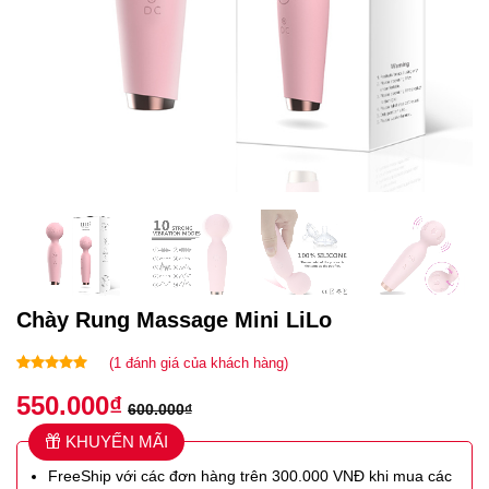
Chày Rung Massage Mini LiLo
(
1
đánh giá của khách hàng)
5.00
1
trên 5
550.000
₫
dựa trên
600.000
₫
đánh giá
KHUYẾN MÃI
FreeShip với các đơn hàng trên 300.000 VNĐ khi mua các