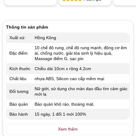
hạng
5.0
Được xếp
5 sao
hạng
5.00
Được xếp
5 sao
hạng
4.57
5 sao
Thông tin sản phẩm
Xuất xứ:
Hồng Kông
10 chế độ rung, chế độ rung mạnh, động cơ êm
Đặc điểm
ái, chống nước, giải tỏa sinh lý hiệu quả,
Massage điểm G, sạc pin
Kích thước
Chiều dài 10cm x rộng 4.2cm
Chất liệu
nhựa ABS, Silicon cao cấp mềm mại
Nữ giới, sử dụng cho màn dạo đầu tìm cảm giác
Đối tượng
mới lạ
Bảo quản
Bảo quản khô ráo, thoáng mát.
Bảo hành
15 ngày, 1 đổi 1 mới 100%
Xem thêm