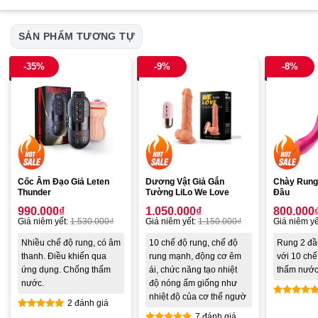
SẢN PHẨM TƯƠNG TỰ
-35%
-9%
-8%
Cốc Âm Đạo Giả Leten
Dương Vật Giả Gắn
Chày Rung 
Thunder
Tường LiLo We Love
Đầu
990.000
₫
1.050.000
₫
800.000
Giá niêm yết:
1.530.000
₫
Giá niêm yết:
1.150.000
₫
Giá niêm yế
Nhiều chế độ rung, có âm
10 chế độ rung, chế độ
Rung 2 đầ
thanh. Điều khiển qua
rung mạnh, động cơ êm
với 10 chế
ứng dụng. Chống thấm
ái, chức năng tạo nhiệt
thấm nướ
nước.
độ nóng ấm giống như
nhiệt độ của cơ thể ngườ
2 đánh giá
Được xế
7 đánh giá