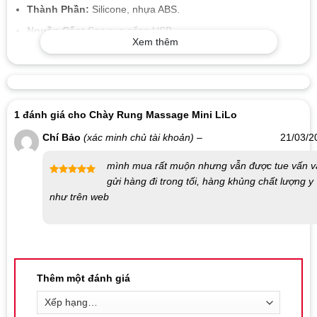
Thành Phần:
Silicone, nhựa ABS.
Nguồn Cấp:
Sạc qua cổng USB.
Xem thêm
Kích Thước:
Dài 150mm, đầu chày rung 35mm, đường kính
50mm.
Chức Năng:
10 chế độ rung mạnh nhẹ khác nhau, massage
vùng nhạy cảm cho nữ.
1 đánh giá cho
Chày Rung Massage Mini LiLo
Hoạt Động:
Rung mạnh mẽ, không gây tiếng ồn.
Chí Bảo
(xác minh chủ tài khoản)
–
21/03/2
Chất Liệu:
Silicone mềm mại, an toàn cho da, chống nước.
mình mua rất muộn nhưng vẫn được tue vấn v
Quy Cách:
Hộp 1 chày rung và 1 cáp sạc.
gửi hàng đi trong tối, hàng khủng chất lượng y
Được xếp
Thương Hiệu:
Lilo.
như trên web
hạng
5
5
sao
Hạn Sử Dụng:
5 năm kể từ ngày sản xuất.
Hướng Dẫn Sử Dụng:
Vệ sinh chày rung sạch sẽ bằng nước ấm hoặc dung dịch vệ
Thêm một đánh giá
sinh.
Bấm giữ nút mở nguồn và điều chỉnh chế độ rung phù hợp.