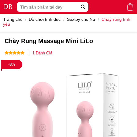
Skip
Tìm
to
kiếm:
content
Trang chủ
/
Đồ chơi tình dục
/
Sextoy cho Nữ
/
Chày rung tình
yêu
Chày Rung Massage Mini LiLo
1
Đánh Giá
5.00
1
trên 5
-8%
dựa trên
đánh giá