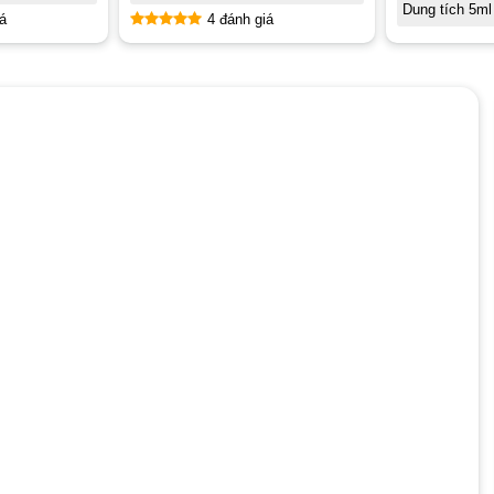
Dung tích 5ml
á
4 đánh giá
Được xếp
hạng
5.00
5 sao