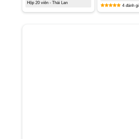
Hộp 20 viên - Thái Lan
4 đánh gi
Được xếp
hạng
4.50
5 sao