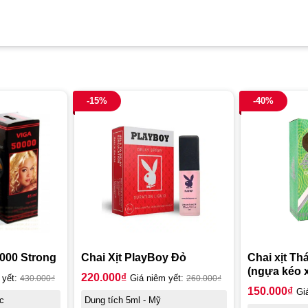
-15%
-40%
0000 Strong
Chai Xịt PlayBoy Đỏ
Chai xịt Th
(ngựa kéo 
220.000
₫
 yết:
430.000
₫
Giá niêm yết:
260.000
₫
150.000
₫
Gi
c
Dung tích 5ml - Mỹ