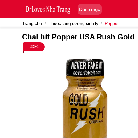
Skip
Danh mục
to
content
/
/
Trang chủ
Thuốc tăng cường sinh lý
Popper
Chai hít Popper USA Rush Gold
-22%