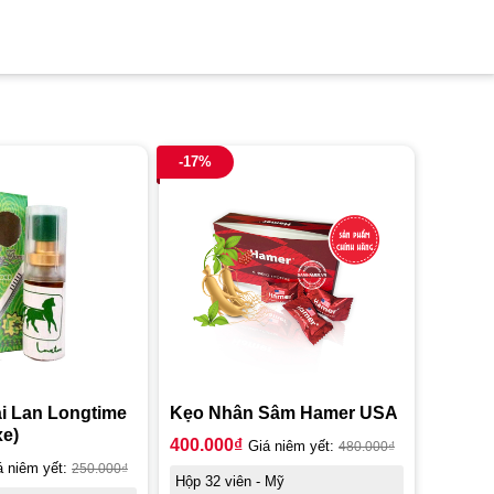
-17%
ái Lan Longtime
Kẹo Nhân Sâm Hamer USA
xe)
400.000
₫
Giá niêm yết:
480.000
₫
á niêm yết:
250.000
₫
Hộp 32 viên - Mỹ