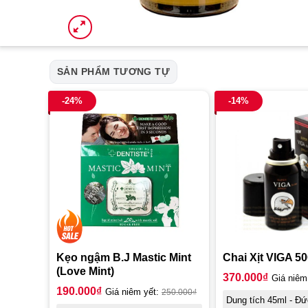
SẢN PHẨM TƯƠNG TỰ
-24%
-14%
Kẹo ngậm B.J Mastic Mint
Chai Xịt VIGA 5
(Love Mint)
370.000
₫
Giá niêm
190.000
₫
Giá niêm yết:
250.000
₫
Dung tích 45ml - Đứ