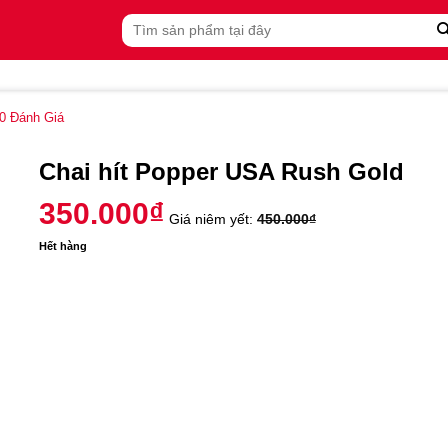
Tìm
kiếm:
0
Đánh Giá
Chai hít Popper USA Rush Gold
350.000
₫
Giá niêm yết:
450.000
₫
Hết hàng