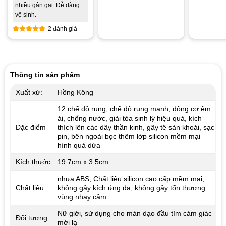
Được xế
nhiều gân gai. Dễ dàng
hạng
5.0
vệ sinh.
5 sao
2 đánh giá
Được xếp
hạng
5.00
5 sao
Thông tin sản phẩm
Xuất xứ:
Hồng Kông
12 chế độ rung, chế độ rung mạnh, động cơ êm
ái, chống nước, giải tỏa sinh lý hiệu quả, kích
Đặc điểm
thích lên các dây thần kinh, gây tê sản khoái, sạc
pin, bên ngoài bọc thêm lớp silicon mềm mại
hình quả dứa
Kích thước
19.7cm x 3.5cm
nhựa ABS, Chất liệu silicon cao cấp mềm mại,
Chất liệu
không gây kích ứng da, không gây tổn thương
vùng nhạy cảm
Nữ giới, sử dụng cho màn dạo đầu tìm cảm giác
Đối tượng
mới lạ