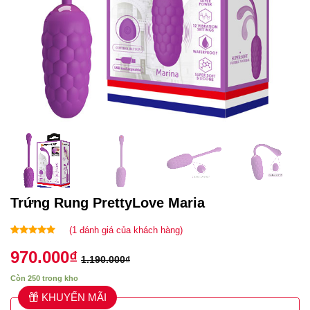
Trứng Rung PrettyLove Maria
(
1
đánh giá của khách hàng)
5.00
1
trên 5
970.000
₫
dựa trên
1.190.000
₫
đánh giá
Còn 250 trong kho
KHUYẾN MÃI