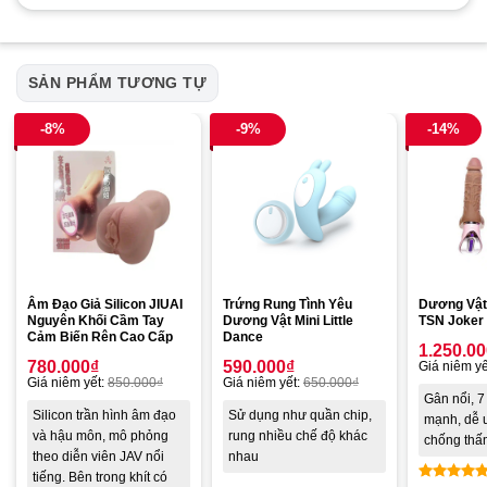
SẢN PHẨM TƯƠNG TỰ
-8%
-9%
-14%
Âm Đạo Giả Silicon JIUAI
Trứng Rung Tình Yêu
Dương Vật
Nguyên Khối Cầm Tay
Dương Vật Mini Little
TSN Joker 
Cảm Biến Rên Cao Cấp
Dance
1.250.0
780.000
₫
590.000
₫
Giá niêm yế
Giá niêm yết:
850.000
₫
Giá niêm yết:
650.000
₫
Gân nổi, 7
Silicon trần hình âm đạo
Sử dụng như quần chip,
mạnh, dễ 
và hậu môn, mô phỏng
rung nhiều chế độ khác
chống thấ
theo diễn viên JAV nổi
nhau
tiếng. Bên trong khít có