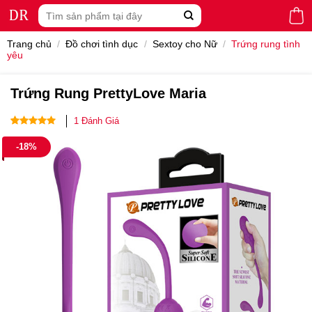
Skip
Tìm
to
kiếm:
content
Trang chủ
/
Đồ chơi tình dục
/
Sextoy cho Nữ
/
Trứng rung tình
yêu
Trứng Rung PrettyLove Maria
1
Đánh Giá
5.00
1
trên 5
-18%
dựa trên
đánh giá