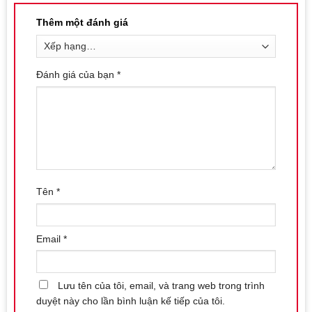
giác và bảo vệ âm đạo.
Thêm một đánh giá
Vệ Sinh Sau Mỗi Lần Sử Dụng:
Sau khi sử dụng, vệ sinh lại
sản phẩm để đảm bảo sự sạch sẽ và an toàn.
Bảo Quản Khô Ráo:
Bảo quản sản phẩm ở nơi khô ráo sau
Đánh giá của bạn
*
khi vệ sinh để tránh hỏng hóc.
Với những tính năng và hướng dẫn sử dụng đơn giản này,
Trứng Rung 12 Chế Độ Prettylove Marina sẽ là lựa chọn hoàn
hảo cho các chị em muốn khám phá thế giới của cảm xúc và
khoái cảm tột đỉnh.
Liên hệ mua sản phẩm tại Shop bao cao su Nha
Tên
*
Trang
Số điện thoại / Zalo
:
0869.446.151
Email
*
Địa chỉ:
126 Nguyễn Thái Học, Vạn Thạnh, Nha Trang
Website đặt hàng:
https://shopbaocaosunhatrang.com/
Lưu tên của tôi, email, và trang web trong trình
duyệt này cho lần bình luận kế tiếp của tôi.