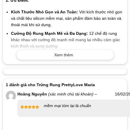
2. Ưu Điểm:
Kích Thước Nhỏ Gọn và An Toàn:
Với kích thước nhỏ gọn
và chất liệu silicon mềm mại, sản phẩm đảm bảo an toàn và
thoải mái khi sử dụng.
Cường Độ Rung Mạnh Mẽ và Đa Dạng:
12 chế độ rung
khác nhau với cường độ mạnh mẽ mang lại nhiều cảm giác
kích thích và sung sướng.
Xem thêm
Đầu Rung Nhỏ Dễ Dàng Kích Thích Điểm G:
Thiết kế với
đầu rung nhỏ, sản phẩm dễ dàng kích thích điểm G và mang
lại trải nghiệm khoái cảm.
3. Hướng Dẫn Sử Dụng:
1 đánh giá cho
Trứng Rung PrettyLove Maria
Vệ Sinh Sản Phẩm:
Sử dụng dung dịch vệ sinh phụ nữ để vệ
Hoàng Nguyên
(xác minh chủ tài khoản)
–
16/02/2
sinh sản phẩm sau mỗi lần sử dụng.
mềm mại tóm lại là chuẩn
Bật và Chuyển Chế Độ Rung:
Nhấn và giữ nút nguồn trong
3 giây để bật sản phẩm, sau đó nhấn nút nguồn để chuyển
Được xếp
hạng
5
5
đổi giữa các chế độ rung.
sao
Sử Dụng Gel Bôi Trơn:
Sử dụng gel bôi trơn để tăng cảm