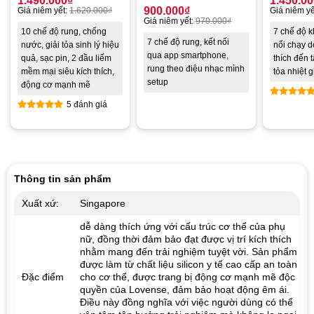
1.490.000
₫
1.450.0
900.000
₫
Giá niêm yết:
1.620.000
₫
Giá niêm yế
Giá niêm yết:
970.000
₫
10 chế độ rung, chống
7 chế độ 
7 chế độ rung, kết nối
nước, giải tỏa sinh lý hiệu
nổi chạy d
qua app smartphone,
quả, sạc pin, 2 đầu liếm
thích đến 
rung theo điệu nhạc mình
mềm mại siêu kích thích,
tỏa nhiệt g
setup
động cơ mạnh mẽ
5 đánh giá
Được xế
hạng
5.0
Được xếp
5 sao
hạng
4.80
5 sao
Thông tin sản phẩm
Xuất xứ:
Singapore
dễ dàng thích ứng với cấu trúc cơ thể của phụ
nữ, đồng thời đảm bảo đạt được vị trí kích thích
nhằm mang đến trải nghiệm tuyệt vời. Sản phẩm
được làm từ chất liệu silicon y tế cao cấp an toàn
Đặc điểm
cho cơ thể, được trang bị động cơ mạnh mẽ độc
quyền của Lovense, đảm bảo hoạt động êm ái.
Điều này đồng nghĩa với việc người dùng có thể