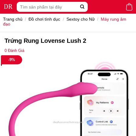
Skip
Tìm
to
kiếm:
content
Trang chủ
/
Đồ chơi tình dục
/
Sextoy cho Nữ
/
Máy rung âm
đạo
Trứng Rung Lovense Lush 2
0
Đánh Giá
-9%