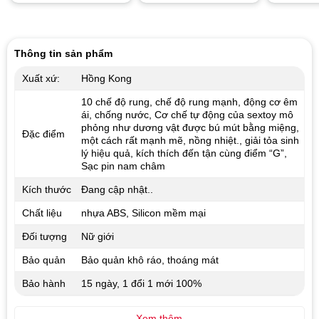
hạng
4.57
Được xếp
5 sao
hạng
5.00
5 sao
Thông tin sản phẩm
Xuất xứ:
Hồng Kong
10 chế độ rung, chế độ rung mạnh, động cơ êm
ái, chống nước, Cơ chế tự động của sextoy mô
phỏng như dương vật được bú mút bằng miệng,
Đặc điểm
một cách rất mạnh mẽ, nồng nhiệt., giải tỏa sinh
lý hiệu quả, kích thích đến tận cùng điểm “G”,
Sạc pin nam châm
Kích thước
Đang cập nhật..
Chất liệu
nhựa ABS, Silicon mềm mại
Đối tượng
Nữ giới
Bảo quản
Bảo quản khô ráo, thoáng mát
Bảo hành
15 ngày, 1 đổi 1 mới 100%
Xem thêm