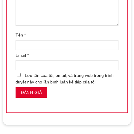
Dễ Dàng Vệ Sinh
Với chất liệu silicone cao cấp, sản phẩm dễ dàng vệ sinh sau
mỗi lần sử dụng. Bạn chỉ cần rửa sạch với nước ấm và xà
phòng nhẹ nhàng để đảm bảo sản phẩm luôn sạch sẽ và an
toàn cho lần sử dụng tiếp theo.
Tên
*
Trứng Rung Hoa Hồng 2 Đầu Liếm Móc
là sự lựa chọn tuyệt
vời cho những ai muốn khám phá những khoái cảm mới lạ và
Email
*
độc đáo. Với khả năng điều chỉnh chế độ rung và thiết kế tiện
lợi, sản phẩm này sẽ mang lại những phút giây thăng hoa, kích
thích và đầy khoái cảm.
Lưu tên của tôi, email, và trang web trong trình
duyệt này cho lần bình luận kế tiếp của tôi.