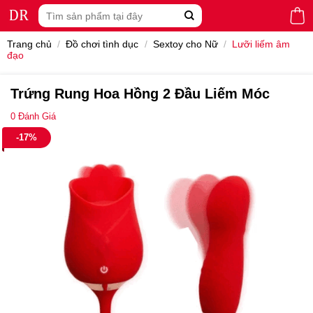
Skip
Tìm
to
kiếm:
content
Trang chủ
/
Đồ chơi tình dục
/
Sextoy cho Nữ
/
Lưỡi liếm âm
đạo
Trứng Rung Hoa Hồng 2 Đầu Liếm Móc
0
Đánh Giá
-17%