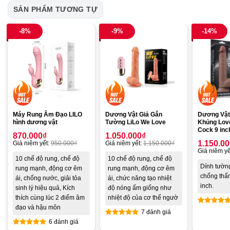
SẢN PHẨM TƯƠNG TỰ
-8%
-9%
-14%
Máy Rung Âm Đạo LILO
Dương Vật Giả Gắn
Dương Vật 
hình dương vật
Tường LiLo We Love
Khủng Lov
Cock 9 inc
870.000
₫
1.050.000
₫
1.150.0
Giá niêm yết:
950.000
₫
Giá niêm yết:
1.150.000
₫
Giá niêm yế
10 chế độ rung, chế độ
10 chế độ rung, chế độ
Dính tườn
rung mạnh, động cơ êm
rung mạnh, động cơ êm
chống thấ
ái, chống nước, giải tỏa
ái, chức năng tạo nhiệt
inch.
sinh lý hiệu quả, Kích
độ nóng ấm giống như
thích cùng lúc 2 điểm âm
nhiệt độ của cơ thể ngườ
đạo và hậu môn
7 đánh giá
Được xế
hạng
4.8
6 đánh giá
Được xếp
5 sao