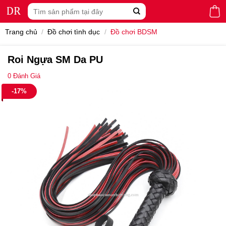
Skip
Tìm
to
kiếm:
content
Trang chủ
/
Đồ chơi tình dục
/
Đồ chơi BDSM
Roi Ngựa SM Da PU
0
Đánh Giá
-17%