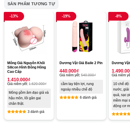
SẢN PHẨM TƯƠNG TỰ
-13%
-19%
-8%
Mông Giả Nguyên Khối
Dương Vật Giả Baile 2 Pin
Dương Vật
Silicon Hình Bông Hồng
440.000
₫
1.490.0
Cao Cấp
Giá niêm yết:
540.000
₫
Giá niêm yế
1.410.000
₫
Giá niêm yết:
1.620.000
₫
cầm tay tiện lợi, rung
10 chế độ
ngoáy nhiều chế độ
nước, giải 
Mông gồm âm đạo giả và
quả, sạc p
6 đánh giá
hậu môn, lõi gân gai
mềm mại si
chân thật.
Được xếp
động cơ 
hạng
4.83
3 đánh giá
5 sao
Được xếp
Được xế
hạng
5.00
hạng
4.8
5 sao