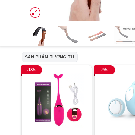
SẢN PHẨM TƯƠNG TỰ
-18%
-9%