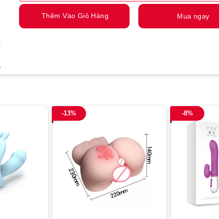
Thêm Vào Giỏ Hàng
Mua ngay
-13%
-8%