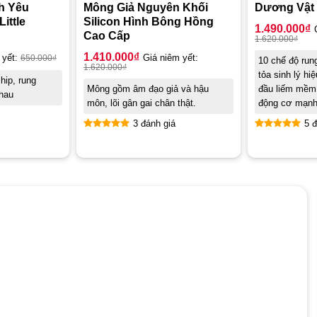
h Yêu
Mông Giả Nguyên Khối
Dương Vật 
ittle
Silicon Hình Bông Hồng
1.490.000
₫
Cao Cấp
1.620.000
₫
1.410.000
₫
 yết:
650.000
₫
Giá niêm yết:
10 chế độ run
1.620.000
₫
tỏa sinh lý hi
hip, rung
Mông gồm âm đạo giả và hậu
đầu liếm mềm 
nhau
môn, lõi gân gai chân thật.
động cơ mạn
3 đánh giá
5 đ
Được xếp
Được xếp
hạng
5.00
hạng
4.80
5 sao
5 sao