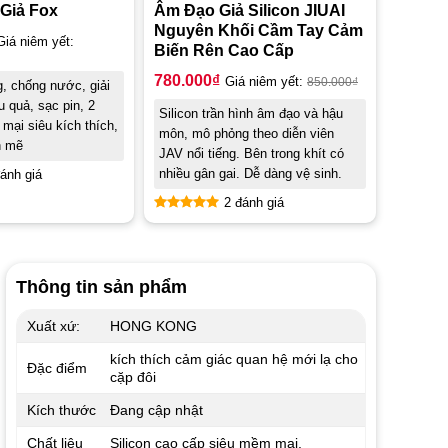
Giả Fox
Âm Đạo Giả Silicon JIUAI
Nguyên Khối Cầm Tay Cảm
Giá niêm yết:
Biến Rên Cao Cấp
780.000
₫
Giá niêm yết:
850.000
₫
g, chống nước, giải
ệu quả, sạc pin, 2
Silicon trần hình âm đạo và hậu
mại siêu kích thích,
môn, mô phỏng theo diễn viên
h mẽ
JAV nổi tiếng. Bên trong khít có
nhiều gân gai. Dễ dàng vệ sinh.
ánh giá
2 đánh giá
Được xếp
hạng
5.00
5 sao
Thông tin sản phẩm
Xuất xứ:
HONG KONG
kích thích cảm giác quan hệ mới lạ cho
Đặc điểm
cặp đôi
Kích thước
Đang cập nhật
Chất liệu
Silicon cao cấp siêu mềm mại.