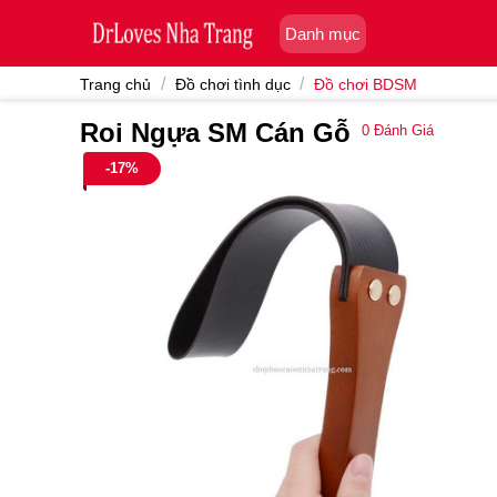
Skip
Danh mục
to
content
/
/
Trang chủ
Đồ chơi tình dục
Đồ chơi BDSM
Roi Ngựa SM Cán Gỗ
0
Đánh Giá
-17%