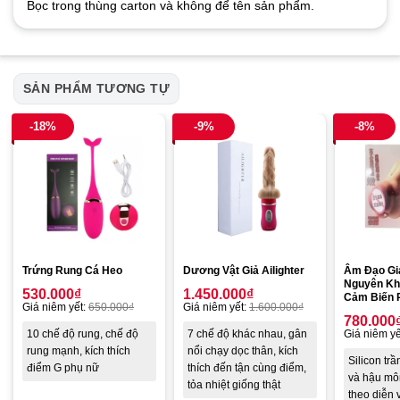
Bọc trong thùng carton và không để tên sản phẩm.
SẢN PHẨM TƯƠNG TỰ
-18%
-9%
-8%
Trứng Rung Cá Heo
Dương Vật Giả Ailighter
Âm Đạo Giả
Nguyên Kh
530.000
₫
1.450.000
₫
Cảm Biến 
Giá niêm yết:
650.000
₫
Giá niêm yết:
1.600.000
₫
780.000
10 chế độ rung, chế độ
7 chế độ khác nhau, gân
Giá niêm yế
rung mạnh, kích thích
nổi chạy dọc thân, kích
Silicon tr
điểm G phụ nữ
thích đến tận cùng điểm,
và hậu mô
tỏa nhiệt giống thật
theo diễn 