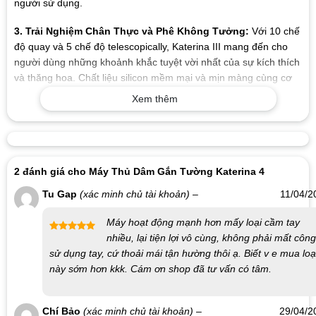
người sử dụng.
3. Trải Nghiệm Chân Thực và Phê Không Tưởng:
Với 10 chế
độ quay và 5 chế độ telescopically, Katerina III mang đến cho
người dùng những khoảnh khắc tuyệt vời nhất của sự kích thích
và thăng hoa. Chất liệu silicon mềm mại và mịn màng cùng cơ
chế hoạt động mạnh mẽ giúp tạo ra trải nghiệm chân thực như
Xem thêm
không gì sánh được.
4. An Toàn và Dễ Dàng Vệ Sinh:
Với khả năng chống nước và
các bộ phận có thể tháo rời, việc vệ sinh Katerina III trở nên đơn
giản và tiện lợi. Chất liệu ABS và TPE đảm bảo an toàn cho sức
2 đánh giá cho
Máy Thủ Dâm Gắn Tường Katerina 4
khỏe của người sử dụng, mang lại sự yên tâm và tin tưởng tuyệt
Tu Gap
(xác minh chủ tài khoản)
–
11/04/2
đối.
Máy hoạt động mạnh hơn mấy loại cầm tay
5. Thông Số Kỹ Thuật:
nhiều, lại tiện lợi vô cùng, không phải mất công
Được xếp
sử dụng tay, cứ thoải mái tận hường thôi ạ. Biết v e mua loạ
hạng
5
5
Chức năng: Kéo dài, quay và tương tác giọng nói
sao
này sớm hơn kkk. Cám ơn shop đã tư vấn có tâm.
Chế độ: 10 chế độ quay, 5 chế độ telescopically
Tương tác giọng nói
Chí Bảo
(xác minh chủ tài khoản)
–
29/04/2