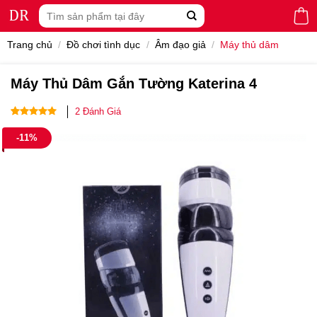
Skip
Tìm
to
kiếm:
content
Trang chủ
/
Đồ chơi tình dục
/
Âm đạo giả
/
Máy thủ dâm
Máy Thủ Dâm Gắn Tường Katerina 4
2
Đánh Giá
5.00
2
trên 5
-11%
dựa trên
đánh giá