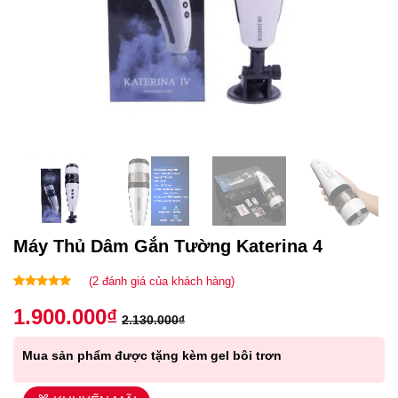
Máy Thủ Dâm Gắn Tường Katerina 4
(
2
đánh giá của khách hàng)
5.00
2
trên 5
1.900.000
₫
dựa trên
2.130.000
₫
đánh giá
Mua sản phẩm được tặng kèm gel bôi trơn