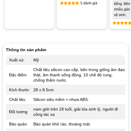
5 đánh giá
tiếng. Bên 
nhiều gân
Được xếp
hạng
5.00
vệ sinh.
5 sao
Được xế
hạng
5.0
5 sao
Thông tin sản phẩm
Xuất xứ:
Mỹ
Chất liệu silicon cao cấp, bên trong giống âm đạo
Đặc điểm
thật, âm thanh sống động, 10 chế độ rung,
chống thấm nước.
Kích thước
28 x 8.5cm
Chất liệu
Silicon siêu mềm + nhựa ABS.
nam giới trên 18 tuổi, giải tỏa sinh lý, người đi
Đối tượng
công tác xa
Bảo quản
Bảo quản khô ráo, thoáng mát.