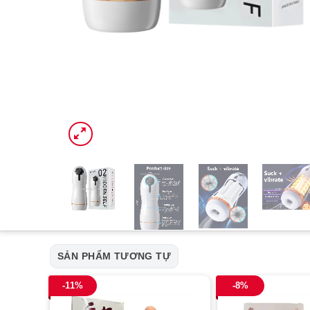
SẢN PHẨM TƯƠNG TỰ
-11%
-8%