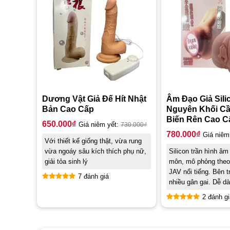
Dương Vật Giả Đế Hít Nhật
Âm Đạo Giả Sili
Bản Cao Cấp
Nguyên Khối C
Biến Rên Cao C
650.000
₫
Giá niêm yết:
730.000
₫
780.000
₫
Giá niêm
Với thiết kế giống thật, vừa rung
vừa ngoáy sâu kích thích phụ nữ,
Silicon trần hình âm
giải tỏa sinh lý
môn, mô phỏng theo 
JAV nổi tiếng. Bên t
7 đánh giá
nhiều gân gai. Dễ dà
Được xếp
hạng
4.86
2 đánh gi
5 sao
Được xếp
hạng
5.00
5 sao