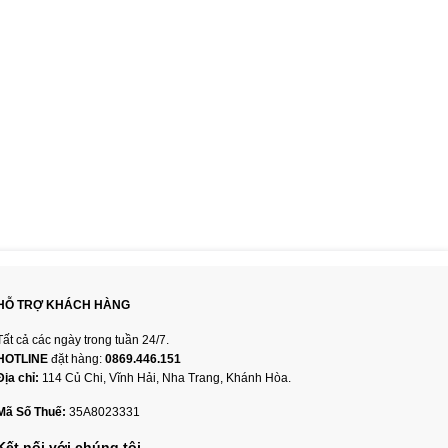
HỖ TRỢ KHÁCH HÀNG
Tất cả các ngày trong tuần 24/7.
HOTLINE
đặt hàng:
0869.446.151
Địa chỉ:
114 Củ Chi, Vĩnh Hải, Nha Trang, Khánh Hòa.
Mã Số Thuế:
35A8023331
Kết nối với chúng tôi