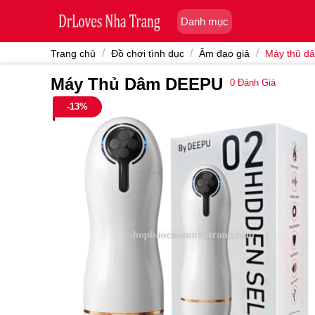
Skip
Danh mục
to
content
/
/
/
Trang chủ
Đồ chơi tình dục
Âm đạo giả
Máy thủ d
Máy Thủ Dâm DEEPU
0
Đánh Giá
-13%