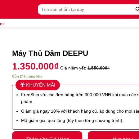
Tìm
kiếm:
âm
Máy Thủ Dâm DEEPU
1.350.000
₫
Giá niêm yết:
1.550.000
₫
Còn 247 trong kho
KHUYẾN MÃI
FreeShip với các đơn hàng trên 300.000 VNĐ khi mua các 
phẩm.
Giảm giá ngay 10% với khách hàng cũ, áp dụng cho mọi s
Mã giảm giá, quà tặng (tùy theo từng chương trình).
Thêm Vào Giỏ Hàng
Mua ngay