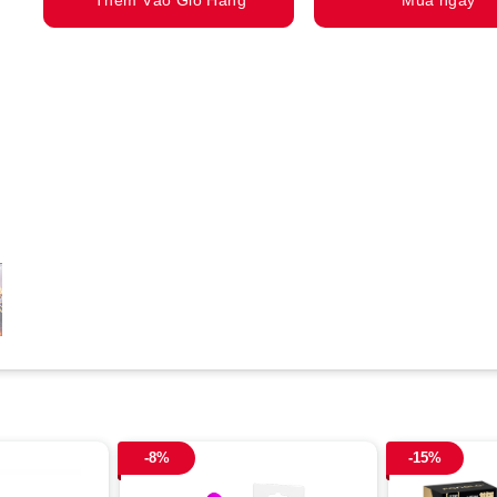
-8%
-15%