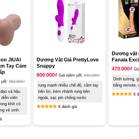
Dương vật 
Fanala Exci
con JIUAI
Dương Vật Giả PrettyLove
ầm Tay Cảm
Snappy
470.000
₫
Gi
ấp
600.000
₫
Giá niêm yết:
650.000
₫
Dính tường, g
 yết:
850.000
₫
bằng remote,
rung mạnh nhiều chế độ, cầm tay
 đạo và hậu
tiện lợi, kèm nhánh rung bên
6 đ
diễn viên
ngoài, sạc pin chống nước
Được xếp
rong khít có
hạng
5.00
6 đánh giá
ng vệ sinh.
5 sao
Được xếp
hạng
4.67
á
5 sao