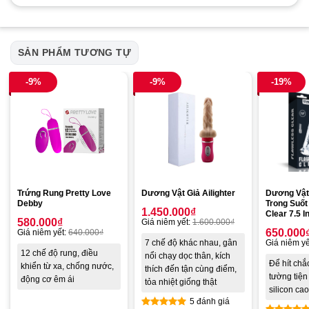
SẢN PHẨM TƯƠNG TỰ
-9%
-9%
-19%
Trứng Rung Pretty Love
Dương Vật Giả Ailighter
Dương Vật
Debby
Trong Suốt
1.450.000
₫
Clear 7.5 I
580.000
₫
Giá niêm yết:
1.600.000
₫
650.000
Giá niêm yết:
640.000
₫
7 chế độ khác nhau, gân
Giá niêm yế
12 chế độ rung, điều
nổi chạy dọc thân, kích
Để hít chắ
khiển từ xa, chống nước,
thích đến tận cùng điểm,
tường tiện l
động cơ êm ái
tỏa nhiệt giống thật
silicon c
5 đánh giá