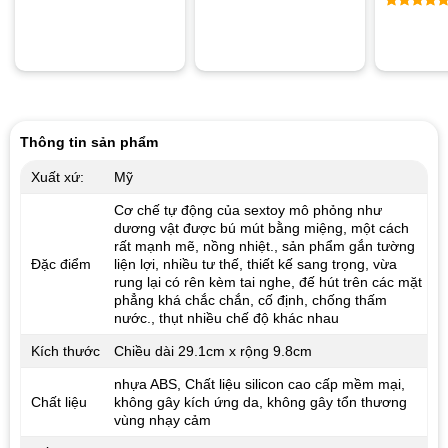
Được xếp
Được xế
hạng
5.00
hạng
5.0
5 sao
5 sao
Thông tin sản phẩm
Xuất xứ:
Mỹ
Cơ chế tự động của sextoy mô phỏng như
dương vật được bú mút bằng miệng, một cách
rất mạnh mẽ, nồng nhiệt., sản phẩm gắn tường
Đặc điểm
liện lợi, nhiều tư thế, thiết kế sang trọng, vừa
rung lại có rên kèm tai nghe, đế hút trên các mặt
phẳng khá chắc chắn, cố định, chống thấm
nước., thụt nhiều chế độ khác nhau
Kích thước
Chiều dài 29.1cm x rộng 9.8cm
nhựa ABS, Chất liệu silicon cao cấp mềm mại,
Chất liệu
không gây kích ứng da, không gây tổn thương
vùng nhạy cảm