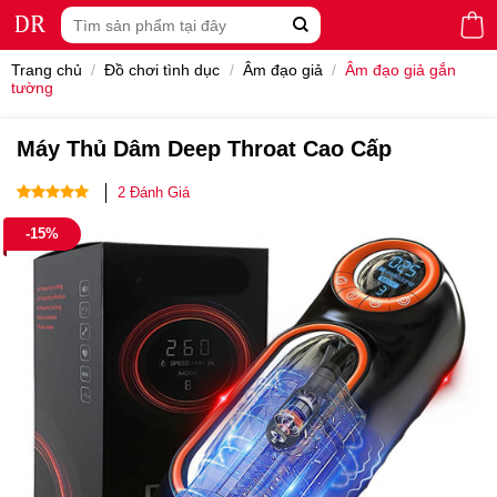
Skip
Tìm
to
kiếm:
content
Trang chủ
/
Đồ chơi tình dục
/
Âm đạo giả
/
Âm đạo giả gắn
tường
Máy Thủ Dâm Deep Throat Cao Cấp
2
Đánh Giá
4.50
2
trên
-15%
5 dựa
trên
đánh
giá