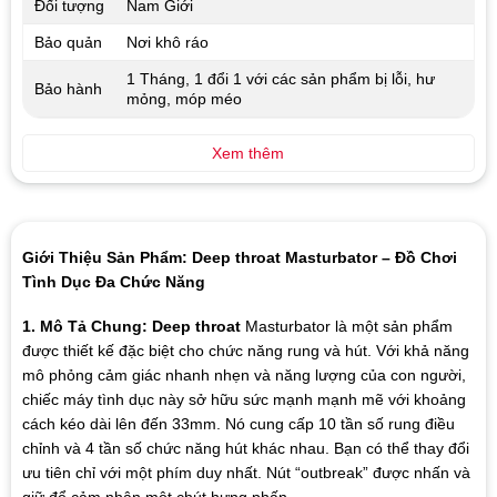
Đối tượng
Nam Giới
Bảo quản
Nơi khô ráo
1 Tháng, 1 đổi 1 với các sản phẩm bị lỗi, hư
Bảo hành
mỏng, móp méo
Xem thêm
Giới Thiệu Sản Phẩm: Deep throat Masturbator – Đồ Chơi
Tình Dục Đa Chức Năng
1. Mô Tả Chung:
Deep throat
Masturbator là một sản phẩm
được thiết kế đặc biệt cho chức năng rung và hút. Với khả năng
mô phỏng cảm giác nhanh nhẹn và năng lượng của con người,
chiếc máy tình dục này sở hữu sức mạnh mạnh mẽ với khoảng
cách kéo dài lên đến 33mm. Nó cung cấp 10 tần số rung điều
chỉnh và 4 tần số chức năng hút khác nhau. Bạn có thể thay đổi
ưu tiên chỉ với một phím duy nhất. Nút “outbreak” được nhấn và
giữ để cảm nhận một chút hưng phấn.