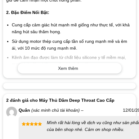
2. Đặc Điểm Nổi Bật:
Cung cấp cảm giác hút mạnh mẽ giống như thực tế, với khả
năng hút sâu thăm họng.
Sử dụng motor thép cung cấp tần số rung mạnh mẽ và êm
ái, với 10 mức độ rung mạnh mẽ.
Kênh âm đạo được làm từ chất liệu silicone y tế mềm mại,
mang lại trải nghiệm tuyệt vời và êm ái.
Xem thêm
Được trang bị màn hình LCD hiển thị thông tin và âm thanh
thông minh.
3. Hướng Dẫn Sử Dụng:
2 đánh giá cho
Máy Thủ Dâm Deep Throat Cao Cấp
Nhấn vào trạng thái khởi động để kích hoạt chức năng kéo
Quân
(xác minh chủ tài khoản)
–
12/01/2
dãn và chuyển đổi các mẫu khác nhau.
Dùng nút vibrate để chọn giữa các tần số khác nhau của
Mình rất hài lòng về dịch vụ cũng như sản ph
rung.
của bên shop nhé. Cảm ơn shop nhiều.
Được xếp
hạng
5
5
Nhấn và giữ nút để tắt chức năng rung.