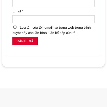
Địa chỉ:
126 Nguyễn Thái Học, Vạn Thạnh, Nha Trang
Email
*
Website đặt hàng:
https://shopbaocaosunhatrang.com/
Lưu tên của tôi, email, và trang web trong trình
duyệt này cho lần bình luận kế tiếp của tôi.