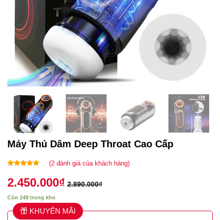
Máy Thủ Dâm Deep Throat Cao Cấp
(
2
đánh giá của khách hàng)
4.50
2
trên
2.450.000
₫
5 dựa trên
2.890.000
₫
đánh giá
Còn 249 trong kho
KHUYẾN MÃI