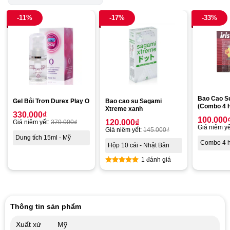
-11%
-17%
-33%
Bao Cao Su
Gel Bôi Trơn Durex Play O
Bao cao su Sagami
(Combo 4 
Xtreme xanh
330.000
₫
100.000
120.000
₫
Giá niêm yết:
370.000
₫
Giá niêm yế
Giá niêm yết:
145.000
₫
Dung tích 15ml - Mỹ
Combo 4 h
Hộp 10 cái - Nhật Bản
1 đánh giá
Được xếp
hạng
5.00
5 sao
Thông tin sản phẩm
Xuất xứ
Mỹ