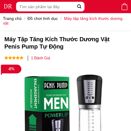
Skip
Tìm
to
kiếm:
content
Trang chủ
/
Đồ chơi tình dục
/
Máy tập tăng kích thước dương
vật
Máy Tập Tăng Kích Thước Dương Vật
Penis Pump Tự Động
1
Đánh Giá
5.00
1
trên 5
-6%
dựa trên
đánh giá