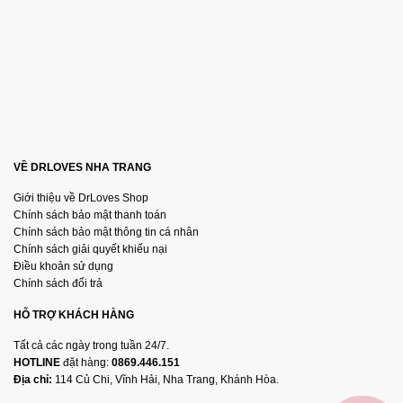
Tránh Tiếp Xúc Nước
: Khi vệ sinh, tránh để nước tiếp xúc
với lỗ sạc để đảm bảo tuổi thọ của máy.
VỀ DRLOVES NHA TRANG
Giới thiệu về DrLoves Shop
Chính sách bảo mật thanh toán
Chính sách bảo mật thông tin cá nhân
Chính sách giải quyết khiếu nại
Điều khoản sử dụng
Chính sách đổi trả
HỖ TRỢ KHÁCH HÀNG
Tất cả các ngày trong tuần 24/7.
HOTLINE
đặt hàng:
0869.446.151
Địa chỉ:
114 Củ Chi, Vĩnh Hải, Nha Trang, Khánh Hòa.