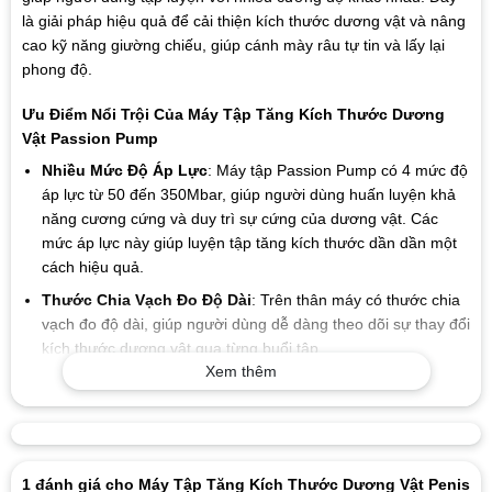
là giải pháp hiệu quả để cải thiện kích thước dương vật và nâng
cao kỹ năng giường chiếu, giúp cánh mày râu tự tin và lấy lại
phong độ.
Ưu Điểm Nổi Trội Của Máy Tập Tăng Kích Thước Dương
Vật Passion Pump
Nhiều Mức Độ Áp Lực
: Máy tập Passion Pump có 4 mức độ
áp lực từ 50 đến 350Mbar, giúp người dùng huấn luyện khả
năng cương cứng và duy trì sự cứng của dương vật. Các
mức áp lực này giúp luyện tập tăng kích thước dần dần một
cách hiệu quả.
Thước Chia Vạch Đo Độ Dài
: Trên thân máy có thước chia
vạch đo độ dài, giúp người dùng dễ dàng theo dõi sự thay đổi
kích thước dương vật qua từng buổi tập.
Xem thêm
Tự Động Hoàn Toàn
: Thiết bị hoạt động tự động, với các
thao tác bấm nút đơn giản và các chức năng cao cấp. Máy
không chỉ giúp luyện tập tăng kích thước dương vật mà còn
có thể sử dụng như một bước dạo đầu ngọt ngào, kéo dài
thời gian quan hệ và tăng khả năng chịu đựng.
1 đánh giá cho
Máy Tập Tăng Kích Thước Dương Vật Penis