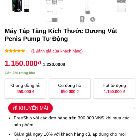
Máy Tập Tăng Kích Thước Dương Vật
Penis Pump Tự Động
(
1
đánh giá của khách hàng)
5.00
1
trên 5
1.150.000
₫
dựa trên
1.220.000
₫
đánh giá
Còn 250 trong kho
Không đồng hồ
Có đồng hồ
Hút tự động
450.000 ₫
650.000 ₫
1.150.000 ₫
KHUYẾN MÃI
FreeShip với các đơn hàng trên 300.000 VNĐ khi mua các
sản phẩm.
Giảm giá ngay 10% với khách hàng cũ, áp dụng cho mọi