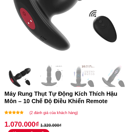
Máy Rung Thụt Tự Động Kích Thích Hậu
Môn – 10 Chế Độ Điều Khiển Remote
(
2
đánh giá của khách hàng)
5.00
2
trên 5
1.070.000
₫
dựa trên
1.320.000
₫
đánh giá