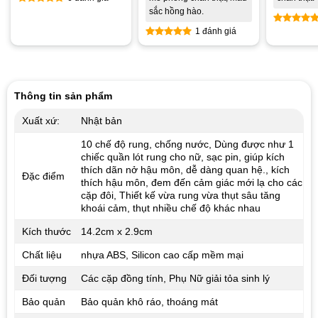
sắc hồng hào.
Được xếp
hạng
5.00
1 đánh giá
Được xế
5 sao
hạng
5.0
Được xếp
5 sao
hạng
5.00
5 sao
Thông tin sản phẩm
Xuất xứ:
Nhật bản
10 chế độ rung, chống nước, Dùng được như 1
chiếc quần lót rung cho nữ, sạc pin, giúp kích
thích dãn nở hậu môn, dễ dàng quan hệ., kích
Đặc điểm
thích hậu môn, đem đến cảm giác mới lạ cho các
cặp đôi, Thiết kế vừa rung vừa thụt sâu tăng
khoái cảm, thụt nhiều chế độ khác nhau
Kích thước
14.2cm x 2.9cm
Chất liệu
nhựa ABS, Silicon cao cấp mềm mại
Đối tượng
Các cặp đồng tính, Phụ Nữ giải tỏa sinh lý
Bảo quản
Bảo quản khô ráo, thoáng mát