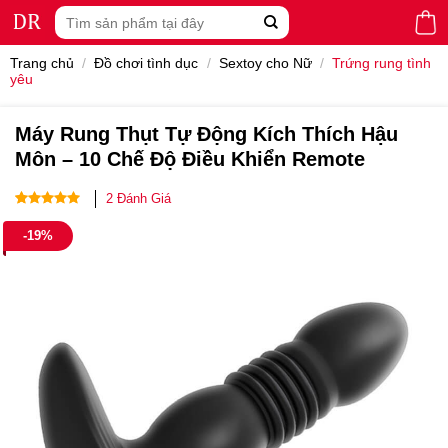
Skip
Tìm
to
kiếm:
content
Trang chủ
/
Đồ chơi tình dục
/
Sextoy cho Nữ
/
Trứng rung tình
yêu
Máy Rung Thụt Tự Động Kích Thích Hậu
Môn – 10 Chế Độ Điều Khiển Remote
2
Đánh Giá
5.00
2
trên 5
-19%
dựa trên
đánh giá