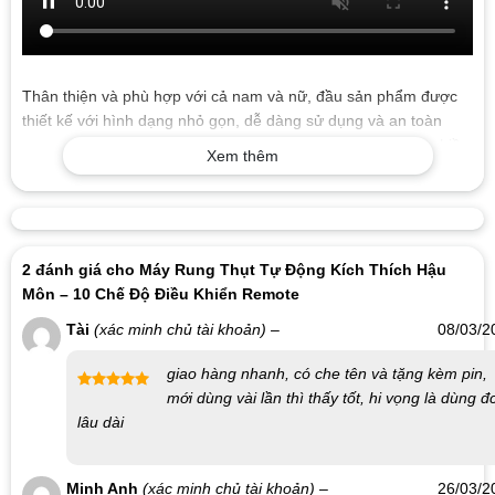
Xem thêm
2 đánh giá cho
Máy Rung Thụt Tự Động Kích Thích Hậu
Môn – 10 Chế Độ Điều Khiển Remote
Thân thiện và phù hợp với cả nam và nữ, đầu sản phẩm được
Tài
(xác minh chủ tài khoản)
–
08/03/2
thiết kế với hình dạng nhỏ gọn, dễ dàng sử dụng và an toàn
ngay cả cho người mới bắt đầu. Với đường kính 32mm và chiều
giao hàng nhanh, có che tên và tặng kèm pin,
dài có thể chèn vào là 115mm, sản phẩm có thiết kế theo công
mới dùng vài lần thì thấy tốt, hi vọng là dùng đ
Được xếp
nghệ tiên tiến, giúp bạn có được trải nghiệm thoải mái và an
lâu dài
hạng
5
5
sao
toàn hơn.
Chất liệu cao cấp: Được làm từ silicone chất lượng cao, sản
Minh Anh
(xác minh chủ tài khoản)
–
26/03/2