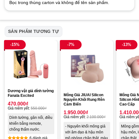
Bọc trong thùng carton và không để tên sản phẩm.
SẢN PHẨM TƯƠNG TỰ
-15%
-7%
-13%
Dương vật giả dính tường
Mông Giả JIUAI Silicon
Mông Giả 
Fanala Excited
Nguyên Khối Rung Rên
Silicon Hì
470.000
₫
Cảm Biến
Cao Cấp
Giá niêm yết:
550.000
₫
1.950.000
₫
1.410.0
Giá niêm yết:
2.100.000
₫
Giá niêm yế
Dính tường, gân nổi, điều
khiển bằng remote,
- Nguyên khối mông giả
Mông gồm 
chống thấm nước.
với âm đạo & hậu môn
hậu môn, l
6 đánh giá
mô phỏng chân thật, màu
chân thật.