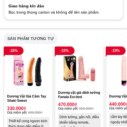
Giao hàng kín đáo
Bọc trong thùng carton và không để tên sản phẩm.
SẢN PHẨM TƯƠNG TỰ
-18%
-15%
-19%
Dương vật giả dính tường
Dương Vật Giả Cầm Tay
Dương Vật 
Fanala Excited
Shaki Sweet
440.000
470.000
₫
330.000
₫
Giá niêm yế
Giá niêm yết:
550.000
₫
Giá niêm yết:
400.000
₫
cầm tay tiệ
Dính tường, gân nổi, điều
Thiết kế cong ngược kích
ngoáy nhi
khiển bằng remote,
thích đụng đến điểm G,