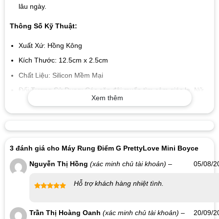
lâu ngày.
Thông Số Kỹ Thuật:
Xuất Xứ: Hồng Kông
Kích Thước: 12.5cm x 2.5cm
Chất Liệu: Silicon Mềm Mại
Đối Tượng Sử Dụng: Các cặp đôi muốn tìm cảm giác lạ, Nữ
Xem thêm
giới
Đặc Điểm Khác:
Chống Nước.
3 đánh giá cho
Máy Rung Điểm G PrettyLove Mini Boyce
Giải Tỏa Sinh Lý Hiệu Quả.
Nguyễn Thị Hồng
(xác minh chủ tài khoản)
–
05/08/2
Mát Xa Âm Vật, Nhũ Hoa.
Hỗ trợ khách hàng nhiệt tình.
Kích Thích Điểm G, Gia Tăng Khoái Cảm Cho Nữ.
Được xếp
Thiết Kế Nhỏ Gọn, Ngụy Trang.
hạng
5
5
Trần Thị Hoàng Oanh
(xác minh chủ tài khoản)
–
20/09/2
sao