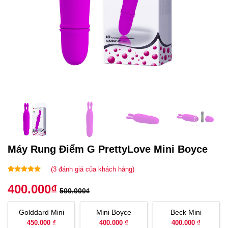
Máy Rung Điểm G PrettyLove Mini Boyce
(
3
đánh giá của khách hàng)
5.00
3
trên 5
400.000
₫
dựa trên
500.000
₫
đánh giá
Golddard Mini
Mini Boyce
Beck Mini
450.000 ₫
400.000 ₫
400.000 ₫