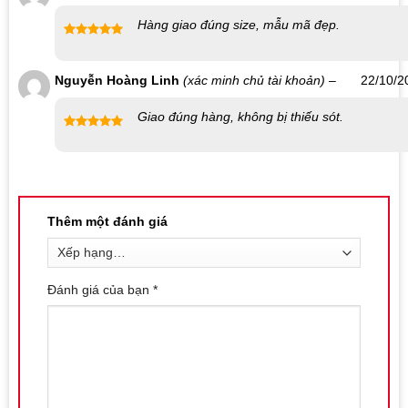
Bảo Quản và Bảo Hành:
Hàng giao đúng size, mẫu mã đẹp.
Bảo Quản: Bảo quản khô ráo, thoáng mát để bảo vệ sản
Được xếp
phẩm.
hạng
5
5
Nguyễn Hoàng Linh
(xác minh chủ tài khoản)
–
22/10/2
sao
Bảo Hành: 3 tháng, 1 đổi 1 mới 100%
Giao đúng hàng, không bị thiếu sót.
Liên hệ mua sản phẩm tại Shop bao cao su Nha
Được xếp
Trang
hạng
5
5
sao
Số điện thoại / Zalo
:
0869.446.151
Địa chỉ:
126 Nguyễn Thái Học, Vạn Thạnh, Nha Trang
Thêm một đánh giá
Website đặt hàng:
https://shopbaocaosunhatrang.com/
Đánh giá của bạn
*