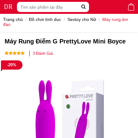
Skip
Tìm
to
kiếm:
content
Trang chủ
/
Đồ chơi tình dục
/
Sextoy cho Nữ
/
Máy rung âm
đạo
Máy Rung Điểm G PrettyLove Mini Boyce
3
Đánh Giá
5.00
3
trên 5
-20%
dựa trên
đánh giá