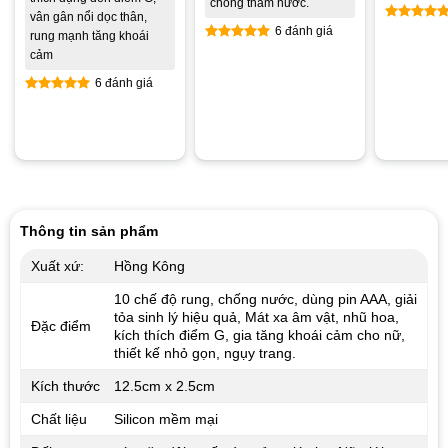
chống thấm nước.
vân gân nổi dọc thân,
6 đánh giá
Được xế
rung mạnh tăng khoái
hạng
4.8
Được xếp
cảm
5 sao
hạng
5.00
6 đánh giá
5 sao
Được xếp
hạng
5.00
5 sao
Thông tin sản phẩm
Xuất xứ:
Hồng Kông
10 chế độ rung, chống nước, dùng pin AAA, giải
tỏa sinh lý hiệu quả, Mát xa âm vật, nhũ hoa,
Đặc điểm
kích thích điểm G, gia tăng khoái cảm cho nữ,
thiết kế nhỏ gọn, ngụy trang.
Kích thước
12.5cm x 2.5cm
Chất liệu
Silicon mềm mại