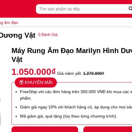
Tìm
kiếm:
ng âm đạo
 Dương Vật
0
Đánh Giá
Máy Rung Âm Đạo Marilyn Hình D
Vật
1.050.000
₫
Giá niêm yết:
1.270.000
₫
KHUYẾN MÃI
FreeShip với các đơn hàng trên 300.000 VNĐ khi mua các 
phẩm.
Giảm giá ngay 10% với khách hàng cũ, áp dụng cho mọi s
Mã giảm giá, quà tặng (tùy theo từng chương trình).