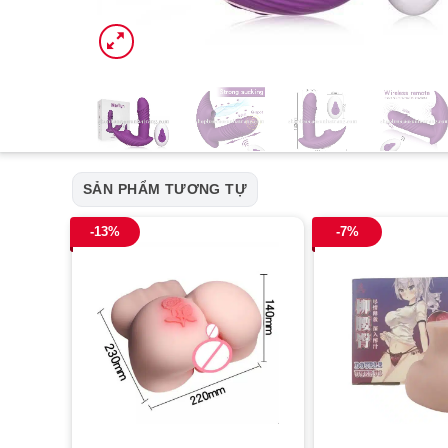
SẢN PHẨM TƯƠNG TỰ
-13%
-7%