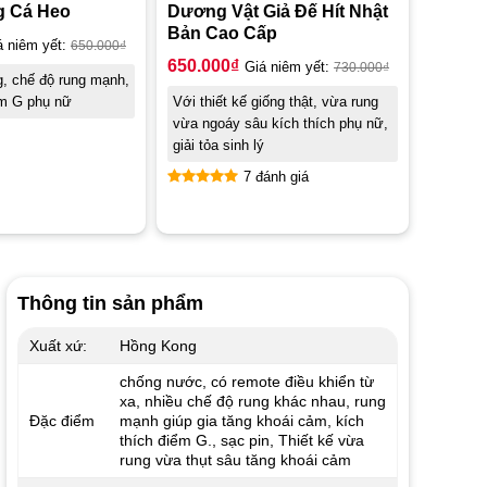
g Cá Heo
Dương Vật Giả Đế Hít Nhật
Bản Cao Cấp
á niêm yết:
650.000
₫
650.000
₫
Giá niêm yết:
730.000
₫
g, chế độ rung mạnh,
ểm G phụ nữ
Với thiết kế giống thật, vừa rung
vừa ngoáy sâu kích thích phụ nữ,
giải tỏa sinh lý
7 đánh giá
Được xếp
hạng
4.86
5 sao
Thông tin sản phẩm
Xuất xứ:
Hồng Kong
chống nước, có remote điều khiển từ
xa, nhiều chế độ rung khác nhau, rung
Đặc điểm
mạnh giúp gia tăng khoái cảm, kích
thích điểm G., sạc pin, Thiết kế vừa
rung vừa thụt sâu tăng khoái cảm