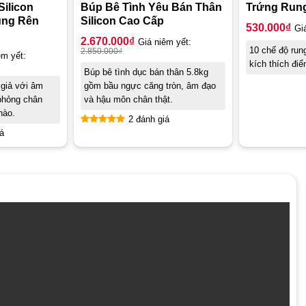
Silicon
Trứng Run
Búp Bê Tình Yêu Bán Thân
ung Rên
Silicon Cao Cấp
530.000
₫
Gi
2.670.000
₫
Giá niêm yết:
10 chế độ run
2.850.000
₫
êm yết:
kích thích đi
Búp bê tình dục bán thân 5.8kg
 giả với âm
gồm bầu ngực căng tròn, âm đạo
phỏng chân
và hậu môn chân thật.
hào.
2 đánh giá
á
Được xếp
hạng
5.00
5 sao