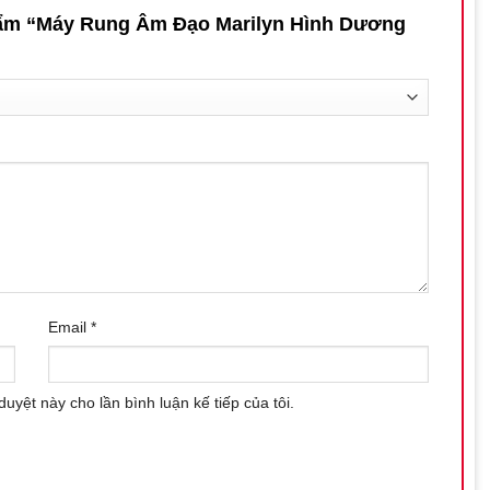
phẩm “Máy Rung Âm Đạo Marilyn Hình Dương
, chuyên dụng để kích thích điểm G, mang đến cảm giác thăng
để tạo cảm giác áp lực dễ chịu nhưng vẫn nhẹ nhàng với cơ thể.
ng thoải mái. Phần tiếp xúc hút dài 114mm với thiết kế cong mềm
ạy cảm nhất.
m x 40mm), vừa tay, dễ sử dụng với các nút điều chỉnh đơn giản.
g khác nhau, từ nhẹ nhàng thư giãn đến mạnh mẽ, mô phỏng nhịp
 khoái cảm phù hợp với mình.
Email
*
linh hoạt, mô phỏng chân không, tạo cảm giác kích thích tập trung
duyệt này cho lần bình luận kế tiếp của tôi.
n thay đổi chế độ rung và hút một cách dễ dàng mà không làm
tự sử dụng hoặc kết hợp cùng đối tác để tăng thêm sự thú vị.