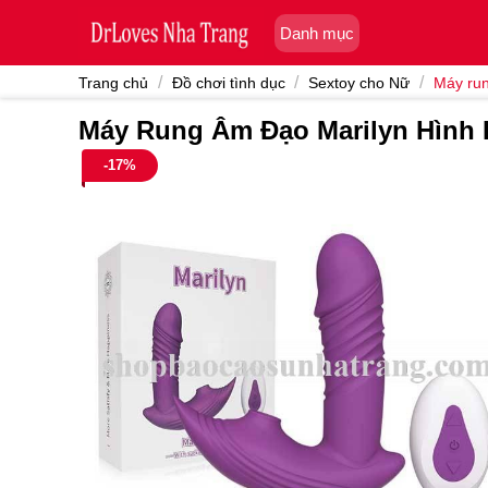
Skip
Danh mục
to
content
/
/
/
Trang chủ
Đồ chơi tình dục
Sextoy cho Nữ
Máy ru
Máy Rung Âm Đạo Marilyn Hình
-17%