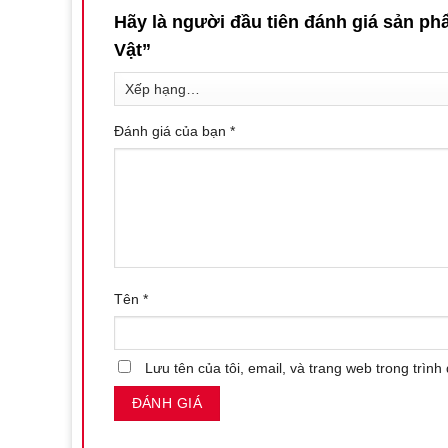
Thiết kế thông minh và vừa vặn:
Hãy là người đầu tiên đánh giá sản 
Vật”
Máy rung Marilyn được thiết kế với đường cong hoàn hảo
hoa đầy chân thực. Đầu máy có đường kính 34mm, đủ lớn 
Tổng chiều dài máy là 133mm, phù hợp cầm nắm và sử dụ
Đánh giá của bạn
*
mại giúp ôm sát cơ thể, dễ dàng chạm tới các khu vực nh
Remote điều khiển không dây có kích thước nhỏ gọn (65m
Công nghệ rung và hút hiện đại:
9 chế độ rung đa dạng:
Máy tích hợp các chế độ run
điệu tự nhiên, giúp bạn dễ dàng khám phá các mức độ
Tên
*
Công nghệ hút thông minh:
Lực hút được điều chỉnh 
tại điểm nhạy cảm, giúp bạn dễ dàng đạt cực khoái.
Lưu tên của tôi, email, và trang web trong trình 
Điều khiển từ xa tiện lợi:
Remote không dây cho phép bạ
gián đoạn trải nghiệm. Đây là sản phẩm hoàn hảo cho cả 
Chất liệu cao cấp và chống nước: