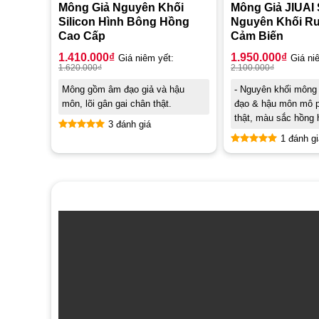
Mông Giả Nguyên Khối
Mông Giả JIUAI 
Silicon Hình Bông Hồng
Nguyên Khối R
Cao Cấp
Cảm Biến
1.410.000
₫
1.950.000
₫
Giá niêm yết:
Giá ni
1.620.000
₫
2.100.000
₫
Mông gồm âm đạo giả và hậu
- Nguyên khối mông
môn, lõi gân gai chân thật.
đạo & hậu môn mô 
thật, màu sắc hồng 
3 đánh giá
1 đánh gi
Được xếp
hạng
5.00
Được xếp
5 sao
hạng
5.00
5 sao