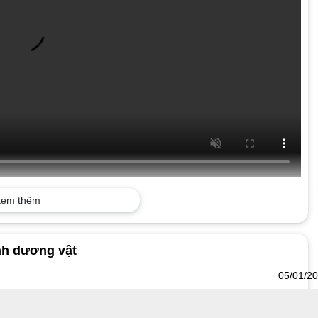
em thêm
h dương vật
05/01/2