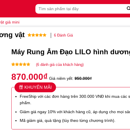
Tìm
kiếm:
ật giả mini
ơng vật
6
Đánh Giá
5.00
6
trên 5
dựa trên
Máy Rung Âm Đạo LILO hình dương
đánh giá
(
6
đánh giá của khách hàng)
5.00
6
trên 5
870.000
₫
dựa trên
Giá niêm yết:
950.000
₫
đánh giá
KHUYẾN MÃI
FreeShip với các đơn hàng trên 300.000 VNĐ khi mua các 
phẩm.
Giảm giá ngay 10% với khách hàng cũ, áp dụng cho mọi s
Mã giảm giá, quà tặng (tùy theo từng chương trình).