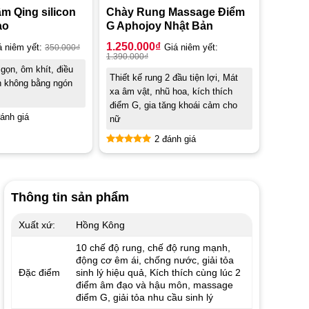
m Qing silicon
Chày Rung Massage Điểm
ạo
G Aphojoy Nhật Bản
1.250.000
₫
á niêm yết:
350.000
₫
Giá niêm yết:
1.390.000
₫
gọn, ôm khít, điều
Thiết kế rung 2 đầu tiện lợi, Mát
n không bằng ngón
xa âm vật, nhũ hoa, kích thích
điểm G, gia tăng khoái cảm cho
ánh giá
nữ
2 đánh giá
Được xếp
hạng
5.00
5 sao
Thông tin sản phẩm
Xuất xứ:
Hồng Kông
10 chế độ rung, chế độ rung mạnh,
động cơ êm ái, chống nước, giải tỏa
Đặc điểm
sinh lý hiệu quả, Kích thích cùng lúc 2
điểm âm đạo và hậu môn, massage
điểm G, giải tỏa nhu cầu sinh lý