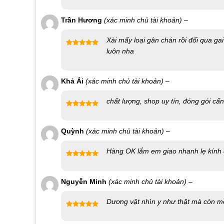
Được xếp
hạng
5
5
Trần Hương
(xác minh chủ tài khoản)
–
sao
Xài mấy loại gân chán rồi đổi qua gai
luôn nha
Được xếp
hạng
5
5
sao
Khả Ái
(xác minh chủ tài khoản)
–
chất lượng, shop uy tín, đóng gói cẩn
Được xếp
hạng
5
5
Quỳnh
(xác minh chủ tài khoản)
–
sao
Hàng OK lắm em giao nhanh lẹ kính
Được xếp
hạng
5
5
Nguyễn Minh
(xác minh chủ tài khoản)
–
sao
Dương vật nhìn y như thật mà còn 
Được xếp
hạng
5
5