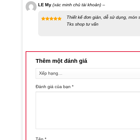
LE My
(xác minh chủ tài khoản)
–
sao
Thiết kế đơn giản, dễ sử dụng, món s
Tks shop tư vấn
Được xếp
hạng
5
5
sao
Thêm một đánh giá
Đánh giá của bạn
*
Tên
*