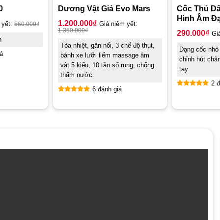
0
Dương Vật Giả Evo Mars
Cốc Thủ Dâ
Hình Âm Đ
1.200.000
₫
 yết:
560.000
₫
Giá niêm yết:
1.350.000
₫
290.000
₫
Gi
h
Tỏa nhiệt, gân nổi, 3 chế độ thụt,
Dạng cốc nhỏ 
á
bánh xe lưỡi liếm massage âm
chỉnh hút châ
vật 5 kiểu, 10 tần số rung, chống
tay
thấm nước.
2 đ
6 đánh giá
Được xếp
Được xếp
hạng
5.00
hạng
5.00
5 sao
5 sao