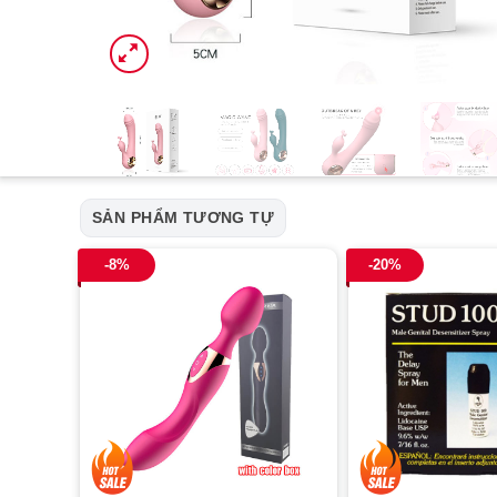
SẢN PHẨM TƯƠNG TỰ
-8%
-20%