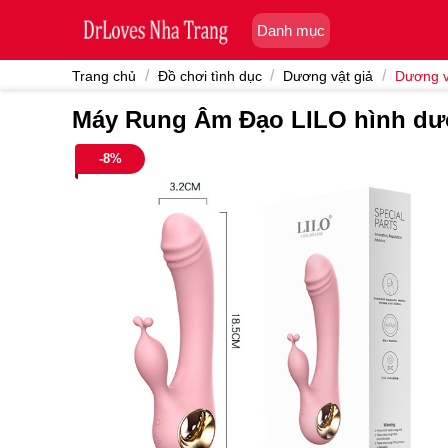
Skip
Danh mục
to
content
/
/
/
Trang chủ
Đồ chơi tình dục
Dương vật giả
Dương v
Máy Rung Âm Đạo LILO hình dư
-8%