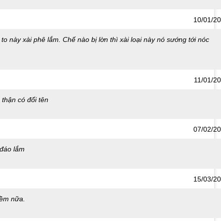
10/01/2
 to này xài phê lắm. Chế nào bị lờn thì xài loại này nó sướng tới nóc
11/01/2
 thận có đổi tên
07/02/2
 đáo lắm
15/03/2
mềm nữa.