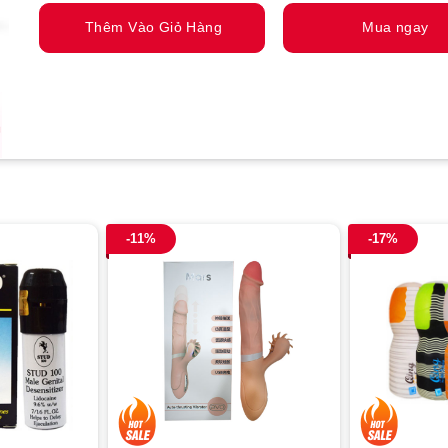
Thêm Vào Giỏ Hàng
Mua ngay
-11%
-17%