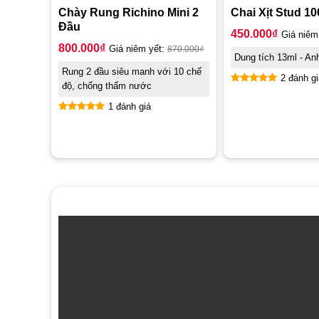
Chày Rung Richino Mini 2
Chai Xịt Stud 10
Đầu
450.000
₫
Giá niêm
800.000
₫
Giá niêm yết:
870.000
₫
Dung tích 13ml - An
Rung 2 đầu siêu manh với 10 chế
2 đánh gi
độ, chống thấm nước
Được xếp
hạng
5.00
1 đánh giá
5 sao
Được xếp
hạng
5.00
5 sao