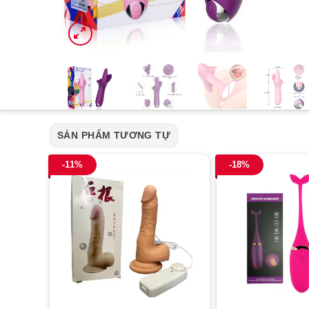
SẢN PHẨM TƯƠNG TỰ
-11%
-18%