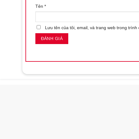
Vệ Sinh và Bảo Quản:
Sau khi sử dụng, vệ sinh sản 
Tên
*
Lưỡi Liếm Âm Đạo Vibrating Massager 10 chế độ sẽ là một
hưởng những khoảnh khắc thăng hoa đầy mới mẻ.
Lưu tên của tôi, email, và trang web trong trình 
Liên hệ mua sản phẩm tại Shop bao cao su N
Số điện thoại / Zalo
:
0869.446.151
Địa chỉ:
126 Nguyễn Thái Học, Vạn Thạnh, Nha Trang
Website đặt hàng:
https://shopbaocaosunhatrang.co