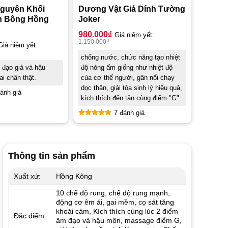
guyên Khối
Dương Vật Giả Dính Tường
nh Bông Hồng
Joker
980.000
₫
Giá niêm yết:
1.150.000
₫
Giá niêm yết:
chống nước, chức năng tạo nhiệt
đạo giả và hậu
độ nóng ấm giống như nhiệt độ
ai chân thật.
của cơ thể người, gân nổi chạy
dọc thân, giải tỏa sinh lý hiệu quả,
ánh giá
kích thích đến tận cùng điểm "G"
7 đánh giá
Được xếp
hạng
4.86
5 sao
Thông tin sản phẩm
Xuất xứ:
Hồng Kông
10 chế độ rung, chế độ rung mạnh,
động cơ êm ái, gai mềm, cọ sát tăng
khoái cảm, Kích thích cùng lúc 2 điểm
Đặc điểm
âm đạo và hậu môn, massage điểm G,