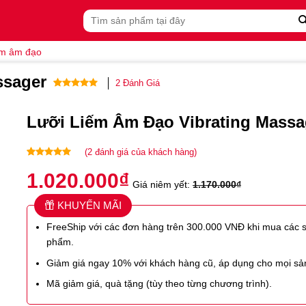
Tìm
kiếm:
ếm âm đạo
ssager
2
Đánh Giá
5.00
2
trên 5
dựa trên
Lưỡi Liếm Âm Đạo Vibrating Massa
đánh giá
(
2
đánh giá của khách hàng)
5.00
2
trên 5
1.020.000
₫
dựa trên
Giá niêm yết:
1.170.000
₫
đánh giá
KHUYẾN MÃI
FreeShip với các đơn hàng trên 300.000 VNĐ khi mua các 
phẩm.
Giảm giá ngay 10% với khách hàng cũ, áp dụng cho mọi s
Mã giảm giá, quà tặng (tùy theo từng chương trình).