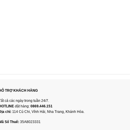
HỖ TRỢ KHÁCH HÀNG
Tất cả các ngày trong tuần 24/7.
HOTLINE
đặt hàng:
0869.446.151
Địa chỉ:
114 Củ Chi, Vĩnh Hải, Nha Trang, Khánh Hòa.
Mã Số Thuế:
35A8023331