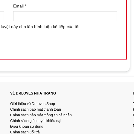
phẩm và bảo quản ở nơi khô ráo.
Email
*
 đồ chơi tình dục thú vị cho các nàng, giúp họ khám phá và tận
duyệt này cho lần bình luận kế tiếp của tôi.
ha Trang
m/
VỀ DRLOVES NHA TRANG
Giới thiệu về DrLoves Shop
Chính sách bảo mật thanh toán
Chính sách bảo mật thông tin cá nhân
Chính sách giải quyết khiếu nại
Điều khoản sử dụng
Chính sách đổi trả