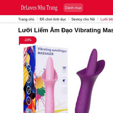
Skip
Danh mục
to
content
/
/
/
Trang chủ
Đồ chơi tình dục
Sextoy cho Nữ
Lưỡi li
Lưỡi Liếm Âm Đạo Vibrating Ma
-13%