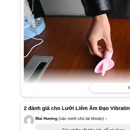
X
2 đánh giá cho
Lưỡi Liếm Âm Đạo Vibrati
Mai Hương
(xác minh chủ tài khoản)
–
Giới Thiệu Lưỡi Liếm Âm Đạo Vibrating Massager 10 
Sản phẩm rất tiện ích, dễ sử dụng.