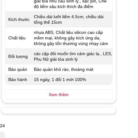
giải tỏa nhu cầu sinh lý., sạc pin, Chế
độ liếm sâu kích thích đa điểm
Chiều dài lưỡi liếm 4.5cm, chiều dài
Kích thước
tổng thể 15cm
nhựa ABS, Chất liệu silicon cao cấp
Chất liệu
mềm mại, không gây kích ứng da,
không gây tổn thương vùng nhạy cảm
các cặp đôi muốn tìm cảm giác lạ., LES,
Đối tượng
Phụ Nữ giải tỏa sinh lý
Bảo quản
Bảo quản khô ráo, thoáng mát
Bảo hành
15 ngày, 1 đổi 1 mới 100%
Xem thêm
024