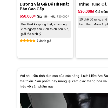
Dương Vật Giả Đế Hít Nhật
Trứng Rung Cá
Bản Cao Cấp
530.000
₫
Giá niêm
650.000
₫
Giá niêm yết:
730.000
₫
10 chế độ rung, chế
Với thiết kế giống thật, vừa rung
kích thích điểm G p
vừa ngoáy sâu kích thích phụ nữ,
giải tỏa sinh lý
7 đánh giá
Được xếp
hạng
4.86
5 sao
Với nhu cầu tình dục cao của các nàng, Lưỡi Liếm Âm Đạ
thể thiếu. Sản phẩm này mang lại cảm giác thăng hoa và
hiểu về sản phẩm này: