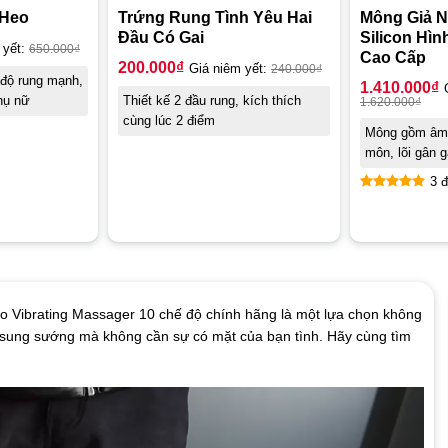
 Heo
Trứng Rung Tình Yêu Hai
Mông Giả N
Đầu Có Gai
Silicon Hì
 yết:
650.000
₫
Cao Cấp
200.000
₫
Giá niêm yết:
240.000
₫
 độ rung mạnh,
1.410.000
₫
hụ nữ
Thiết kế 2 đầu rung, kích thích
1.620.000
₫
cùng lúc 2 điểm
Mông gồm âm 
môn, lõi gân g
3 đ
Được xếp
hạng
5.00
5 sao
o Vibrating Massager 10 chế độ chính hãng là một lựa chọn không
 sung sướng mà không cần sự có mặt của bạn tình. Hãy cùng tìm