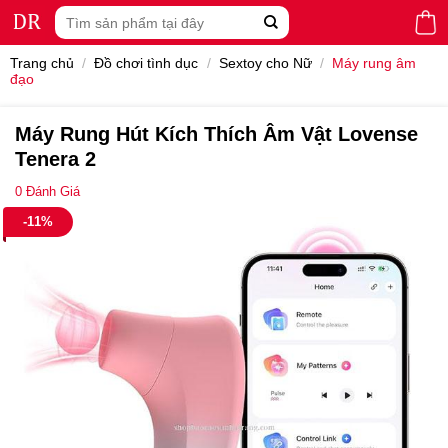
Skip
Tìm
to
kiếm:
content
Trang chủ
/
Đồ chơi tình dục
/
Sextoy cho Nữ
/
Máy rung âm
đạo
Máy Rung Hút Kích Thích Âm Vật Lovense
Tenera 2
0
Đánh Giá
-11%