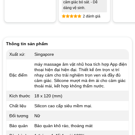
cảm giác bó sát. - Dễ
dàng vệ sinh.
2 đánh giá
Được xếp
hạng
5.00
5 sao
Thông tin sản phẩm
Xuất xứ:
Singapore
máy massage âm vật nhũ hoa tích hợp App điện
thoại hiện đại hiện đại. Thiết kế ôm trọn vị trí
Đặc điểm
nhạy cảm cho trải nghiệm trọn vẹn và đầy đủ
cảm giác. Silicone mượt mà êm ái cho cảm giác
thoải mái, kết hợp không thấm nước.
Kích thước
18
x
120
(mm)
Chất liệu
Silicon cao cấp siêu mềm mại.
Đối tượng
Nữ
Bảo quản
Bảo quản khô ráo, thoáng mát