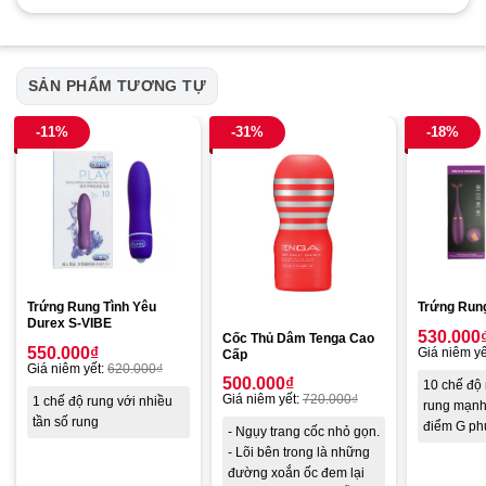
SẢN PHẨM TƯƠNG TỰ
-11%
-31%
-18%
Trứng Rung Tình Yêu
Trứng Run
Durex S-VIBE
530.000
Cốc Thủ Dâm Tenga Cao
550.000
₫
Giá niêm yế
Cấp
Giá niêm yết:
620.000
₫
500.000
₫
10 chế độ 
Giá niêm yết:
720.000
₫
1 chế độ rung với nhiều
rung mạnh,
tần số rung
điểm G ph
- Ngụy trang cốc nhỏ gọn.
- Lõi bên trong là những
đường xoắn ốc đem lại