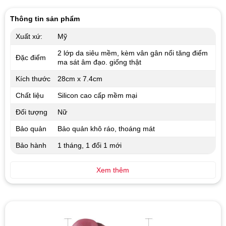
5 sao
3.00
5
sao
Thông tin sản phẩm
Xuất xứ:
Mỹ
2 lớp da siêu mềm, kèm vân gân nổi tăng điểm
Đặc điểm
ma sát âm đạo. giống thật
Kích thước
28cm x 7.4cm
Chất liệu
Silicon cao cấp mềm mại
Đối tượng
Nữ
Bảo quản
Bảo quản khô ráo, thoáng mát
Bảo hành
1 tháng, 1 đổi 1 mới
Xem thêm