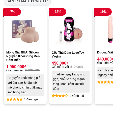
SẢN PHẨM TƯƠNG TỰ
-7%
-12%
-19%
Mông Giả JIUAI Silicon
Dương Vật 
Cốc Thủ Dâm LoveToy
Nguyên Khối Rung Rên
Vagina
440.000
Cảm Biến
Giá niêm yế
450.000
₫
1.950.000
₫
Giá niêm yết:
510.000
₫
Giá niêm yết:
2.100.000
₫
cầm tay tiệ
Thiết kế ngụy trang nhỏ
ngoáy nhi
- Nguyên khối mông giả
gọn, chế độ rung mạnh
với âm đạo & hậu môn
tăng khoái cảm khi thủ
mô phỏng chân thật, màu
Được xế
dâm
hạng
4.8
sắc hồng hào.
1 đánh giá
5 sao
1 đánh giá
Được
Được xếp
xếp
hạng
5.00
hạng