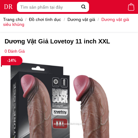
Skip
Tìm
to
kiếm:
content
Trang chủ
/
Đồ chơi tình dục
/
Dương vật giả
/
Dương vật giả
siêu khủng
Dương Vật Giả Lovetoy 11 inch XXL
0
Đánh Giá
-14%