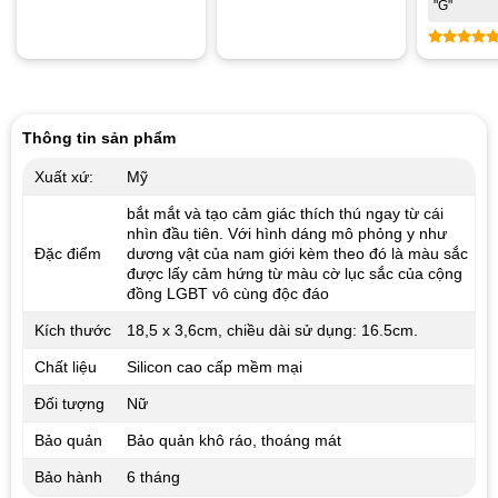
"G"
Được xế
hạng
4.8
5 sao
Thông tin sản phẩm
Xuất xứ:
Mỹ
bắt mắt và tạo cảm giác thích thú ngay từ cái
nhìn đầu tiên. Với hình dáng mô phỏng y như
Đặc điểm
dương vật của nam giới kèm theo đó là màu sắc
được lấy cảm hứng từ màu cờ lục sắc của cộng
đồng LGBT vô cùng độc đáo
Kích thước
18,5
x 3,6cm, chiều dài sử dụng: 16.5cm.
Chất liệu
Silicon cao cấp mềm mại
Đối tượng
Nữ
Bảo quản
Bảo quản khô ráo, thoáng mát
Bảo hành
6 tháng