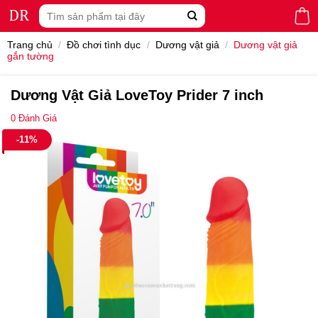
Skip
Tìm
to
kiếm:
content
Trang chủ
/
Đồ chơi tình dục
/
Dương vật giả
/
Dương vật giả
gắn tường
Dương Vật Giả LoveToy Prider 7 inch
0
Đánh Giá
-11%