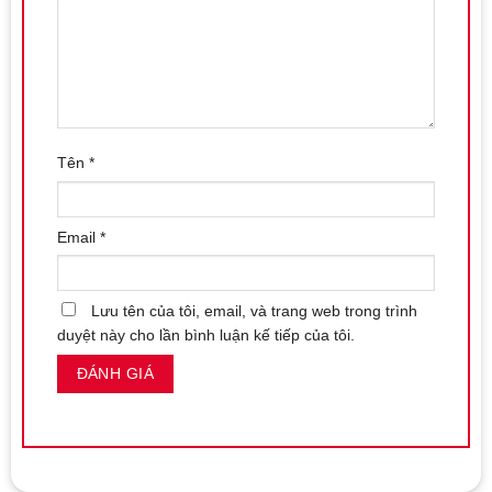
trong nhiều tư thế sáng tạo mà không cần sự hỗ trợ từ tay.
5. Độ Mềm Dẻo Linh Hoạt
Lovetoy Prider 7.0 inch có thể uốn cong theo ý muốn mà không
lo biến dạng, giúp bạn tự do khám phá và tận hưởng những tư
thế yêu thích một cách dễ dàng.
Tên
*
Email
*
Lưu tên của tôi, email, và trang web trong trình
duyệt này cho lần bình luận kế tiếp của tôi.