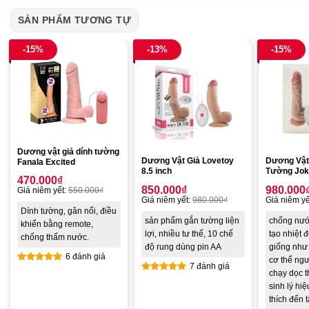
SẢN PHẨM TƯƠNG TỰ
-15%
-13%
-15%
Dương vật giả dính tường
Dương Vật Giả Lovetoy
Dương Vật
Fanala Excited
8.5 inch
Tường Jok
470.000
₫
850.000
₫
980.000
Giá niêm yết:
550.000
₫
Giá niêm yết:
980.000
₫
Giá niêm yế
Dính tường, gân nổi, điều
sản phẩm gắn tường liện
chống nướ
khiển bằng remote,
lợi, nhiều tư thế, 10 chế
tạo nhiệt 
chống thấm nước.
độ rung dùng pin AA
giống như 
6 đánh giá
cơ thể ngư
7 đánh giá
Được xếp
chạy dọc t
Được xếp
hạng
5.00
sinh lý hiệ
hạng
4.86
5 sao
thích đến 
5 sao