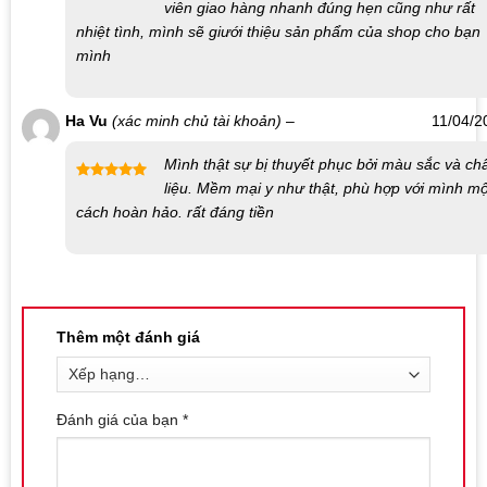
viên giao hàng nhanh đúng hẹn cũng như rất
Được xếp
nhiệt tình, mình sẽ giưới thiệu sản phẩm của shop cho bạn
hạng
5
5
sao
mình
Ha Vu
(xác minh chủ tài khoản)
–
11/04/2
Mình thật sự bị thuyết phục bởi màu sắc và ch
liệu. Mềm mại y như thật, phù hợp với mình mộ
Được xếp
cách hoàn hảo. rất đáng tiền
hạng
5
5
sao
Thêm một đánh giá
Đánh giá của bạn
*