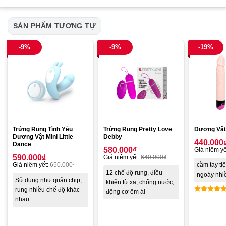
SẢN PHẨM TƯƠNG TỰ
-9%
-9%
-19%
Trứng Rung Tình Yêu
Trứng Rung Pretty Love
Dương Vật 
Dương Vật Mini Little
Debby
440.000
Dance
580.000
₫
Giá niêm yế
590.000
₫
Giá niêm yết:
640.000
₫
Giá niêm yết:
650.000
₫
cầm tay tiệ
12 chế độ rung, điều
ngoáy nhi
Sử dụng như quần chip,
khiển từ xa, chống nước,
rung nhiều chế độ khác
động cơ êm ái
nhau
Được xế
hạng
4.8
5 sao