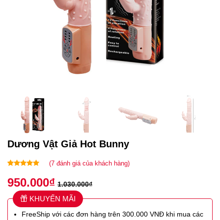
Dương Vật Giả Hot Bunny
(
7
đánh giá của khách hàng)
5.00
7
trên 5
950.000
₫
dựa trên
1.030.000
₫
đánh giá
KHUYẾN MÃI
FreeShip với các đơn hàng trên 300.000 VNĐ khi mua các