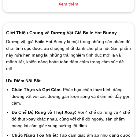
Xem thêm
Giới Thiệu Chung về Dương Vật Giả Baile Hot Bunny
Dương vật giả Baile Hot Bunny là một trong những sản phẩm đồ
chơi tình dục được ưa chuộng nhất dành cho phụ nữ. Sản phẩm
này hứa hẹn mang lại những trải nghiệm tình dục mới lạ và
mãnh liệt, khiến nàng hoàn toàn đắm chìm trong cảm xúc đê
mê.
Ưu Điểm Nổi Bật
Chân Thực và Gợi Cảm:
Phác họa chân thực hình dáng
dương vật với các đường gân lượn sóng và điểm nổi đầy gợi
cảm.
Đa Chế Độ Rung và Thụt Xoay:
Với 4 chế độ rung và 4 chế
độ thụt xoay khác nhau, cùng với chế độ ngoáy, sản phẩm
mang lại cảm giác sung sướng tột đỉnh.
Chức Năng Tỏa Nhiệt:
Tạo cảm giác ấm áp như đang được