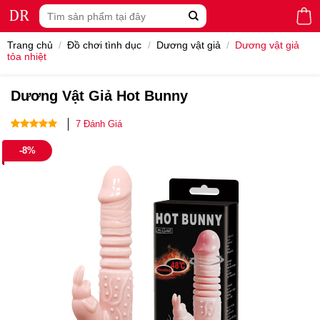
Skip
Tìm
to
kiếm:
content
Trang chủ
/
Đồ chơi tình dục
/
Dương vật giả
/
Dương vật giả
tỏa nhiệt
Dương Vật Giả Hot Bunny
7
Đánh Giá
5.00
7
trên 5
-8%
dựa trên
đánh giá