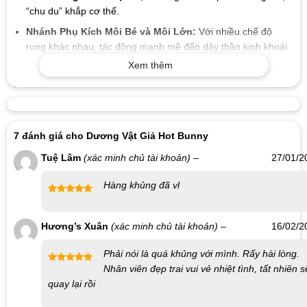
“chu du” khắp cơ thể.
Nhánh Phụ Kích Môi Bé và Môi Lớn:
Với nhiều chế độ
rung khác nhau, tác động mạnh mẽ đến dây thần kinh khoái
cảm.
Xem thêm
Hướng Dẫn Sử Dụng
Chuẩn Bị:
Sạc đầy pin và vệ sinh sextoy cẩn thận trước khi
sử dụng.
7 đánh giá cho
Dương Vật Giả Hot Bunny
Khởi Động:
Nhấn giữ nút nguồn để bật sản phẩm và tùy
Tuệ Lâm
(xác minh chủ tài khoản)
–
27/01/2
chỉnh chế độ theo ý muốn.
Sử Dụng:
Thoa gel bôi trơn lên phần thân sextoy và xung
Hàng khủng đã vl
quanh âm vật trước khi sử dụng.
Được xếp
hạng
5
5
Vệ Sinh:
Vệ sinh dương vật giả sau mỗi lần sử dụng.
Hương’s Xuân
(xác minh chủ tài khoản)
–
16/02/2
sao
Lưu Ý
Phải nói là quá khủng với mình. Rấy hài lòng.
Không Dùng Chung:
Tránh sử dụng chung sextoy với
Nhân viên đẹp trai vui vẻ nhiệt tình, tất nhiên s
Được xếp
người khác để tránh nguy cơ lây nhiễm.
quay lại rồi
hạng
5
5
sao
Tránh Nước:
Đảm bảo không để phần mạch pin ngấm nước