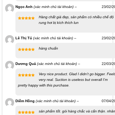
để bảo vệ sản phẩm.
Ngọc Anh
(xác minh chủ tài khoản)
–
23/02/2
Liên hệ mua sản phẩm tại Shop bao cao su Nha
Hàng chất giá đẹp, sản phẩm có nhiều chế độ
Trang
rung hơi bị kích thích lun
Được xếp
hạng
5
5
Số điện thoại / Zalo
:
0869.446.151
sao
Lê Thị Tú
(xác minh chủ tài khoản)
–
23/02/2
Địa chỉ:
126 Nguyễn Thái Học, Vạn Thạnh, Nha Trang
Website đặt hàng:
https://shopbaocaosunhatrang.com/
hàng chuẩn
Được xếp
hạng
5
5
Dương Quá
(xác minh chủ tài khoản)
–
22/03/2
sao
Very nice product. Glad I didn’t go bigger. Feel
very real. Suction is useless but overall I’m
Được xếp
pretty happy with this purchase.
hạng
5
5
sao
Diễm Hồng
(xác minh chủ tài khoản)
–
07/04/2
sản phẩm tốt. gói hàng chắc và cẩn thận. nhâ