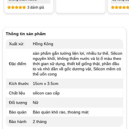
Được xếp
3 đánh giá
hạng
4.83
5 sao
Được xếp
Được xế
hạng
5.00
hạng
4.8
5 sao
5 sao
Thông tin sản phẩm
Xuất xứ:
Hồng Kông
sản phẩm gắn tường liện lợi, nhiều tư thế, Silicon
nguyên khối, không thấm nước và bị ố màu theo
Đặc điểm
thới gian sữ dụng, thiết kế giống thật, phần đầu
to và nhỏ dần về gốc dương vật, Silicon mềm có
thể uốn cong
Kích thước
15cm x 3.5cm
Chất liệu
silicon cao cấp
Đối tượng
Nữ
Bảo quản
Bảo quản khô ráo, thoáng mát
Bảo hành
2 tháng