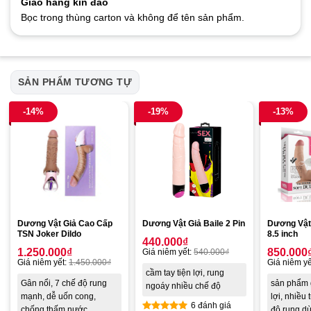
Giao hàng kín đáo
Bọc trong thùng carton và không để tên sản phẩm.
SẢN PHẨM TƯƠNG TỰ
-14%
-19%
-13%
Dương Vật Giả Cao Cấp
Dương Vật Giả Baile 2 Pin
Dương Vật
TSN Joker Dildo
8.5 inch
440.000
₫
1.250.000
₫
850.000
Giá niêm yết:
540.000
₫
Giá niêm yết:
1.450.000
₫
Giá niêm yế
cầm tay tiện lợi, rung
Gân nổi, 7 chế độ rung
sản phẩm 
ngoáy nhiều chế độ
mạnh, dễ uốn cong,
lợi, nhiều 
6 đánh giá
chống thấm nước.
độ rung d