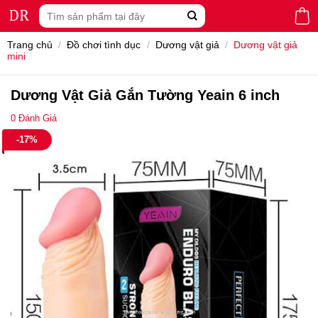
Skip
Tìm
to
kiếm:
content
Trang chủ
/
Đồ chơi tình dục
/
Dương vật giả
/
Dương vật giả
mini
Dương Vật Giả Gắn Tường Yeain 6 inch
0
Đánh Giá
-17%