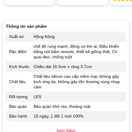
hạng
5.00
Được xếp
5 sao
hạng
4.67
Được xế
5 sao
hạng
5.0
5 sao
Thông tin sản phẩm
Xuất xứ:
Hồng Kông
chế độ rung mạnh, động cơ êm ái, Điều khiển
Đặc điểm
bằng nút bấm remote, thiết kế giống thật, Có
quai đeo, chống tuột
Kích thước
Chiều dài 16.5cm x rộng 3.7cm
Chất liệu silicon cao cấp mềm mại, không gây
Chất liệu
kích ứng da, không gây tổn thương vùng nhạy
cảm
Đối tượng
LES
Bảo quản
Bảo quản khô ráo, thoáng mát
Bảo hành
15 ngày, 1 đổi 1 mới 100%
Xem thêm