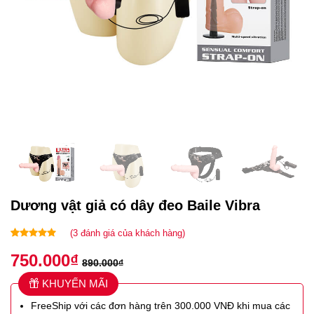
Dương vật giả có dây đeo Baile Vibra
(
3
đánh giá của khách hàng)
5.00
3
trên 5
750.000
₫
dựa trên
890.000
₫
đánh giá
KHUYẾN MÃI
FreeShip với các đơn hàng trên 300.000 VNĐ khi mua các