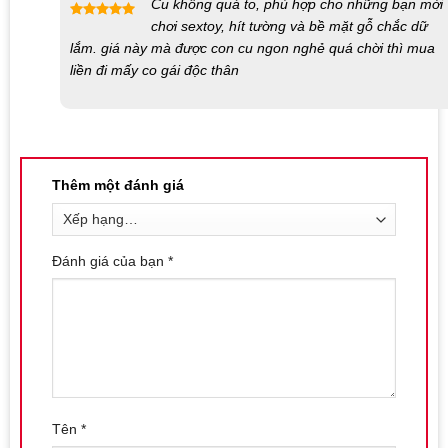
Sử dụng và bảo quản sản phẩm đúng cách sẽ giúp bạn tận
Cu không quá to, phù hợp cho những bạn mới
hưởng những trải nghiệm tuyệt vời từ dương vật giả Baile Vibra
chơi sextoy, hít tường và bề mặt gỗ chắc dữ
Được xếp
một cách an toàn và hiệu quả.
lắm. giá này mà được con cu ngon nghẻ quá chời thì mua
hạng
5
5
sao
liền đi mấy co gái độc thân
Liên hệ mua sản phẩm tại Shop bao cao su Nha
Trang
Số điện thoại / Zalo
:
0869.446.151
Thêm một đánh giá
Địa chỉ:
126 Nguyễn Thái Học, Vạn Thạnh, Nha Trang
Website đặt hàng:
https://shopbaocaosunhatrang.com/
Đánh giá của bạn
*
Tên
*