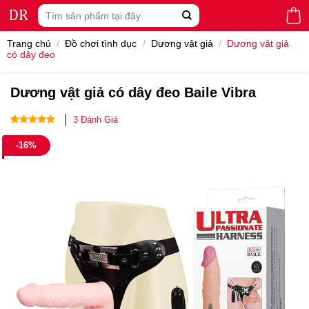
Skip
Tìm
to
kiếm:
content
Trang chủ
/
Đồ chơi tình dục
/
Dương vật giả
/
Dương vật giả
có dây đeo
Dương vật giả có dây đeo Baile Vibra
3
Đánh Giá
5.00
3
trên 5
-16%
dựa trên
đánh giá