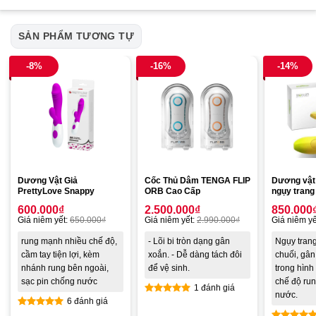
SẢN PHẨM TƯƠNG TỰ
-8%
-16%
-14%
Dương Vật Giả
Cốc Thủ Dâm TENGA FLIP
Dương vật 
PrettyLove Snappy
ORB Cao Cấp
ngụy trang 
600.000
₫
2.500.000
₫
850.000
Giá niêm yết:
650.000
₫
Giá niêm yết:
2.990.000
₫
Giá niêm yế
rung mạnh nhiều chế độ,
- Lõi bi tròn dạng gân
Ngụy trang
cầm tay tiện lợi, kèm
xoắn. - Dễ dàng tách đôi
chuối, gân 
nhánh rung bên ngoài,
để vệ sinh.
trong hình
sạc pin chống nước
chế độ ru
1 đánh giá
nước.
6 đánh giá
Được xếp