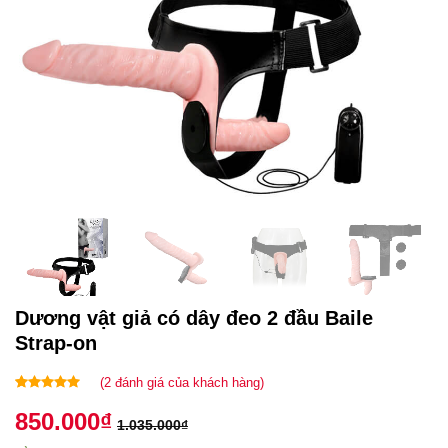
Dương vật giả có dây đeo 2 đầu Baile
Strap-on
(
2
đánh giá của khách hàng)
5.00
2
trên 5
850.000
₫
dựa trên
1.035.000
₫
đánh giá