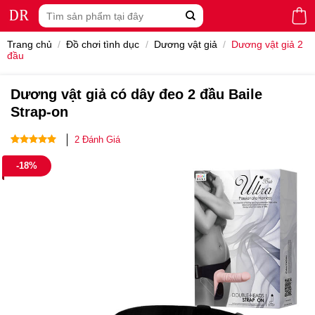
Skip
Tìm
to
kiếm:
content
Trang chủ
/
Đồ chơi tình dục
/
Dương vật giả
/
Dương vật giả 2
đầu
Dương vật giả có dây đeo 2 đầu Baile
Strap-on
2
Đánh Giá
5.00
2
trên 5
-18%
dựa trên
đánh giá