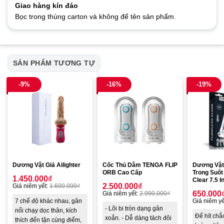
Giao hàng kín đáo
Bọc trong thùng carton và không để tên sản phẩm.
SẢN PHẨM TƯƠNG TỰ
-9%
-16%
-19%
Dương Vật Giả Ailighter
Cốc Thủ Dâm TENGA FLIP
Dương Vật
ORB Cao Cấp
Trong Suốt
1.450.000
₫
Clear 7.5 I
2.500.000
₫
Giá niêm yết:
1.600.000
₫
650.000
Giá niêm yết:
2.990.000
₫
7 chế độ khác nhau, gân
Giá niêm yế
- Lõi bi tròn dạng gân
nổi chạy dọc thân, kích
Để hít chắ
xoắn. - Dễ dàng tách đôi
thích đến tận cùng điểm,