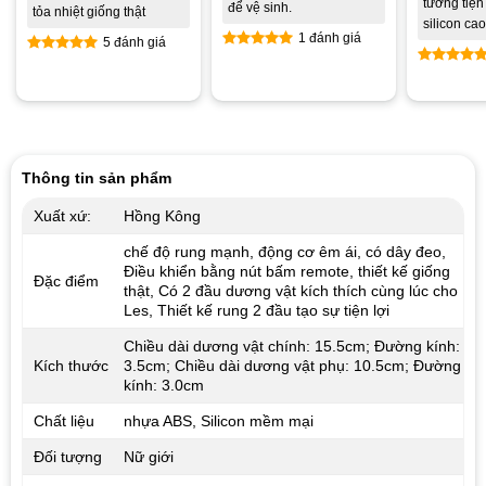
tường tiện l
để vệ sinh.
tỏa nhiệt giống thật
silicon c
1 đánh giá
5 đánh giá
Được xếp
Được xếp
Được xế
hạng
5.00
hạng
5.00
hạng
5.0
5 sao
5 sao
5 sao
Thông tin sản phẩm
Xuất xứ:
Hồng Kông
chế độ rung mạnh, động cơ êm ái, có dây đeo,
Điều khiển bằng nút bấm remote, thiết kế giống
Đặc điểm
thật, Có 2 đầu dương vật kích thích cùng lúc cho
Les, Thiết kế rung 2 đầu tạo sự tiện lợi
Chiều dài dương vật chính: 15.5cm; Đường kính:
Kích thước
3.5cm; Chiều dài dương vật phụ: 10.5cm; Đường
kính: 3.0cm
Chất liệu
nhựa ABS, Silicon mềm mại
Đối tượng
Nữ giới