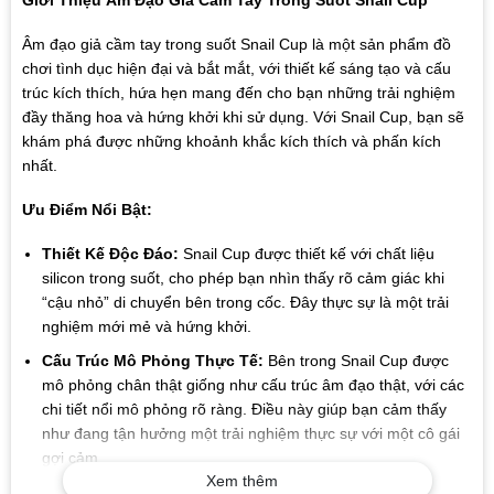
Âm đạo giả cầm tay trong suốt Snail Cup là một sản phẩm đồ
chơi tình dục hiện đại và bắt mắt, với thiết kế sáng tạo và cấu
trúc kích thích, hứa hẹn mang đến cho bạn những trải nghiệm
đầy thăng hoa và hứng khởi khi sử dụng. Với Snail Cup, bạn sẽ
khám phá được những khoảnh khắc kích thích và phấn kích
nhất.
Ưu Điểm Nổi Bật:
Thiết Kế Độc Đáo:
Snail Cup được thiết kế với chất liệu
silicon trong suốt, cho phép bạn nhìn thấy rõ cảm giác khi
“cậu nhỏ” di chuyển bên trong cốc. Đây thực sự là một trải
nghiệm mới mẻ và hứng khởi.
Cấu Trúc Mô Phỏng Thực Tế:
Bên trong Snail Cup được
mô phỏng chân thật giống như cấu trúc âm đạo thật, với các
chi tiết nổi mô phỏng rõ ràng. Điều này giúp bạn cảm thấy
như đang tận hưởng một trải nghiệm thực sự với một cô gái
gợi cảm.
Xem thêm
Chất Liệu An Toàn:
Sản phẩm được làm từ silicon an toàn,