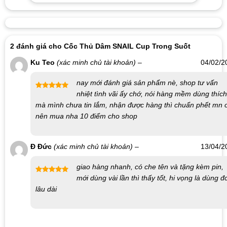
không gây kích ứng cho da, đảm bảo an toàn cho sức khỏe
của người sử dụng.
Kích Thước Nhỏ Gọn:
Với chiều cao chỉ 16cm, Snail Cup
2 đánh giá cho
Cốc Thủ Dâm SNAIL Cup Trong Suốt
rất dễ dàng để cất giấu và mang theo bên mình trong mỗi
chuyến đi.
Ku Teo
(xác minh chủ tài khoản)
–
04/02/2
Chống Nước:
Sản phẩm không thấm nước, cho phép bạn
nay mới đánh giá sản phẩm nè, shop tư vấn
sử dụng ở nhiều môi trường khác nhau như bể bơi hoặc
nhiệt tình vãi ấy chớ, nói hàng mềm dùng thích
phòng tắm.
Được xếp
mà mình chưa tin lắm, nhận được hàng thì chuẩn phết mn ơ
hạng
5
5
An Toàn và Tiện Lợi:
Sử dụng âm đạo giả giúp bạn thỏa
sao
nên mua nha 10 điểm cho shop
mãn nhu cầu tình dục một cách an toàn và tiện lợi hơn, giúp
tránh được các bệnh lây truyền qua đường tình dục.
Đ Đức
(xác minh chủ tài khoản)
–
13/04/2
Hướng Dẫn Sử Dụng:
giao hàng nhanh, có che tên và tặng kèm pin,
Trước khi sử dụng, vệ sinh sản phẩm bằng nước sạch và
mới dùng vài lần thì thấy tốt, hi vọng là dùng đ
Được xếp
dung dịch tẩy rửa.
lâu dài
hạng
5
5
sao
Sử dụng gel bôi trơn để quá trình sử dụng trở nên trơn tru và
dễ dàng hơn.