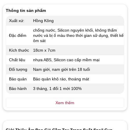
5 sao
Thông tin sản phẩm
Xuất xứ:
Hồng Kông
chống nước, Silicon nguyên khối, không thấm
Đặc điểm
nước và bị ố màu theo thới gian sữ dụng, thiết kế
ôm sát
Kích thước
18cm x 7cm
Chất liệu
nhựa ABS, Silicon cao cấp mềm mại
Đối tượng
Nam giới, nam giới trên 18 tuổi
Bảo quản
Bảo quản khô ráo, thoáng mát
Bảo hành
3 tháng, 1 đổi 1 mới 100%
Xem thêm
Giới Thiệu Âm Đạo Giả Cầm Tay Trong Suốt Snail Cup