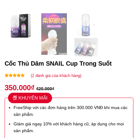
Cốc Thủ Dâm SNAIL Cup Trong Suốt
(
2
đánh giá của khách hàng)
5.00
2
trên 5
350.000
₫
dựa trên
420.000
₫
đánh giá
KHUYẾN MÃI
FreeShip với các đơn hàng trên 300.000 VNĐ khi mua các
sản phẩm.
Giảm giá ngay 10% với khách hàng cũ, áp dụng cho mọi
sản phẩm.