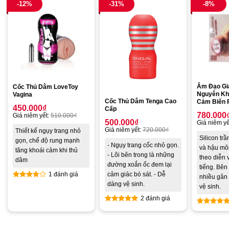
-12%
-31%
-8%
Âm Đạo Giả
Cốc Thủ Dâm LoveToy
Nguyên Kh
Vagina
Cốc Thủ Dâm Tenga Cao
Cảm Biến 
450.000
₫
Cấp
780.000
Giá niêm yết:
510.000
₫
500.000
₫
Giá niêm yế
Giá niêm yết:
720.000
₫
Thiết kế ngụy trang nhỏ
Silicon tr
gọn, chế độ rung mạnh
- Ngụy trang cốc nhỏ gọn.
và hậu mô
tăng khoái cảm khi thủ
- Lõi bên trong là những
theo diễn 
dâm
đường xoắn ốc đem lại
tiếng. Bên 
cảm giác bó sát. - Dễ
1 đánh giá
nhiều gân
dàng vệ sinh.
Được
vệ sinh.
xếp
2 đánh giá
hạng
Được xếp
3.00
5
Được xế
hạng
5.00
sao
hạng
5.0
5 sao