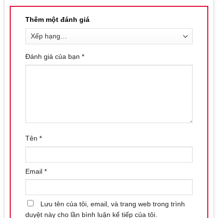
Sau khi sử dụng, vệ sinh lại bằng nước mát và dung dịch vệ
sinh, sau đó để sản phẩm ở nơi thoáng mát và an toàn.
Thêm một đánh giá
Với Snail Cup, bạn sẽ trải nghiệm được những khoảnh khắc đầy
phấn kích và kích thích không giới hạn.
Đánh giá của bạn
*
Liên hệ mua sản phẩm tại Shop bao cao su Nha
Trang
Số điện thoại / Zalo
:
0869.446.151
Địa chỉ:
126 Nguyễn Thái Học, Vạn Thạnh, Nha Trang
Website đặt hàng:
https://shopbaocaosunhatrang.com/
Tên
*
Email
*
Lưu tên của tôi, email, và trang web trong trình
duyệt này cho lần bình luận kế tiếp của tôi.