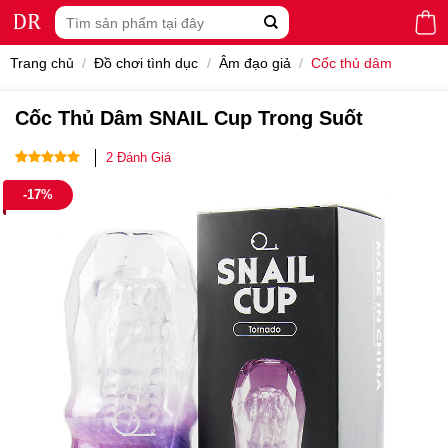
Skip
Tìm
to
kiếm:
content
Trang chủ
/
Đồ chơi tình dục
/
Âm đạo giả
/
Cốc thủ dâm
Cốc Thủ Dâm SNAIL Cup Trong Suốt
2
Đánh Giá
5.00
2
trên 5
-17%
dựa trên
đánh giá