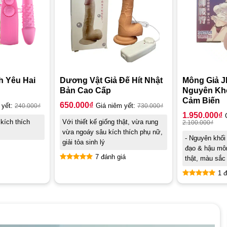
h Yêu Hai
Dương Vật Giả Đế Hít Nhật
Mông Giả JI
Bản Cao Cấp
Nguyên Kh
Cảm Biến
650.000
₫
 yết:
240.000
₫
Giá niêm yết:
730.000
₫
1.950.000
₫
 kích thích
Với thiết kế giống thật, vừa rung
2.100.000
₫
vừa ngoáy sâu kích thích phụ nữ,
- Nguyên khối
giải tỏa sinh lý
đạo & hậu mô
7 đánh giá
thật, màu sắc
Được xếp
1 đ
hạng
4.86
5 sao
Được xếp
hạng
5.00
5 sao