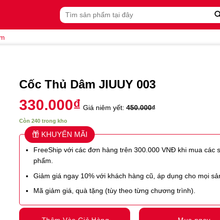
Tìm
kiếm:
âm
Cốc Thủ Dâm JIUUY 003
330.000
₫
Giá niêm yết:
450.000
₫
Còn 240 trong kho
KHUYẾN MÃI
FreeShip với các đơn hàng trên 300.000 VNĐ khi mua các 
phẩm.
Giảm giá ngay 10% với khách hàng cũ, áp dụng cho mọi s
Mã giảm giá, quà tặng (tùy theo từng chương trình).
Thêm Vào Giỏ Hàng
Mua ngay