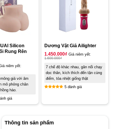
UAI Silicon
Dương Vật Giả Ailighter
ối Rung Rên
1.450.000
₫
Giá niêm yết:
1.600.000
₫
Giá niêm yết:
7 chế độ khác nhau, gân nổi chạy
dọc thân, kích thích đến tận cùng
 mông giả với âm
điểm, tỏa nhiệt giống thật
n mô phỏng chân
5 đánh giá
 hồng hào.
Được xếp
hạng
5.00
ánh giá
5 sao
Thông tin sản phẩm