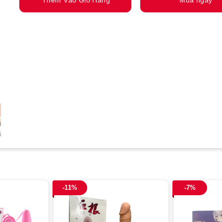
-11%
-7%