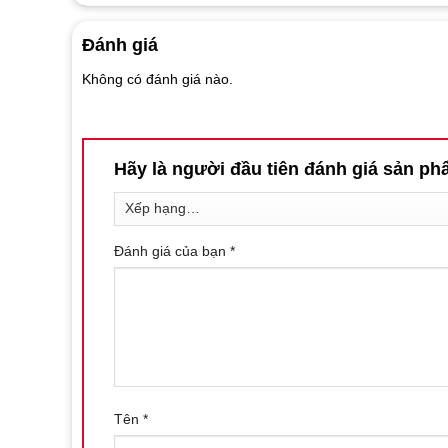
Đánh giá
Không có đánh giá nào.
Hãy là người đầu tiên đánh giá sản 
Đánh giá của bạn
*
Cốc Thủ Dâm JIUUY – Trải Nghiệm
Cốc Thủ Dâm JIUUY
là một trong những sản phẩm được y
Tên
*
mãnh liệt và chân thật. Được thiết kế đặc biệt để kích t