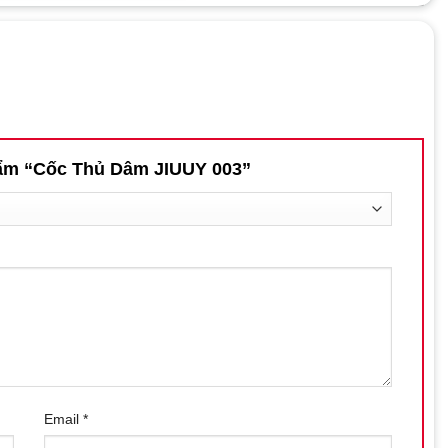
phẩm “Cốc Thủ Dâm JIUUY 003”
 Khoái Cảm Tối Đa
êu thích dành cho các quý ông, mang lại trải nghiệm cực kỳ
Email
*
hích các giác quan và mang đến cảm giác giống như quan hệ tình