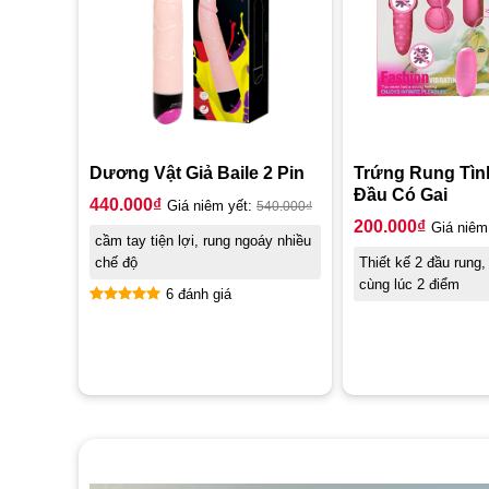
Dương Vật Giả Baile 2 Pin
Trứng Rung Tìn
Đầu Có Gai
440.000
₫
Giá niêm yết:
540.000
₫
200.000
₫
Giá niêm
cầm tay tiện lợi, rung ngoáy nhiều
chế độ
Thiết kế 2 đầu rung,
cùng lúc 2 điểm
6 đánh giá
Được xếp
hạng
4.83
5 sao