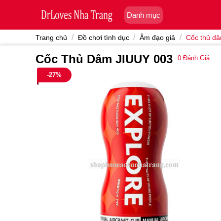
Skip
Danh mục
to
content
/
/
/
Trang chủ
Đồ chơi tình dục
Âm đạo giả
Cốc thủ d
Cốc Thủ Dâm JIUUY 003
0
Đánh Giá
-27%