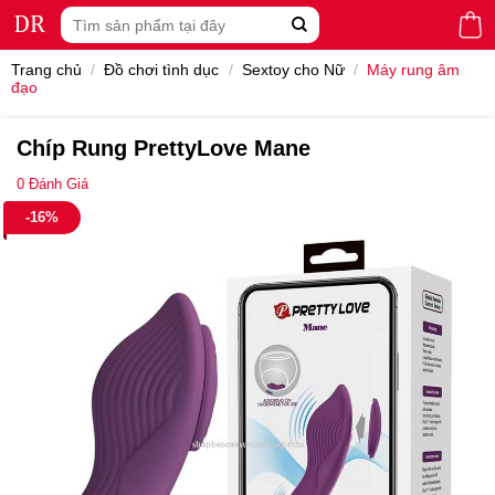
Skip
Tìm
to
kiếm:
content
Trang chủ
/
Đồ chơi tình dục
/
Sextoy cho Nữ
/
Máy rung âm
đạo
Chíp Rung PrettyLove Mane
0
Đánh Giá
-16%