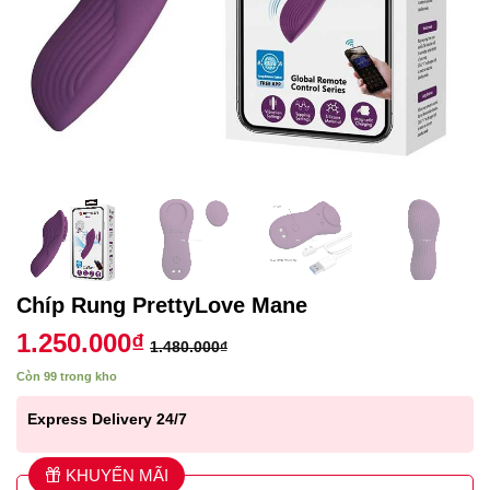
Chíp Rung PrettyLove Mane
1.250.000
₫
1.480.000
₫
Còn 99 trong kho
Express Delivery 24/7
KHUYẾN MÃI