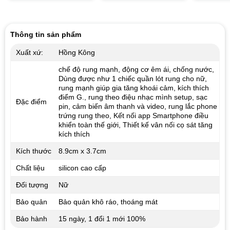
hạng
5.00
5 sao
Thông tin sản phẩm
Xuất xứ:
Hồng Kông
chế độ rung mạnh, động cơ êm ái, chống nước,
Dùng được như 1 chiếc quần lót rung cho nữ,
rung mạnh giúp gia tăng khoái cảm, kích thích
điểm G., rung theo điệu nhạc mình setup, sạc
Đặc điểm
pin, cảm biến âm thanh và video, rung lắc phone
trứng rung theo, Kết nối app Smartphone điều
khiển toàn thế giới, Thiết kế vân nối cọ sát tăng
kích thích
Kích thước
8.9cm x 3.7cm
Chất liệu
silicon cao cấp
Đối tượng
Nữ
Bảo quản
Bảo quản khô ráo, thoáng mát
Bảo hành
15 ngày, 1 đổi 1 mới 100%