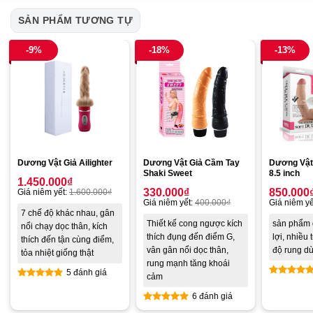
SẢN PHẨM TƯƠNG TỰ
-9%
-18%
-13%
Dương Vật Giả Ailighter
Dương Vật Giả Cầm Tay
Dương Vật
Shaki Sweet
8.5 inch
1.450.000
₫
330.000
₫
850.000
Giá niêm yết:
1.600.000
₫
Giá niêm yết:
400.000
₫
Giá niêm yế
7 chế độ khác nhau, gân
Thiết kế cong ngược kích
sản phẩm 
nổi chạy dọc thân, kích
thích đụng đến điểm G,
lợi, nhiều 
thích đến tận cùng điểm,
vân gân nổi dọc thân,
độ rung d
tỏa nhiệt giống thật
rung mạnh tăng khoái
5 đánh giá
cảm
Được xế
Được xếp
6 đánh giá
hạng
4.8
hạng
5.00
5 sao
5 sao
Được xếp