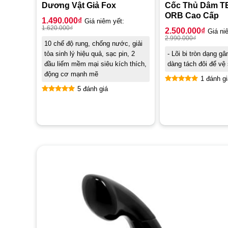
Dương Vật Giả Fox
Cốc Thủ Dâm T
ORB Cao Cấp
1.490.000
₫
Giá niêm yết:
1.620.000
₫
2.500.000
₫
Giá ni
2.990.000
₫
10 chế độ rung, chống nước, giải
tỏa sinh lý hiệu quả, sạc pin, 2
- Lõi bi tròn dạng gâ
đầu liếm mềm mại siêu kích thích,
dàng tách đôi để vệ 
động cơ mạnh mẽ
1 đánh gi
5 đánh giá
Được xếp
hạng
5.00
Được xếp
5 sao
hạng
4.80
5 sao