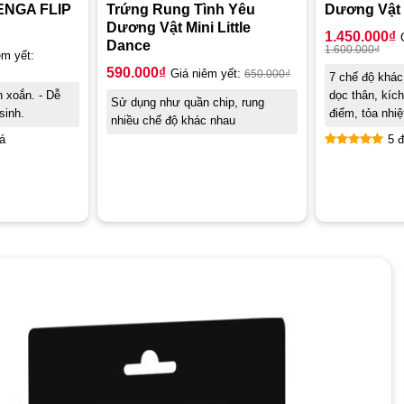
ENGA FLIP
Trứng Rung Tình Yêu
Dương Vật G
Dương Vật Mini Little
1.450.000
₫
Dance
1.600.000
₫
êm yết:
590.000
₫
Giá niêm yết:
650.000
₫
7 chế độ khác
n xoắn. - Dễ
dọc thân, kích
Sử dụng như quần chip, rung
sinh.
điểm, tỏa nhiệ
nhiều chế độ khác nhau
á
5 đ
Được xếp
hạng
5.00
5 sao