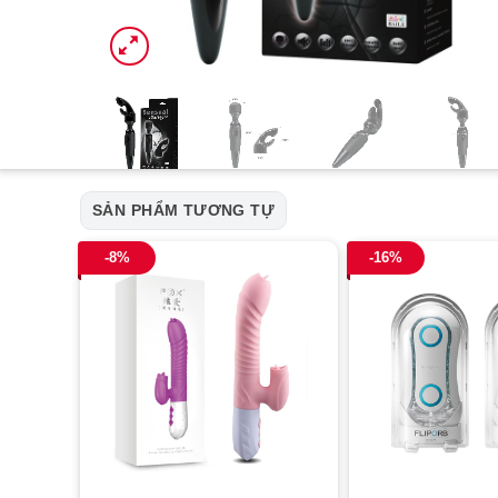
SẢN PHẨM TƯƠNG TỰ
-8%
-16%