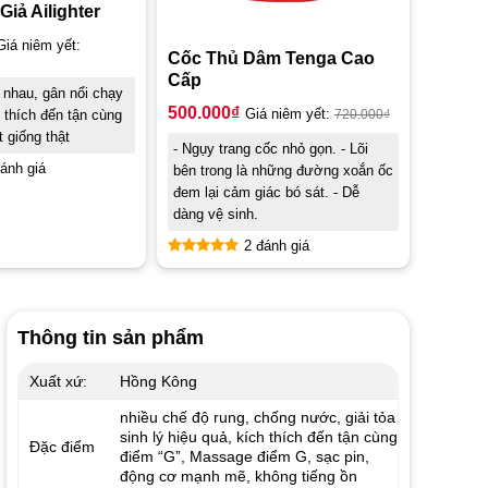
iả Ailighter
Giá niêm yết:
Cốc Thủ Dâm Tenga Cao
Cấp
 nhau, gân nổi chạy
500.000
₫
Giá niêm yết:
720.000
₫
 thích đến tận cùng
t giống thật
- Ngụy trang cốc nhỏ gọn. - Lõi
ánh giá
bên trong là những đường xoắn ốc
đem lại cảm giác bó sát. - Dễ
dàng vệ sinh.
2 đánh giá
Được xếp
hạng
5.00
5 sao
Thông tin sản phẩm
Xuất xứ:
Hồng Kông
nhiều chế độ rung, chống nước, giải tỏa
sinh lý hiệu quả, kích thích đến tận cùng
Đặc điểm
điểm “G”, Massage điểm G, sạc pin,
động cơ mạnh mẽ, không tiếng ồn