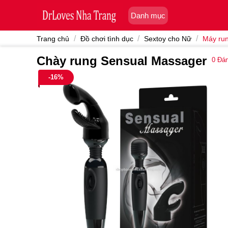
Skip
Danh mục
to
content
/
/
/
Trang chủ
Đồ chơi tình dục
Sextoy cho Nữ
Máy ru
Chày rung Sensual Massager
0
Đán
-16%