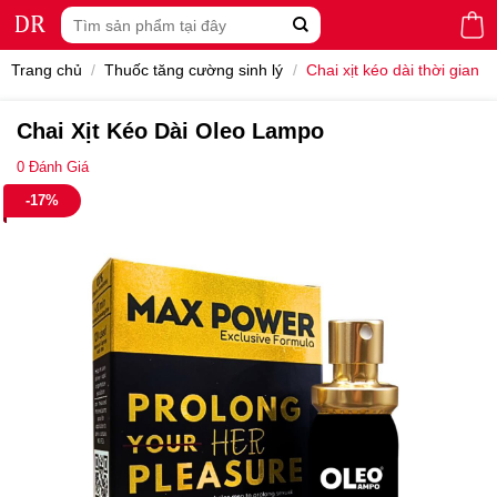
Skip
Tìm
to
kiếm:
content
Trang chủ
/
Thuốc tăng cường sinh lý
/
Chai xịt kéo dài thời gian
Chai Xịt Kéo Dài Oleo Lampo
0
Đánh Giá
-17%