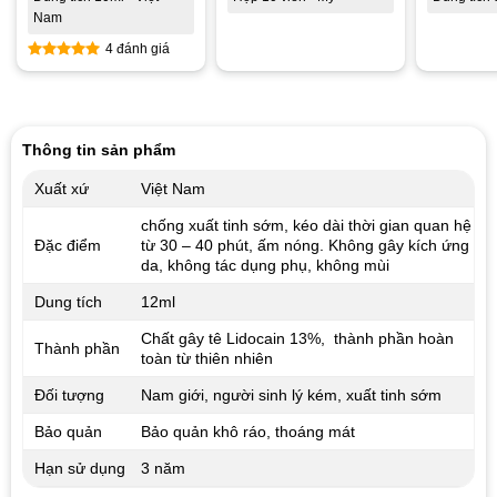
Nam
4 đánh giá
Được xếp
hạng
5.00
5 sao
Thông tin sản phẩm
Xuất xứ
Việt Nam
chống xuất tinh sớm, kéo dài thời gian quan hệ
Đặc điểm
từ 30 – 40 phút, ấm nóng. Không gây kích ứng
da, không tác dụng phụ, không mùi
Dung tích
12ml
Chất gây tê Lidocain 13%, thành phần hoàn
Thành phần
toàn từ thiên nhiên
Đối tượng
Nam giới, người sinh lý kém, xuất tinh sớm
Bảo quản
Bảo quản khô ráo, thoáng mát
Hạn sử dụng
3 năm