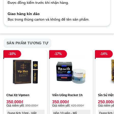
Được đồng kiểm trước khi nhận hàng.
Giao hàng kín đáo
Bọc trong thùng carton và không để tên sản phẩm.
SẢN PHẨM TƯƠNG TỰ
-10%
-17%
-14%
Chai Xịt Vipmen
Viên Uống Rocket 1h
Sìn Sú Việ
350.000
₫
350.000
₫
250.000
Giá niêm yết:
390.000
₫
Giá niêm yết:
420.000
₫
Giá niêm yế
Dung tích 10ml - Việt
Hộp 10 viên - Mỹ
Dung tích 