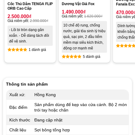
Cốc Thủ Dâm TENGA FLIP
Dương Vật Giả Fox
Fanala Exc
ORB Cao Cấp
1.490.000
₫
470.000
2.500.000
₫
Giá niêm yết:
1.620.000
₫
Giá niêm yế
Giá niêm yết:
2.990.000
₫
10 chế độ rung, chống
Dính tường
- Lõi bi tròn dạng gân
nước, giải tỏa sinh lý hiệu
khiển bằn
xoắn. - Dễ dàng tách đôi
quả, sạc pin, 2 đầu liếm
chống thấ
để vệ sinh.
mềm mại siêu kích thích,
động cơ mạnh mẽ
1 đánh giá
Được xế
Được xếp
5 đánh giá
hạng
5.0
hạng
5.00
5 sao
Được xếp
5 sao
hạng
4.80
5 sao
Thông tin sản phẩm
Xuất xứ:
Hồng Kong
Sản phẩm dùng đế kẹp vào cửa cánh. Bộ 2 món
Đặc điểm
trói tay hoặc chân
Kích thước
Đang cập nhật
Chất liệu
Sợi bông tổng hợp