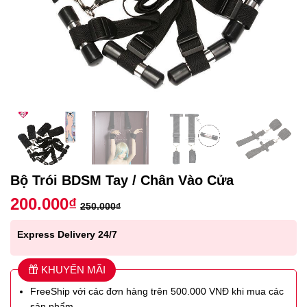
Bộ Trói BDSM Tay / Chân Vào Cửa
200.000
₫
250.000
₫
Express Delivery 24/7
KHUYẾN MÃI
FreeShip với các đơn hàng trên 500.000 VNĐ khi mua các
sản phẩm.