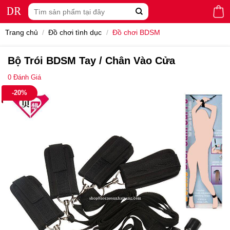
Skip
Tìm
to
kiếm:
content
Trang chủ
/
Đồ chơi tình dục
/
Đồ chơi BDSM
Bộ Trói BDSM Tay / Chân Vào Cửa
0
Đánh Giá
-20%