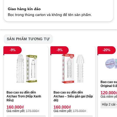
Giao hàng kín đáo
Bọc trong thùng carton và không để tên sản phẩm.
SẢN PHẨM TƯƠNG TỰ
-9%
-9%
-20%
Bao cao s
Original 0
Bao cao su đôn dên
Bao cao su đôn dên
120.000
Aichao Trơn (Hộp Xanh
Aichao – Siêu gân gai (hộp
Giá niêm yế
Rêu)
đỏ)
Hộp 2 cái 
160.000
₫
160.000
₫
Giá niêm yết:
175.000
₫
Giá niêm yết:
175.000
₫