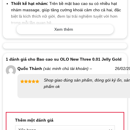
Thiết kế hạt nhám:
Trên bề mặt bao cao su có nhiều hạt
nhám massage, giúp tăng cường khoái cảm cho cả hai, đặc
biệt là kích thích nữ giới, đem lại trải nghiệm tuyệt vời hơn
trong mỗi lần quan hệ.
Xem thêm
Chất liệu cao cấp:
Làm từ cao su thiên nhiên cao cấp, an
toàn cho sức khỏe, không gây kích ứng da. Gel bôi trơn
mượt mà, giúp việc quan hệ trở nên dễ dàng và thoải mái
hơn.
1 đánh giá cho
Bao cao su OLO New Three 0.01 Jelly Gold
Kích thước:
Chiều rộng 52mm ± 2mm, phù hợp với đa số nam
giới Việt Nam, đảm bảo vừa vặn và thoải mái khi sử dụng.
Quốc Thành
(xác minh chủ tài khoản)
–
26/02/2
Quy cách:
Hộp 10 chiếc
Shop giao đúng sản phẩm, đóng gói kỷ ổn, sả
phẩm ok
Được xếp
Thương hiệu:
Olo
hạng
5
5
sao
Hạn sử dụng:
5 năm kể từ ngày sản xuất
Hướng dẫn sử dụng bao cao su:
Thêm một đánh giá
Kiểm tra:
Kiểm tra bên ngoài vỏ bao cao su, đảm bảo bao
còn độ phồng, không bị thủng, xẹp và còn trong hạn sử