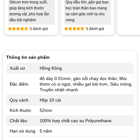
Silicon trơn trong suốt,
Quy đầu lớn, gân gai bao
giúp tăng kích thước
bọc toàn thân bao mang
dương vật, phù hợp lần
lại cảm giác mới lạ cho
đầu trải nghiệm
nàng.
5 đánh giá
5 đánh giá
Được xếp
Được xếp
hạng
5.00
hạng
4.80
5 sao
5 sao
Thông tin sản phẩm
Xuất xứ
Hồng Kông
độ dày 0.01mm, gân nổi chạy dọc thân, Mùi
Đặc điểm
thơm có vị ngọt, nhiều gel bôi trơn, Siêu mỏng,
Truyền nhiệt nhanh
Quy cách
Hộp 10 cái
Kích thước
52mm
Chất liệu
100% hợp chất cao su Polyurethane
Hạn sử dụng
5 năm