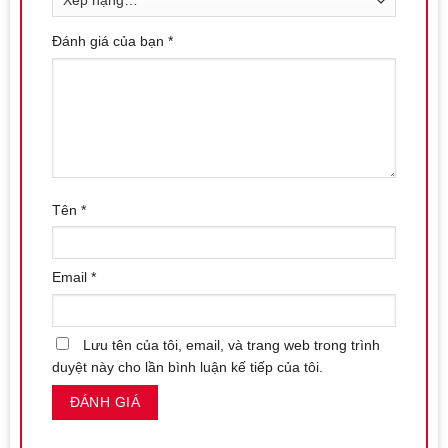
dụng.
Đánh giá của bạn
*
Xé bao:
Cẩn thận dồn bao cao su về một góc và xé góc còn
lại theo dấu răng trên cạnh vỏ bao.
Đeo bao:
Bóp không khí ra khỏi đầu bao, đặt bao cao su lên
đầu dương vật đang cương cứng. Vuốt phần bao cuốn cho
đến khi ra hết cuộn hoặc đến sát gốc dương vật.
Sau quan hệ:
Sau khi quan hệ, giữ đầu bao và từ từ rút
dương vật ra, tránh làm tràn tinh dịch.
Tên
*
Vứt bỏ:
Thắt nút miệng bao và bỏ vào thùng rác.
Lưu ý:
Email
*
Chỉ sử dụng bao cao su một lần, không tái sử dụng.
Bảo quản bao cao su ở nơi khô ráo, thoáng mát, tránh ánh
Lưu tên của tôi, email, và trang web trong trình
nắng trực tiếp và nơi có nhiệt độ cao.
duyệt này cho lần bình luận kế tiếp của tôi.
Không để bao cao su tiếp xúc với các vật sắc nhọn như trang
sức, móc khóa, đồng hồ để tránh rách bao.
Ngưng sử dụng và tham khảo ý kiến chuyên gia nếu có bất