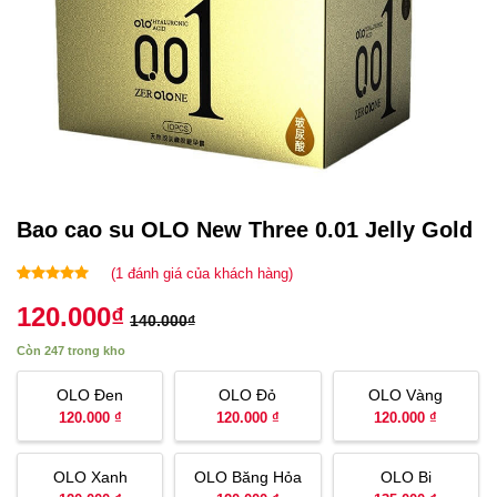
Bao cao su OLO New Three 0.01 Jelly Gold
(
1
đánh giá của khách hàng)
5.00
1
trên 5
120.000
₫
dựa trên
140.000
₫
đánh giá
Còn 247 trong kho
OLO Đen
OLO Đỏ
OLO Vàng
120.000 ₫
120.000 ₫
120.000 ₫
OLO Xanh
OLO Băng Hỏa
OLO Bi