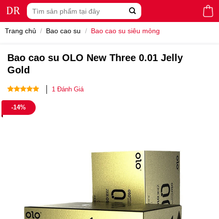
Skip
Tìm
to
kiếm:
content
Trang chủ
/
Bao cao su
/
Bao cao su siêu mỏng
Bao cao su OLO New Three 0.01 Jelly
Gold
1
Đánh Giá
5.00
1
trên 5
-14%
dựa trên
đánh giá