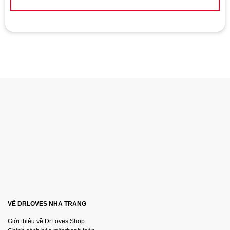
kỳ biểu hiện bất thường nào trong quá trình sử dụng.
VỀ DRLOVES NHA TRANG
Giới thiệu về DrLoves Shop