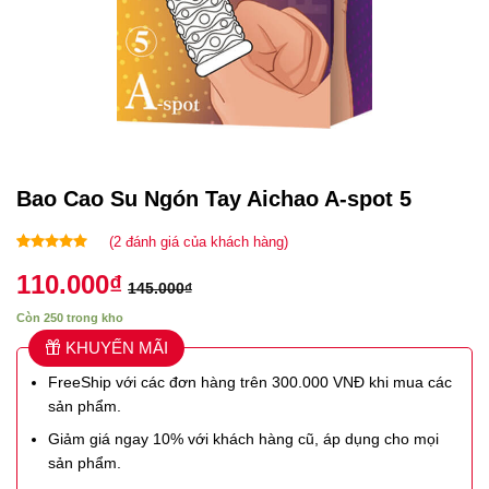
Bao Cao Su Ngón Tay Aichao A-spot 5
(
2
đánh giá của khách hàng)
5.00
2
trên 5
110.000
₫
dựa trên
145.000
₫
đánh giá
Còn 250 trong kho
KHUYẾN MÃI
FreeShip với các đơn hàng trên 300.000 VNĐ khi mua các
sản phẩm.
Giảm giá ngay 10% với khách hàng cũ, áp dụng cho mọi
sản phẩm.