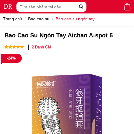
Skip
Tìm
to
kiếm:
content
Trang chủ
/
Bao cao su
/
Bao cao su ngón tay
Bao Cao Su Ngón Tay Aichao A-spot 5
2
Đánh Giá
5.00
2
trên 5
-24%
dựa trên
đánh giá