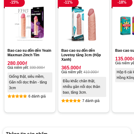
-15%
-11%
-18%
Bao cao su đôn dên Yeain
Bao cao su đôn dên
Bao cao s
Maxman 2inch Tím
Lovetoy tăng 3cm (Hộp
135.000
Xanh)
280.000
₫
Giá niêm yế
365.000
₫
Giá niêm yết:
330.000
₫
Giá niêm yết:
410.000
₫
Hộp 6 cái 
Giống thật, siêu mềm,
Hồng Kôn
Đầu khấc chân thật,
Gân nổi dọc thân - tăng
nhiều gân nổi dọc thân
3cm
bao, tăng 3cm.
6 đánh giá
7 đánh giá
Được xếp
Được xếp
hạng
5.00
hạng
4.86
5 sao
5 sao
Thông tin sản phẩm