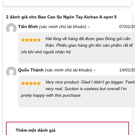
2 đánh giá cho
Bao Cao Su Ngón Tay Aichao A-spot 5
Tiên Đình
(xác minh chủ tài khoản)
–
07/01/2
Hài lòng về hàng đã được giao Đóng gói cẩn
thận. Phiếu giao hàng ghi tên sản phẩm rất tế
Được xếp
nhị khi nhờ người nhận hộ
hạng
5
5
sao
Quốc Thành
(xác minh chủ tài khoản)
–
14/01/2
Very nice product. Glad I didn’t go bigger. Feel
very real. Suction is useless but overall I’m
Được xếp
pretty happy with this purchase.
hạng
5
5
sao
Thêm một đánh giá