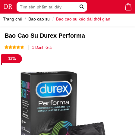
Skip
Tìm
to
kiếm:
content
Trang chủ
/
Bao cao su
/
Bao cao su kéo dài thời gian
Bao Cao Su Durex Performa
1
Đánh Giá
5.00
1
trên 5
-13%
dựa trên
đánh giá