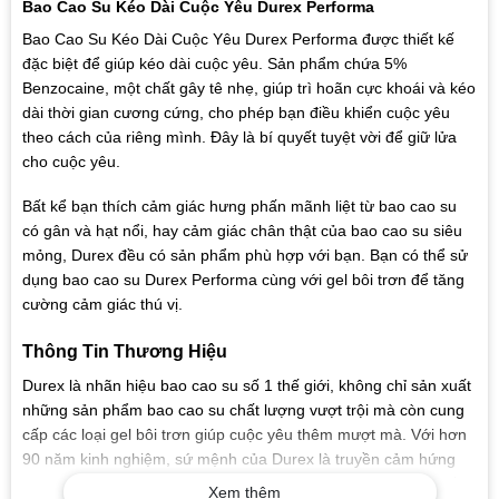
Bao Cao Su Kéo Dài Cuộc Yêu Durex Performa
Bao Cao Su Kéo Dài Cuộc Yêu Durex Performa được thiết kế
đặc biệt để giúp kéo dài cuộc yêu. Sản phẩm chứa 5%
Benzocaine, một chất gây tê nhẹ, giúp trì hoãn cực khoái và kéo
dài thời gian cương cứng, cho phép bạn điều khiển cuộc yêu
theo cách của riêng mình. Đây là bí quyết tuyệt vời để giữ lửa
cho cuộc yêu.
Bất kể bạn thích cảm giác hưng phấn mãnh liệt từ bao cao su
có gân và hạt nổi, hay cảm giác chân thật của bao cao su siêu
mỏng, Durex đều có sản phẩm phù hợp với bạn. Bạn có thể sử
dụng bao cao su Durex Performa cùng với gel bôi trơn để tăng
cường cảm giác thú vị.
Thông Tin Thương Hiệu
Durex là nhãn hiệu bao cao su số 1 thế giới, không chỉ sản xuất
những sản phẩm bao cao su chất lượng vượt trội mà còn cung
cấp các loại gel bôi trơn giúp cuộc yêu thêm mượt mà. Với hơn
90 năm kinh nghiệm, sứ mệnh của Durex là truyền cảm hứng
cho những cuộc yêu an toàn và cùng chạm đỉnh. Chính vì thế,
Xem thêm