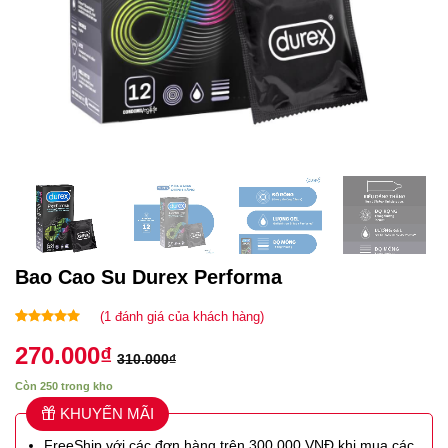
Bao Cao Su Durex Performa
(
1
đánh giá của khách hàng)
5.00
1
trên 5
270.000
₫
dựa trên
310.000
₫
đánh giá
Còn 250 trong kho
KHUYẾN MÃI
FreeShip với các đơn hàng trên 300.000 VNĐ khi mua các