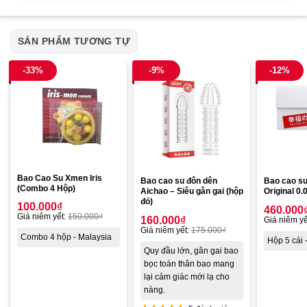
SẢN PHẨM TƯƠNG TỰ
-33%
-9%
-12%
Bao Cao Su Xmen Iris
Bao cao su đôn dên
Bao cao s
(Combo 4 Hộp)
Aichao – Siêu gân gai (hộp
Original 0
đỏ)
100.000
₫
460.000
Giá niêm yết:
150.000
₫
160.000
₫
Giá niêm yế
Giá niêm yết:
175.000
₫
Combo 4 hộp - Malaysia
Hộp 5 cái 
Quy đầu lớn, gân gai bao
bọc toàn thân bao mang
lại cảm giác mới lạ cho
nàng.