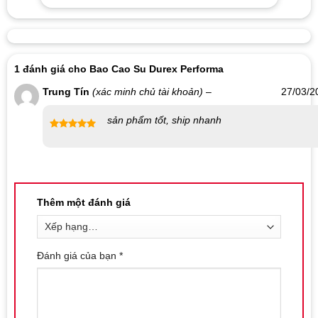
Durex không ngừng nghiên cứu và cải tiến để cho ra đời những
sản phẩm mới, nâng tầm trải nghiệm và làm cho những giây
phút gần gũi thêm bùng cháy.
1 đánh giá cho
Bao Cao Su Durex Performa
Trung Tín
(xác minh chủ tài khoản)
–
27/03/2
sản phẩm tốt, ship nhanh
Được xếp
hạng
5
5
sao
Thêm một đánh giá
Đánh giá của bạn
*