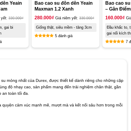
 dên Yeain
Bao cao su đôn dên Yeain
Bao cao su
Cam
Maxman 1.2 Xanh
– Gân Điểm
280.000
₫
160.000
₫
 yết:
330.000
₫
Giá niêm yết:
330.000
₫
Gi
, gai bi
Giống thật, siêu mềm - tăng 3cm
Đầu khấc to, 
m
gai nổi kích th
5 đánh giá
á
7 đ
Được xếp
hạng
4.60
Được xếp
5 sao
hạng
5.00
5 sao
ao su mỏng nhất của Durex, được thiết kế dành riêng cho những cặp
 cùng độ nhạy cao, sản phẩm mang đến trải nghiệm chân thật, gần
an toàn tối đa.
a quyện cảm xúc mạnh mẽ, mượt mà và kết nối sâu hơn trong mỗi