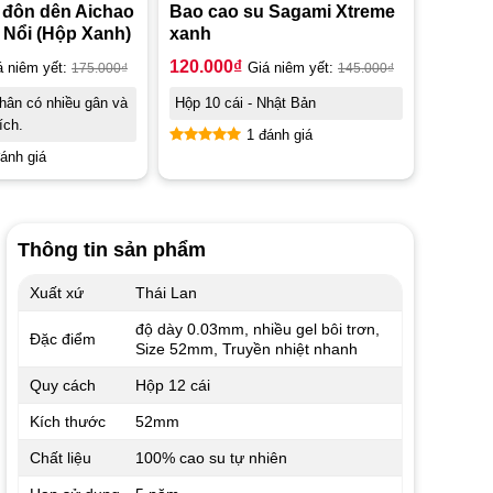
 đôn dên Aichao
Bao cao su Sagami Xtreme
 Nổi (Hộp Xanh)
xanh
120.000
₫
á niêm yết:
175.000
₫
Giá niêm yết:
145.000
₫
thân có nhiều gân và
Hộp 10 cái - Nhật Bản
ích.
1 đánh giá
ánh giá
Được xếp
hạng
5.00
5 sao
Thông tin sản phẩm
Xuất xứ
Thái Lan
độ dày 0.03mm, nhiều gel bôi trơn,
Đặc điểm
Size 52mm, Truyền nhiệt nhanh
Quy cách
Hộp 12 cái
Kích thước
52mm
Chất liệu
100% cao su tự nhiên