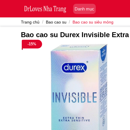
Skip
Danh mục
to
content
/
/
Trang chủ
Bao cao su
Bao cao su siêu mỏng
Bao cao su Durex Invisible Extra
-15%