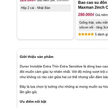
Giá niêm yết:
150.000
₫
Bao cao su đôn
Maxman 2inch 
Hộp 2 cái - Nhật Bản
280.000
₫
Giá niêm
Giống thật, siêu mềm
silicon nổi - tăng 3c
5 đánh gi
Được xếp
hạng
5.00
5 sao
Giới thiệu sản phẩm
Durex Invisible Extra Thin Extra Sensitive là dòng bao c
đôi muốn cảm giác tự nhiên nhất. Với độ mỏng vượt trội
như không có rào cản giữa hai cơ thể nhưng vẫn đảm bảo 
Đây là lựa chọn lý tưởng cho những ai mong muốn sự hò
lần gần gũi.
Ưu điểm nổi bật