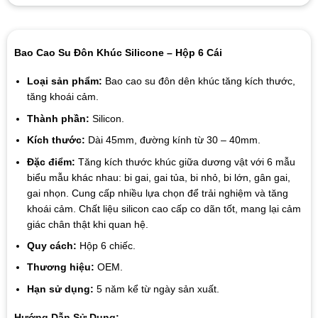
Bao Cao Su Đôn Khúc Silicone – Hộp 6 Cái
Loại sản phẩm:
Bao cao su đôn dên khúc tăng kích thước,
tăng khoái cảm.
Thành phần:
Silicon.
Kích thước:
Dài 45mm, đường kính từ 30 – 40mm.
Đặc điểm:
Tăng kích thước khúc giữa dương vật với 6 mẫu
biểu mẫu khác nhau: bi gai, gai tủa, bi nhỏ, bi lớn, gân gai,
gai nhọn. Cung cấp nhiều lựa chọn để trải nghiệm và tăng
khoái cảm. Chất liệu silicon cao cấp co dãn tốt, mang lại cảm
giác chân thật khi quan hệ.
Quy cách:
Hộp 6 chiếc.
Thương hiệu:
OEM.
Hạn sử dụng:
5 năm kể từ ngày sản xuất.
Hướng Dẫn Sử Dụng: