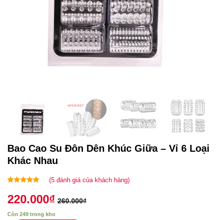
Bao Cao Su Đôn Dên Khúc Giữa – Vỉ 6 Loại
Khác Nhau
(
5
đánh giá của khách hàng)
5.00
5
trên 5
220.000
₫
dựa trên
260.000
₫
đánh giá
Còn 249 trong kho