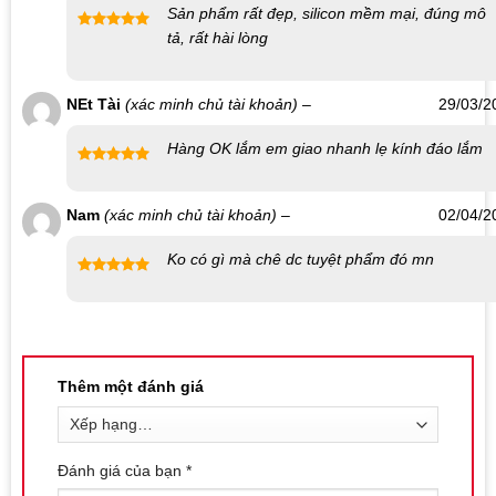
Liên hệ mua sản phẩm tại Shop bao cao su Nha
Sản phẩm rất đẹp, silicon mềm mại, đúng mô
Trang
tả, rất hài lòng
Được xếp
hạng
5
5
Số điện thoại / Zalo
:
0869.446.151
sao
NEt Tài
(xác minh chủ tài khoản)
–
29/03/2
Địa chỉ:
126 Nguyễn Thái Học, Vạn Thạnh, Nha Trang
Website đặt hàng:
https://shopbaocaosunhatrang.com/
Hàng OK lắm em giao nhanh lẹ kính đáo lắm
Được xếp
hạng
5
5
Nam
(xác minh chủ tài khoản)
–
02/04/2
sao
Ko có gì mà chê dc tuyệt phẩm đó mn
Được xếp
hạng
5
5
sao
Thêm một đánh giá
Đánh giá của bạn
*