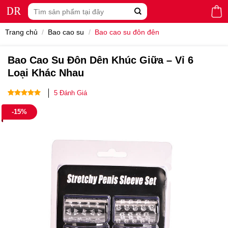
Skip
Tìm
to
kiếm:
content
Trang chủ
/
Bao cao su
/
Bao cao su đôn đên
Bao Cao Su Đôn Dên Khúc Giữa – Vỉ 6
Loại Khác Nhau
5
Đánh Giá
5.00
5
trên 5
-15%
dựa trên
đánh giá