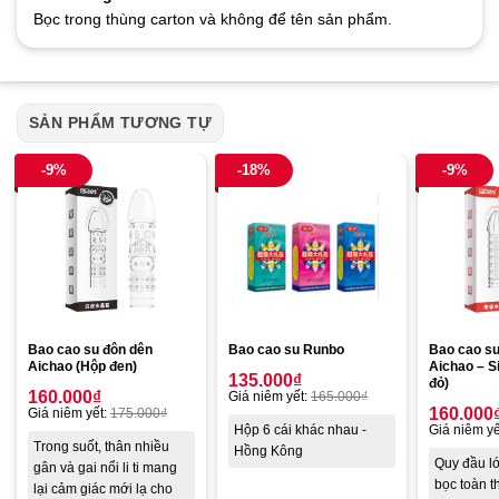
Bọc trong thùng carton và không để tên sản phẩm.
SẢN PHẨM TƯƠNG TỰ
-9%
-18%
-9%
Bao cao su đôn dên
Bao cao su Runbo
Bao cao su
Aichao (Hộp đen)
Aichao – S
135.000
₫
đỏ)
160.000
₫
Giá niêm yết:
165.000
₫
160.000
Giá niêm yết:
175.000
₫
Hộp 6 cái khác nhau -
Giá niêm yế
Trong suốt, thân nhiều
Hồng Kông
Quy đầu lớ
gân và gai nổi li ti mang
bọc toàn 
lại cảm giác mới lạ cho