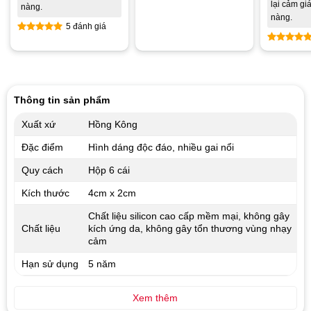
lại cảm gi
nàng.
nàng.
5 đánh giá
Được xếp
Được xế
hạng
5.00
hạng
4.8
5 sao
5 sao
Thông tin sản phẩm
Xuất xứ
Hồng Kông
Đặc điểm
Hình dáng độc đáo, nhiều gai nổi
Quy cách
Hộp 6 cái
Kích thước
4cm x 2cm
Chất liệu silicon cao cấp mềm mại, không gây
Chất liệu
kích ứng da, không gây tổn thương vùng nhạy
cảm
Hạn sử dụng
5 năm
Xem thêm