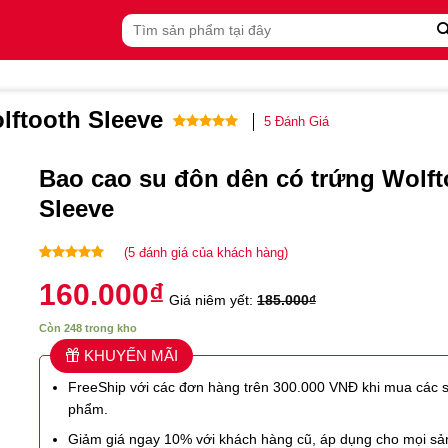
Tìm
kiếm:
lftooth Sleeve
5
Đánh Giá
5.00
5
trên 5
dựa trên
Bao cao su đôn dên có trứng Wolft
đánh giá
Sleeve
(
5
đánh giá của khách hàng)
5.00
5
trên 5
160.000
₫
dựa trên
Giá niêm yết:
185.000
₫
đánh giá
Còn 248 trong kho
KHUYẾN MÃI
FreeShip với các đơn hàng trên 300.000 VNĐ khi mua các 
phẩm.
Giảm giá ngay 10% với khách hàng cũ, áp dụng cho mọi s