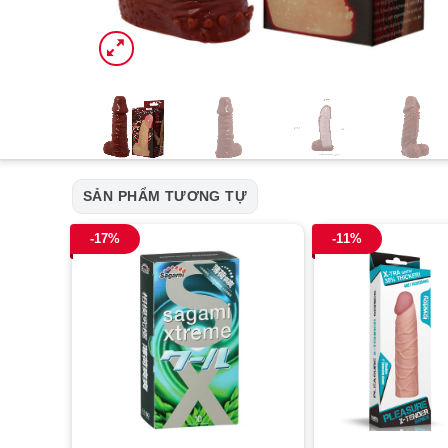
SẢN PHẨM TƯƠNG TỰ
-17%
-11%