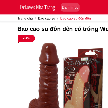
Skip
Danh mục
to
content
/
/
Trang chủ
Bao cao su
Bao cao su đôn đên
Bao cao su đôn dên có trứng Wo
-14%