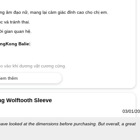
ong âm đạo nữ, mang lại cảm giác đỉnh cao cho chị em.
 và tránh thai.
ời gian quan hệ.
ngKong Balie:
đeo vào khi dương vật cương cứng.
y tế và bảo quản để tái sử dụng.
em thêm
gKong Balie:
ng Wolftooth Sleeve
nh lây nhiễm bệnh qua đường tình dục.
nghiệm yêu thêm dễ chịu.
03/01/2
 have looked at the dimensions before purchasing. But overall, a great