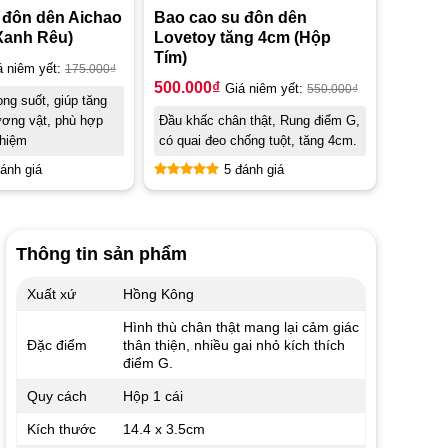
 đôn dên Aichao
Bao cao su đôn dên
Xanh Rêu)
Lovetoy tăng 4cm (Hộp
Tím)
á niêm yết:
175.000
₫
500.000
₫
Giá niêm yết:
550.000
₫
rong suốt, giúp tăng
ương vật, phù hợp
Đầu khấc chân thật, Rung điểm G,
ghiệm
có quai đeo chống tuột, tăng 4cm.
ánh giá
5 đánh giá
Được xếp
hạng
5.00
5 sao
Thông tin sản phẩm
Xuất xứ
Hồng Kông
Hình thù chân thật mang lại cảm giác
Đặc điểm
thân thiện, nhiều gai nhỏ kích thích
điểm G.
Quy cách
Hộp 1 cái
Kích thước
14.4 x 3.5cm