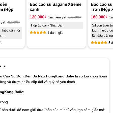
 dên
Bao cao su Sagami Xtreme
Bao cao su
cm (Hộp
xanh
Trơn (Hộp 
120.000
₫
160.000
₫
Giá niêm yết:
145.000
₫
Gi
 yết:
410.000
₫
Hộp 10 cái - Nhật Bản
Silicon trơn t
 nhiều gân nổi
kích thước d
1 đánh giá
3cm.
lần đầu trải n
Được xếp
hạng
5.00
á
5 đ
5 sao
Được xếp
hạng
5.00
5 sao
lie
o Cao Su Đôn Dên Da Nâu HongKong Balie
là sự lựa chọn hoàn
ờng và được nhiều cặp đôi và quý cô yêu thích.
ngKong Balie:
 cong.
g” bên dưới để nam giới đưa “hòn của mình” vào, tạo cảm giác mới