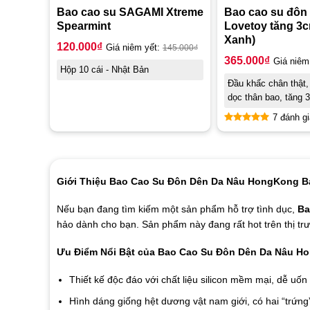
Bao cao su SAGAMI Xtreme
Bao cao su đôn
Spearmint
Lovetoy tăng 3
Xanh)
120.000
₫
Giá niêm yết:
145.000
₫
365.000
₫
Giá niêm
Hộp 10 cái - Nhật Bản
Đầu khấc chân thật,
dọc thân bao, tăng 
7 đánh gi
Được xếp
hạng
4.86
5 sao
Giới Thiệu Bao Cao Su Đôn Dên Da Nâu HongKong Ba
Nếu bạn đang tìm kiếm một sản phẩm hỗ trợ tình dục,
Ba
hảo dành cho bạn. Sản phẩm này đang rất hot trên thị trư
Ưu Điểm Nổi Bật của Bao Cao Su Đôn Dên Da Nâu Ho
Thiết kế độc đáo với chất liệu silicon mềm mại, dễ uốn
Hình dáng giống hệt dương vật nam giới, có hai “trứn