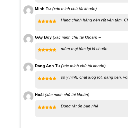
sao
Địa chỉ:
126 Nguyễn Thái Học, Vạn Thạnh, Nha Trang
Minh Tư
(xác minh chủ tài khoản)
–
Website đặt hàng:
https://shopbaocaosunhatrang.co
Hàng chính hãng nên rất yên tâm. Ch
Được xếp
hạng
5
5
GAy Boy
(xác minh chủ tài khoản)
–
sao
mềm mại tóm lại là chuẩn
Được xếp
hạng
5
5
Dang Anh Tu
(xác minh chủ tài khoản)
–
sao
sp y hinh, chat luog tot, dang tien, v
Được xếp
hạng
5
5
Hoài
(xác minh chủ tài khoản)
–
sao
Dùng rât ổn bạn nhé
Được xếp
hạng
5
5
sao