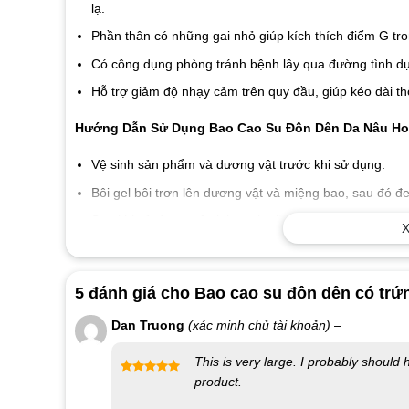
lạ.
Phần thân có những gai nhỏ giúp kích thích điểm G tr
Có công dụng phòng tránh bệnh lây qua đường tình dục
Hỗ trợ giảm độ nhạy cảm trên quy đầu, giúp kéo dài th
Hướng Dẫn Sử Dụng Bao Cao Su Đôn Dên Da Nâu Ho
Vệ sinh sản phẩm và dương vật trước khi sử dụng.
Bôi gel bôi trơn lên dương vật và miệng bao, sau đó 
Sau khi sử dụng, vệ sinh sạch sẽ bằng nước hoặc cồn 
X
Lưu Ý Khi Sử Dụng Bao Cao Su Đôn Dên Da Nâu Hon
5 đánh giá cho
Bao cao su đôn dên có trứ
Không sử dụng chung sản phẩm với người khác để trá
Sử dụng gel bôi trơn để tránh đau rát và làm cho trải 
Dan Truong
(xác minh chủ tài khoản)
–
Shop bao cao su Nha Trang
This is very large. I probably should
product.
Được xếp
Số điện thoại / Zalo
:
0869.446.151
hạng
5
5