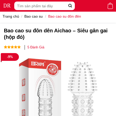
Skip
Tìm
to
kiếm:
content
Trang chủ
/
Bao cao su
/
Bao cao su đôn đên
Bao cao su đôn dên Aichao – Siêu gân gai
(hộp đỏ)
5
Đánh Giá
4.80
5
trên 5
-9%
dựa trên
đánh giá