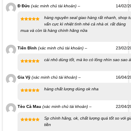
Đối với bao đôn dên có chiều dài dài hơn dương vật, có thể
Đ Đức
(xác minh chủ tài khoản)
–
14/02/2
dùng kéo cắt phần gốc của bao để điều chỉnh kích thước.
hàng nguyên seal giao hàng rất nhanh, shop t
Sau khi quan hệ, vệ sinh sạch sẽ và bỏ vào hộp bảo quản để
vấn cực kì nhiệt tình nhé cả nhà ơi. rất đáng
sử dụng lần sau.
Được xếp
mua và còn là hàng chính hãng nữa
hạng
5
5
Không dùng chung sản phẩm với người khác để tránh các
sao
vấn đề về sức khỏe.
Tiên Đình
(xác minh chủ tài khoản)
–
23/02/2
Sử dụng thêm gel bôi trơn để tạo cảm giác trơn tru và hạn
chế trầy xước, đau rát khi quan hệ.
cái nhỏ dùng tốt, mà ko có lông nhìn sao sao á
Với
Bao Cao Su Đôn Dên Aichao Gai Gân (Hộp Đỏ)
, bạn sẽ trải
Được
xếp hạng
nghiệm một cách yêu mới mẻ và đầy kích thích, mang lại sự hài
Gia Vỹ
(xác minh chủ tài khoản)
–
16/04/2
4
5 sao
lòng và sự tự tin cho cả hai bên.
hàng chất lượng dùng ok nha
Liên hệ mua sản phẩm tại Shop bao cao su Nha
Được xếp
Trang
hạng
5
5
Tèo Cà Mau
(xác minh chủ tài khoản)
–
22/04/2
sao
Số điện thoại / Zalo
:
0869.446.151
Sp chính hãng, ok, chất lượng quá tốt so với gi
Địa chỉ:
126 Nguyễn Thái Học, Vạn Thạnh, Nha Trang
tiền
Được xếp
Website đặt hàng:
https://shopbaocaosunhatrang.com/