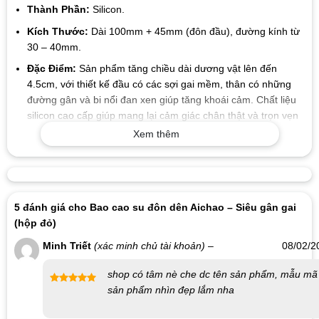
Thành Phần:
Silicon.
Kích Thước:
Dài 100mm + 45mm (đôn đầu), đường kính từ
30 – 40mm.
Đặc Điểm:
Sản phẩm tăng chiều dài dương vật lên đến
4.5cm, với thiết kế đầu có các sợi gai mềm, thân có những
đường gân và bi nổi đan xen giúp tăng khoái cảm. Chất liệu
silicon cao cấp giúp mang lại cảm giác chân thật và trọn vẹn
khi yêu.
Xem thêm
Quy Cách:
Hộp 1 chiếc.
Thương Hiệu:
Aichao.
Hạn Sử Dụng:
5 năm kể từ ngày sản xuất.
5 đánh giá cho
Bao cao su đôn dên Aichao – Siêu gân gai
(hộp đỏ)
Hướng Dẫn Sử Dụng:
Minh Triết
(xác minh chủ tài khoản)
–
08/02/2
Vệ sinh sạch sẽ bao cao su đôn dên cả mặt trong và ngoài
bằng nước ấm hoặc dung dịch vệ sinh.
shop có tâm nè che dc tên sản phẩm, mẫu mã
sản phẩm nhìn đẹp lắm nha
Đeo bao cao su đôn dên khi dương vật cương cứng, sử dụng
Được xếp
thêm gel bôi trơn để đảm bảo quan hệ trơn tru và thoải mái.
hạng
5
5
sao