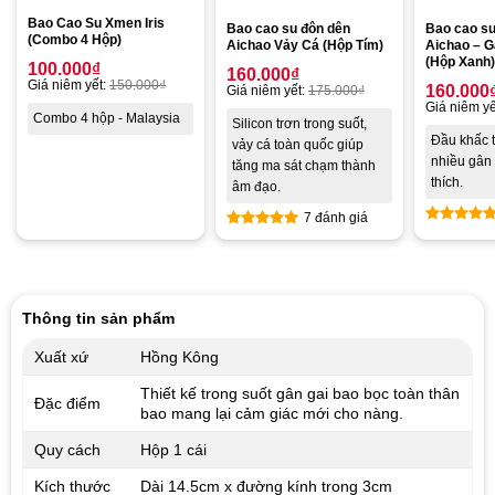
Bao Cao Su Xmen Iris
Bao cao su đôn dên
Bao cao su
(Combo 4 Hộp)
Aichao Vảy Cá (Hộp Tím)
Aichao – G
(Hộp Xanh)
100.000
₫
160.000
₫
Giá niêm yết:
150.000
₫
160.000
Giá niêm yết:
175.000
₫
Giá niêm yế
Combo 4 hộp - Malaysia
Silicon trơn trong suốt,
Đầu khấc t
vảy cá toàn quốc giúp
nhiều gân 
tăng ma sát chạm thành
thích.
âm đạo.
7 đánh giá
Được xế
Được xếp
hạng
5.0
hạng
5.00
5 sao
5 sao
Thông tin sản phẩm
Xuất xứ
Hồng Kông
Thiết kế trong suốt gân gai bao bọc toàn thân
Đặc điểm
bao mang lại cảm giác mới cho nàng.
Quy cách
Hộp 1 cái
Kích thước
Dài 14.5cm x đường kính trong 3cm