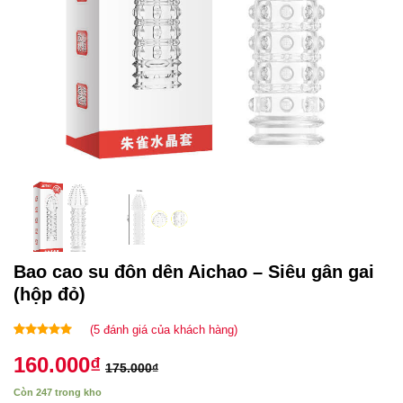
Bao cao su đôn dên Aichao – Siêu gân gai
(hộp đỏ)
(
5
đánh giá của khách hàng)
4.80
5
trên 5
160.000
₫
dựa trên
175.000
₫
đánh giá
Còn 247 trong kho