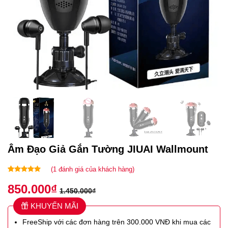
Âm Đạo Giả Gắn Tường JIUAI Wallmount
(
1
đánh giá của khách hàng)
5.00
1
trên 5
850.000
₫
dựa trên
1.450.000
₫
đánh giá
KHUYẾN MÃI
FreeShip với các đơn hàng trên 300.000 VNĐ khi mua các