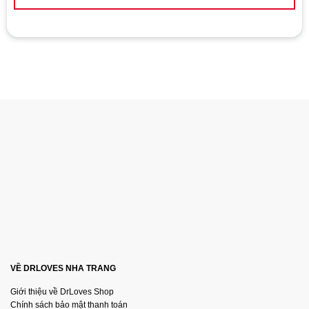
Số điện thoại / Zalo
:
0869.446.151
Địa chỉ:
126 Nguyễn Thái Học, Vạn Thạnh, Nha Trang
Website đặt hàng:
https://shopbaocaosunhatrang.com/
VỀ DRLOVES NHA TRANG
Giới thiệu về DrLoves Shop
Chính sách bảo mật thanh toán