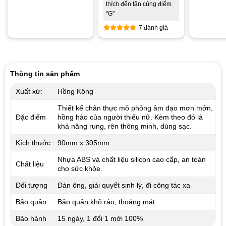
5 sao
Được xếp
thích đến tận cùng điểm
hạng
4.86
"G"
5 sao
7 đánh giá
Được xếp
hạng
4.86
5 sao
Thông tin sản phẩm
Xuất xứ:
Hồng Kông
Thiết kế chân thực mô phỏng âm đạo mơn mởn,
Đặc điểm
hồng hào của người thiếu nữ. Kèm theo đó là
khả năng rung, rên thông minh, dùng sạc.
Kích thước
90mm x 305mm
Nhựa ABS và chất liệu silicon cao cấp, an toàn
Chất liệu
cho sức khỏe.
Đối tượng
Đàn ông, giải quyết sinh lý, đi công tác xa
Bảo quản
Bảo quản khô ráo, thoáng mát
Bảo hành
15 ngày, 1 đổi 1 mới 100%