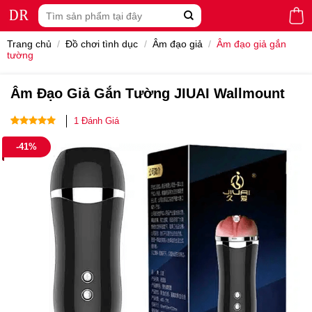
Skip
Tìm
to
kiếm:
content
Trang chủ
/
Đồ chơi tình dục
/
Âm đạo giả
/
Âm đạo giả gắn
tường
Âm Đạo Giả Gắn Tường JIUAI Wallmount
1
Đánh Giá
5.00
1
trên 5
-41%
dựa trên
đánh giá