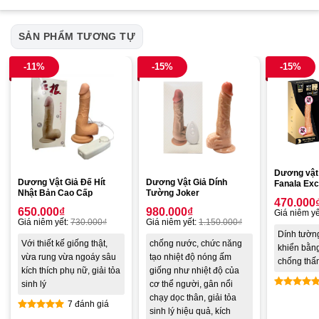
SẢN PHẨM TƯƠNG TỰ
-11%
-15%
-15%
Dương vật 
Dương Vật Giả Đế Hít
Dương Vật Giả Dính
Fanala Exc
Nhật Bản Cao Cấp
Tường Joker
470.000
650.000
₫
980.000
₫
Giá niêm yế
Giá niêm yết:
730.000
₫
Giá niêm yết:
1.150.000
₫
Dính tường
Với thiết kế giống thật,
chống nước, chức năng
khiển bằn
vừa rung vừa ngoáy sâu
tạo nhiệt độ nóng ấm
chống thấ
kích thích phụ nữ, giải tỏa
giống như nhiệt độ của
sinh lý
cơ thể người, gân nổi
Được xế
chạy dọc thân, giải tỏa
7 đánh giá
hạng
5.0
sinh lý hiệu quả, kích